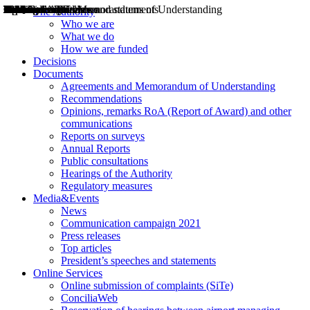
Decisions
Opinions
Public consultations
Hearings
Recommendations
Agreements and Memorandums of Understanding
Relazioni annuali
Misure di regolazione
News
Press Releases
Bollettini ART
Convegni ART
President’s interviews
Top articles
President’s speeches and statements
2004
2005
2010
2013
2014
2015
2016
2017
2018
2019
202
2020
2021
2022
2023
2024
2025
2026
Aereo
Marittimo
Terrestre
The Authority
Who we are
What we do
How we are funded
Decisions
Documents
Agreements and Memorandum of Understanding
Recommendations
Opinions, remarks RoA (Report of Award) and other
communications
Reports on surveys
Annual Reports
Public consultations
Hearings of the Authority
Regulatory measures
Media&Events
News
Communication campaign 2021
Press releases
Top articles
President’s speeches and statements
Online Services
Online submission of complaints (SiTe)
ConciliaWeb