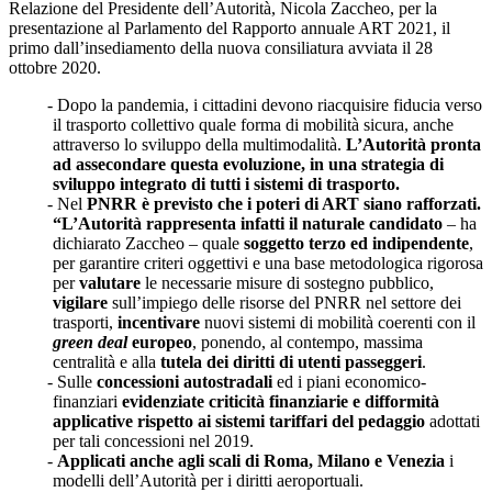
Relazione del Presidente dell’Autorità, Nicola Zaccheo, per la
presentazione al Parlamento del Rapporto annuale ART 2021, il
primo dall’insediamento della nuova consiliatura avviata il 28
ottobre 2020.
Dopo la pandemia, i cittadini devono riacquisire fiducia verso
il trasporto collettivo quale forma di mobilità sicura, anche
attraverso lo sviluppo della multimodalità.
L’Autorità pronta
ad assecondare questa evoluzione, in una strategia di
sviluppo integrato di tutti i sistemi di trasporto.
Nel
PNRR è previsto che i poteri di ART siano rafforzati.
“L’Autorità rappresenta infatti il naturale candidato
– ha
dichiarato Zaccheo – quale
soggetto terzo ed indipendente
,
per garantire criteri oggettivi e una base metodologica rigorosa
per
valutare
le necessarie misure di sostegno pubblico,
vigilare
sull’impiego delle risorse del PNRR nel settore dei
trasporti,
incentivare
nuovi sistemi di mobilità coerenti con il
green deal
europeo
, ponendo, al contempo, massima
centralità e alla
tutela dei diritti di utenti passeggeri
.
Sulle
concessioni autostradali
ed i piani economico-
finanziari
evidenziate
criticità finanziarie e difformità
applicative rispetto ai sistemi tariffari del pedaggio
adottati
per tali concessioni nel 2019.
Applicati anche agli scali di Roma, Milano e Venezia
i
modelli dell’Autorità per i diritti aeroportuali.