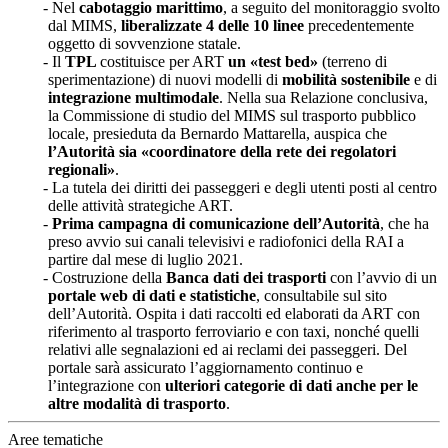
Nel
cabotaggio marittimo
, a seguito del monitoraggio svolto
dal MIMS,
liberalizzate 4 delle 10 linee
precedentemente
oggetto di sovvenzione statale.
Il
TPL
costituisce per ART
un «test bed»
(terreno di
sperimentazione) di nuovi modelli di
mobilità sostenibile
e di
integrazione multimodale
. Nella sua Relazione conclusiva,
la Commissione di studio del MIMS sul trasporto pubblico
locale, presieduta da Bernardo Mattarella, auspica che
l’Autorità sia «coordinatore della rete dei regolatori
regionali»
.
La tutela dei diritti dei passeggeri e degli utenti posti al centro
delle attività strategiche ART.
Prima campagna di comunicazione dell’Autorità
, che ha
preso avvio sui canali televisivi e radiofonici della RAI a
partire dal mese di luglio 2021.
Costruzione della
Banca dati dei trasporti
con l’avvio di un
portale web di dati e statistiche
, consultabile sul sito
dell’Autorità. Ospita i dati raccolti ed elaborati da ART con
riferimento al trasporto ferroviario e con taxi, nonché quelli
relativi alle segnalazioni ed ai reclami dei passeggeri. Del
portale sarà assicurato l’aggiornamento continuo e
l’integrazione con
ulteriori categorie di dati anche per le
altre modalità di trasporto
.
Aree tematiche