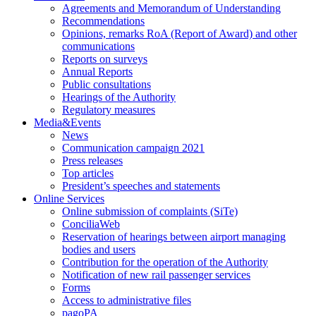
Agreements and Memorandum of Understanding
Recommendations
Opinions, remarks RoA (Report of Award) and other
communications
Reports on surveys
Annual Reports
Public consultations
Hearings of the Authority
Regulatory measures
Media&Events
News
Communication campaign 2021
Press releases
Top articles
President’s speeches and statements
Online Services
Online submission of complaints (SiTe)
ConciliaWeb
Reservation of hearings between airport managing
bodies and users
Contribution for the operation of the Authority
Notification of new rail passenger services
Forms
Access to administrative files
pagoPA