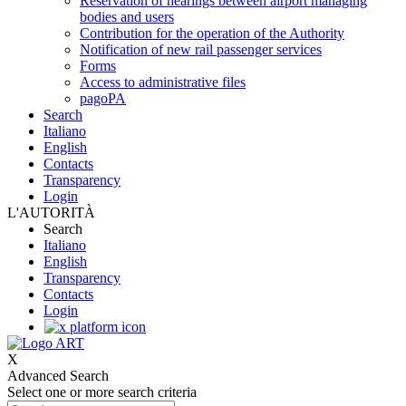
Reservation of hearings between airport managing
bodies and users
Contribution for the operation of the Authority
Notification of new rail passenger services
Forms
Access to administrative files
pagoPA
Search
Italiano
English
Contacts
Transparency
Login
L'AUTORITÀ
Search
Italiano
English
Transparency
Contacts
Login
X
Advanced Search
Select one or more search criteria