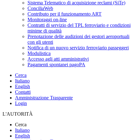
Sistema Telematico di acquisizione reclami (SiTe)
ConciliaWeb
Contributo per il funzionamento ART
Monitoraggi on-line
Contratti di servizio del TPL ferroviario e condizioni
minime di qualità
Prenotazione delle audizioni dei gestori aeroportuali
con gli utenti
Notifica di un nuovo servizio ferroviario passeggeri
Modulistica
Accesso agli atti amministrativi
Pagamenti spontanei pagoPA
Cerca
Italiano
English
Contatti
Amministrazione Trasparente
Login
L'AUTORITÀ
Cerca
Italiano
English