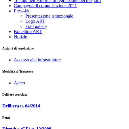
10 anni dell’Autorità di regolazione dei trasporti
Campagna di comunicazione 2021
Press-kit
Presentazione istituzionale
Logo ART
Foto gallery
Bollettino ART
Notizie
Attività di regolazione
Accesso alle infrastrutture
Modalità di Trasporto
Aereo
Delibere correlate
Delibera n. 64/2014
Fonti
Direttiva (CE) n. 12/2009