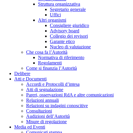
Struttura organizzativa
Segretario generale
Uffici
Altri organismi
Consigliere giuridico
Advisory board
Collegio dei revisori
Garante etico
Nucleo di valutazione
Che cosa fa l’Autorità
Normativa di riferimento
Regolamenti
Come si finanzia l’Autorità
Delibere
Atti e Documenti
Accordi e Protocolli d’intesa
Atti di segnalazione
Pareri, osservazioni RdA e altre comunicazioni
Relazioni annuali
Relazioni su indagini conoscitive
Consultazioni
Audizioni dell’Autorità
Misure di regolazione
Media ed Eventi
Comunicati stampa