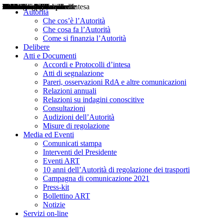
Delibere
Pareri
Consultazioni
Audizioni
Atti di Segnalazione
Accordi e Protocolli d'Intesa
Relazioni annuali
Misure di regolazione
Notizie
Comunicati Stampa
Bollettini ART
Convegni ART
Interviste del Presidente
Articoli in primo piano
Interventi del Presidente
2004
2005
2010
2013
2014
2015
2016
2017
2018
2019
202
2020
2021
2022
2023
2024
2025
2026
Aereo
Marittimo
Terrestre
Autorità
Che cos’è l’Autorità
Che cosa fa l’Autorità
Come si finanzia l’Autorità
Delibere
Atti e Documenti
Accordi e Protocolli d’intesa
Atti di segnalazione
Pareri, osservazioni RdA e altre comunicazioni
Relazioni annuali
Relazioni su indagini conoscitive
Consultazioni
Audizioni dell’Autorità
Misure di regolazione
Media ed Eventi
Comunicati stampa
Interventi del Presidente
Eventi ART
10 anni dell’Autorità di regolazione dei trasporti
Campagna di comunicazione 2021
Press-kit
Bollettino ART
Notizie
Servizi on-line