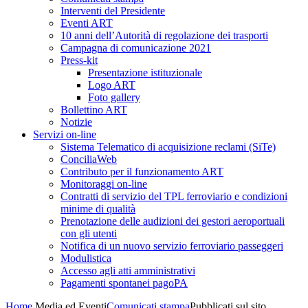
Interventi del Presidente
Eventi ART
10 anni dell’Autorità di regolazione dei trasporti
Campagna di comunicazione 2021
Press-kit
Presentazione istituzionale
Logo ART
Foto gallery
Bollettino ART
Notizie
Servizi on-line
Sistema Telematico di acquisizione reclami (SiTe)
ConciliaWeb
Contributo per il funzionamento ART
Monitoraggi on-line
Contratti di servizio del TPL ferroviario e condizioni
minime di qualità
Prenotazione delle audizioni dei gestori aeroportuali
con gli utenti
Notifica di un nuovo servizio ferroviario passeggeri
Modulistica
Accesso agli atti amministrativi
Pagamenti spontanei pagoPA
Home
Media ed Eventi
Comunicati stampa
Pubblicati sul sito