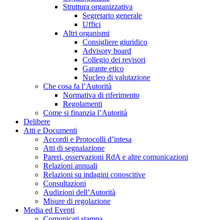
Struttura organizzativa
Segretario generale
Uffici
Altri organismi
Consigliere giuridico
Advisory board
Collegio dei revisori
Garante etico
Nucleo di valutazione
Che cosa fa l’Autorità
Normativa di riferimento
Regolamenti
Come si finanzia l’Autorità
Delibere
Atti e Documenti
Accordi e Protocolli d’intesa
Atti di segnalazione
Pareri, osservazioni RdA e altre comunicazioni
Relazioni annuali
Relazioni su indagini conoscitive
Consultazioni
Audizioni dell’Autorità
Misure di regolazione
Media ed Eventi
Comunicati stampa