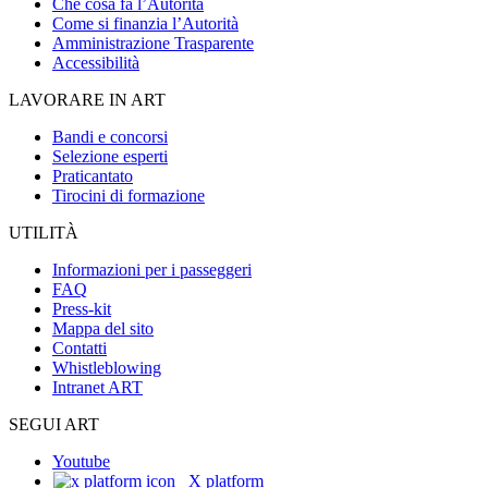
Che cosa fa l’Autorità
Come si finanzia l’Autorità
Amministrazione Trasparente
Accessibilità
LAVORARE IN ART
Bandi e concorsi
Selezione esperti
Praticantato
Tirocini di formazione
UTILITÀ
Informazioni per i passeggeri
FAQ
Press-kit
Mappa del sito
Contatti
Whistleblowing
Intranet ART
SEGUI ART
Youtube
X platform