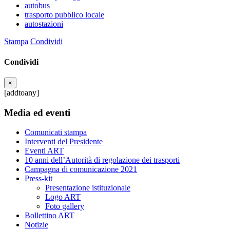
autobus
trasporto pubblico locale
autostazioni
Stampa
Condividi
Condividi
×
[addtoany]
Media ed eventi
Comunicati stampa
Interventi del Presidente
Eventi ART
10 anni dell’Autorità di regolazione dei trasporti
Campagna di comunicazione 2021
Press-kit
Presentazione istituzionale
Logo ART
Foto gallery
Bollettino ART
Notizie