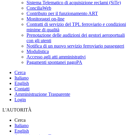
Sistema Telematico di acquisizione reclami (SiTe)
ConciliaWeb
Contributo per il funzionamento ART
Monitoraggi on-line
Contratti di servizio del TPL ferroviario e condizioni
minime di qualità
Prenotazione delle audizioni dei gestori aeroportuali
con gli utenti
Notifica di un nuovo servizio ferroviario passeggeri
Modulistica
Accesso agli atti amministrativi
Pagamenti spontanei pagoPA
Cerca
Italiano
English
Contatti
Amministrazione Trasparente
Login
L'AUTORITÀ
Cerca
Italiano
English