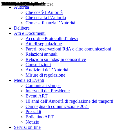
Delibere
Pareri
Consultazioni
Audizioni
Atti di Segnalazione
Accordi e Protocolli d'Intesa
Relazioni annuali
Misure di regolazione
Notizie
Comunicati Stampa
Bollettini ART
Convegni ART
Interviste del Presidente
Articoli in primo piano
Interventi del Presidente
2004
2005
2010
2013
2014
2015
2016
2017
2018
2019
202
2020
2021
2022
2023
2024
2025
2026
Aereo
Marittimo
Terrestre
Autorità
Che cos’è l’Autorità
Che cosa fa l’Autorità
Come si finanzia l’Autorità
Delibere
Atti e Documenti
Accordi e Protocolli d’intesa
Atti di segnalazione
Pareri, osservazioni RdA e altre comunicazioni
Relazioni annuali
Relazioni su indagini conoscitive
Consultazioni
Audizioni dell’Autorità
Misure di regolazione
Media ed Eventi
Comunicati stampa
Interventi del Presidente
Eventi ART
10 anni dell’Autorità di regolazione dei trasporti
Campagna di comunicazione 2021
Press-kit
Bollettino ART
Notizie
Servizi on-line