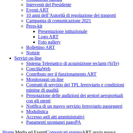
Interventi del Presidente
Eventi ART
10 anni dell’Autorità di regolazione dei trasporti
Campagna di comunicazione 2021
Press-kit
Presentazione istituzionale
Logo ART
Foto gallery
Bollettino ART
Notizie
Servizi on-line
Sistema Telematico di acquisizione reclami (SiTe)
ConciliaWeb
Contributo per il funzionamento ART
Monitoraggi on-line
Contratti di servizio del TPL ferroviario e condizioni
minime di qualità
Prenotazione delle audizioni dei gestori aeroportuali
con gli utenti
Notifica di un nuovo servizio ferroviario passeggeri
Modulistica
Accesso agli atti amministrativi
Pagamenti spontanei pagoPA
Home
Media ed Eventi
Comunicati stampa
ART avvia nuova