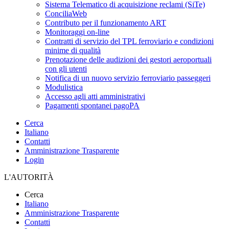
Sistema Telematico di acquisizione reclami (SiTe)
ConciliaWeb
Contributo per il funzionamento ART
Monitoraggi on-line
Contratti di servizio del TPL ferroviario e condizioni
minime di qualità
Prenotazione delle audizioni dei gestori aeroportuali
con gli utenti
Notifica di un nuovo servizio ferroviario passeggeri
Modulistica
Accesso agli atti amministrativi
Pagamenti spontanei pagoPA
Cerca
Italiano
Contatti
Amministrazione Trasparente
Login
L'AUTORITÀ
Cerca
Italiano
Amministrazione Trasparente
Contatti