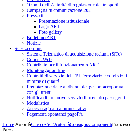
10 anni dell’Autorità di regolazione dei trasporti
Campagna di comunicazione 2021
Press-kit
Presentazione istituzionale
Logo ART
Foto gallery
Bollettino ART
Notizie
Servizi on-line
Sistema Telematico di acquisizione reclami (SiTe)
ConciliaWeb
Contributo per il funzionamento ART
Monitoraggi on-line
Contratti di servizio del TPL ferroviario e condizioni
minime di qualità
Prenotazione delle audizioni dei gestori aeroportuali
con gli utenti
Notifica di un nuovo servizio ferroviario passeggeri
Modulistica
Accesso agli atti amministrativi
Pagamenti spontanei pagoPA
Home
Autorità
Che cos’è l’Autorità
Consiglio
Componenti
Francesco
Parola