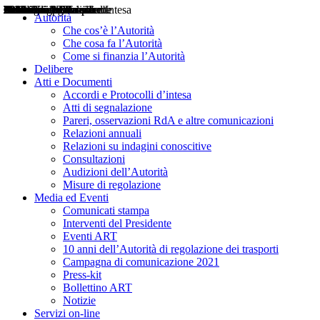
Delibere
Pareri
Consultazioni
Audizioni
Atti di Segnalazione
Accordi e Protocolli d'Intesa
Relazioni annuali
Misure di regolazione
Notizie
Comunicati Stampa
Bollettini ART
Convegni ART
Interviste del Presidente
Articoli in primo piano
Interventi del Presidente
2004
2005
2010
2013
2014
2015
2016
2017
2018
2019
202
2020
2021
2022
2023
2024
2025
2026
Aereo
Marittimo
Terrestre
Autorità
Che cos’è l’Autorità
Che cosa fa l’Autorità
Come si finanzia l’Autorità
Delibere
Atti e Documenti
Accordi e Protocolli d’intesa
Atti di segnalazione
Pareri, osservazioni RdA e altre comunicazioni
Relazioni annuali
Relazioni su indagini conoscitive
Consultazioni
Audizioni dell’Autorità
Misure di regolazione
Media ed Eventi
Comunicati stampa
Interventi del Presidente
Eventi ART
10 anni dell’Autorità di regolazione dei trasporti
Campagna di comunicazione 2021
Press-kit
Bollettino ART
Notizie
Servizi on-line