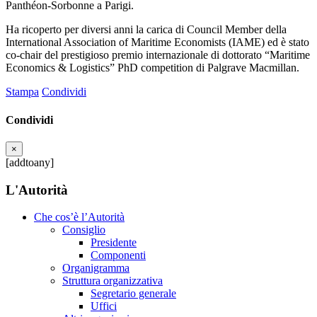
Panthéon-Sorbonne a Parigi.
Ha ricoperto per diversi anni la carica di Council Member della
International Association of Maritime Economists (IAME) ed è stato
co-chair del prestigioso premio internazionale di dottorato “Maritime
Economics & Logistics” PhD competition di Palgrave Macmillan.
Stampa
Condividi
Condividi
×
[addtoany]
L'Autorità
Che cos’è l’Autorità
Consiglio
Presidente
Componenti
Organigramma
Struttura organizzativa
Segretario generale
Uffici