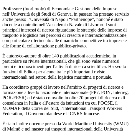
Professore (fuori ruolo) di Economia e Gestione delle Imprese
nell’Università degli Studi di Genova, in passato ha prestato servizio
anche presso l’Università di Napoli “Parthenope”, nonché è stato
docente a contratto nell’Accademia Navale di Livorno. I suoi
principali interessi di ricerca riguardano le strategie delle imprese di
trasporto e logistica nei percorsi di crescita e internazionalizzazione,
con particolare riferimento alle dinamiche competitive tra imprese e
alle forme di collaborazione pubblico-privato.
È autore/co-autore di oltre 140 pubblicazioni accademiche, in
particolare su riviste internazionali, che gli sono valse numerosi
premi e riconoscimenti per l’attività di ricerca scientifica. Ha svolto
funzioni di Editor per alcune tra le più importanti riviste
internazionali nei settori della logistica marittima e portuale.
Ha coordinato gruppi di lavoro nell’ambito di progetti di ricerca e
formazione a livello nazionale e internazionale (FP7, PON, Interreg,
POR-FESR) ed è stato coinvolto in oltre 70 progetti di ricerca e di
consulenza in Italia e all’estero da istituzioni tra cui l’OCSE, il
MOMAF della Corea del Sud, l’International Transport Workers
Federation, il Governo olandese e il CNRS francese.
È stato inoltre docente presso la World Maritime University (WMU)
di Malmö e nel master sui trasporti internazionali della Università