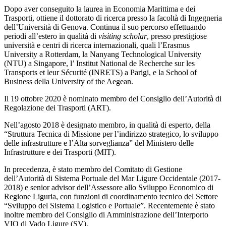
Dopo aver conseguito la laurea in Economia Marittima e dei
Trasporti, ottiene il dottorato di ricerca presso la facoltà di Ingegneria
dell’Università di Genova. Continua il suo percorso effettuando
periodi all’estero in qualità di
visiting scholar
, presso prestigiose
università e centri di ricerca internazionali, quali l’Erasmus
University a Rotterdam, la Nanyang Technological University
(NTU) a Singapore, l’ Institut National de Recherche sur les
Transports et leur Sécurité (INRETS) a Parigi, e la School of
Business della University of the Aegean.
Il 19 ottobre 2020 è nominato membro del Consiglio dell’Autorità di
Regolazione dei Trasporti (ART).
Nell’agosto 2018 è designato membro, in qualità di esperto, della
“Struttura Tecnica di Missione per l’indirizzo strategico, lo sviluppo
delle infrastrutture e l’Alta sorveglianza” del Ministero delle
Infrastrutture e dei Trasporti (MIT).
In precedenza, è stato membro del Comitato di Gestione
dell’Autorità di Sistema Portuale del Mar Ligure Occidentale (2017-
2018) e senior advisor dell’Assessore allo Sviluppo Economico di
Regione Liguria, con funzioni di coordinamento tecnico del Settore
“Sviluppo del Sistema Logistico e Portuale”. Recentemente è stato
inoltre membro del Consiglio di Amministrazione dell’Interporto
VIO di Vado Ligure (SV).