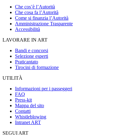
Che cos’è l’Autorità
Che cosa fa l’Autorità
Come si finanzia l’Autorità
Amministrazione Trasparente
Accessibilità
LAVORARE IN ART
Bandi e concorsi
Selezione esperti
Praticantato
Tirocini di formazione
UTILITÀ
Informazioni per i passeggeri
FAQ
Press-kit
Mappa del sito
Contatti
Whistleblowing
Intranet ART
SEGUI ART