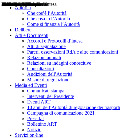
Delibere
Pareri
Consultazioni
Audizioni
Atti di Segnalazione
Accordi e Protocolli d'Intesa
Relazioni annuali
Misure di regolazione
Notizie
Comunicati Stampa
Bollettini ART
Convegni ART
Interviste del Presidente
Articoli in primo piano
Interventi del Presidente
2004
2005
2010
2013
2014
2015
2016
2017
2018
2019
202
2020
2021
2022
2023
2024
2025
2026
Aereo
Marittimo
Terrestre
Autorità
Che cos’è l’Autorità
Che cosa fa l’Autorità
Come si finanzia l’Autorità
Delibere
Atti e Documenti
Accordi e Protocolli d’intesa
Atti di segnalazione
Pareri, osservazioni RdA e altre comunicazioni
Relazioni annuali
Relazioni su indagini conoscitive
Consultazioni
Audizioni dell’Autorità
Misure di regolazione
Media ed Eventi
Comunicati stampa
Interventi del Presidente
Eventi ART
10 anni dell’Autorità di regolazione dei trasporti
Campagna di comunicazione 2021
Press-kit
Bollettino ART
Notizie
Servizi on-line