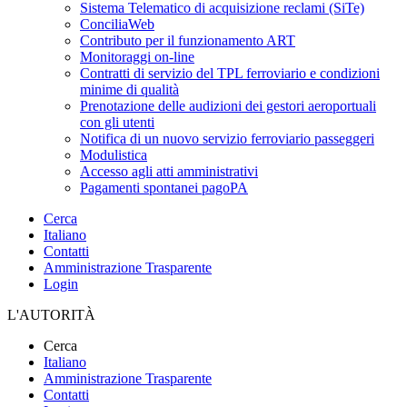
Sistema Telematico di acquisizione reclami (SiTe)
ConciliaWeb
Contributo per il funzionamento ART
Monitoraggi on-line
Contratti di servizio del TPL ferroviario e condizioni
minime di qualità
Prenotazione delle audizioni dei gestori aeroportuali
con gli utenti
Notifica di un nuovo servizio ferroviario passeggeri
Modulistica
Accesso agli atti amministrativi
Pagamenti spontanei pagoPA
Cerca
Italiano
Contatti
Amministrazione Trasparente
Login
L'AUTORITÀ
Cerca
Italiano
Amministrazione Trasparente
Contatti