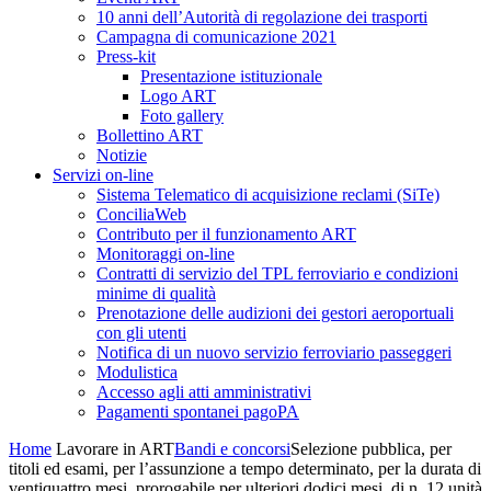
10 anni dell’Autorità di regolazione dei trasporti
Campagna di comunicazione 2021
Press-kit
Presentazione istituzionale
Logo ART
Foto gallery
Bollettino ART
Notizie
Servizi on-line
Sistema Telematico di acquisizione reclami (SiTe)
ConciliaWeb
Contributo per il funzionamento ART
Monitoraggi on-line
Contratti di servizio del TPL ferroviario e condizioni
minime di qualità
Prenotazione delle audizioni dei gestori aeroportuali
con gli utenti
Notifica di un nuovo servizio ferroviario passeggeri
Modulistica
Accesso agli atti amministrativi
Pagamenti spontanei pagoPA
Home
Lavorare in ART
Bandi e concorsi
Selezione pubblica, per
titoli ed esami, per l’assunzione a tempo determinato, per la durata di
ventiquattro mesi, prorogabile per ulteriori dodici mesi, di n. 12 unità