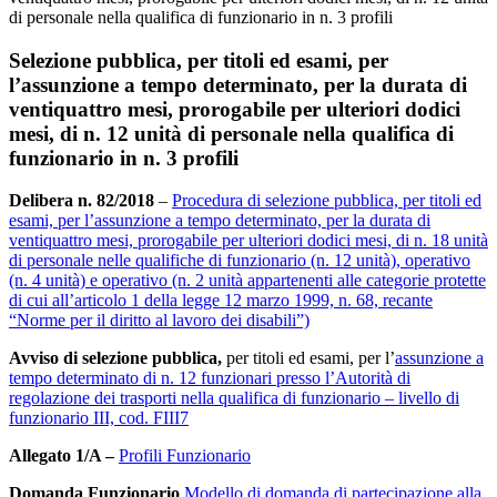
di personale nella qualifica di funzionario in n. 3 profili
Selezione pubblica, per titoli ed esami, per
l’assunzione a tempo determinato, per la durata di
ventiquattro mesi, prorogabile per ulteriori dodici
mesi, di n. 12 unità di personale nella qualifica di
funzionario in n. 3 profili
Delibera n. 82/2018
–
Procedura di selezione pubblica, per titoli ed
esami, per l’assunzione a tempo determinato, per la durata di
ventiquattro mesi, prorogabile per ulteriori dodici mesi, di n. 18 unità
di personale nelle qualifiche di funzionario (n. 12 unità), operativo
(n. 4 unità) e operativo (n. 2 unità appartenenti alle categorie protette
di cui all’articolo 1 della legge 12 marzo 1999, n. 68, recante
“Norme per il diritto al lavoro dei disabili”)
Avviso di selezione pubblica,
per titoli ed esami, per l’
assunzione a
tempo determinato di n. 12 funzionari presso l’Autorità di
regolazione dei trasporti nella qualifica di funzionario – livello di
funzionario III, cod. FIII7
Allegato 1/A –
Profili Funzionario
Domanda Funzionario
Modello di domanda di partecipazione alla