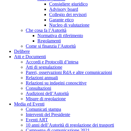
Consigliere giuridico
Advisory board
Collegio dei revisori
Garante etico
Nucleo di valutazione
Che cosa fa l’Autorità
Normativa di riferimento
Regolamenti
Come si finanzia l’Autorità
Delibere
Atti e Documenti
Accordi e Protocolli d’intesa
Atti di segnalazione
Pareri, osservazioni RdA e altre comunicazioni
Relazioni annuali
Relazioni su indagini conoscitive
Consultazioni
Audizioni dell’Autorità
Misure di regolazione
Media ed Eventi
Comunicati stampa
Interventi del Presidente
Eventi ART
10 anni dell’Autorità di regolazione dei trasporti
Campagna di comunicazione 2021