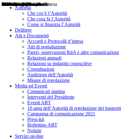
Delibere
Pareri
Consultazioni
Audizioni
Atti di Segnalazione
Accordi e Protocolli d'Intesa
Relazioni annuali
Misure di regolazione
Notizie
Comunicati Stampa
Bollettini ART
Convegni ART
Interviste del Presidente
Articoli in primo piano
Interventi del Presidente
2004
2005
2010
2013
2014
2015
2016
2017
2018
2019
202
2020
2021
2022
2023
2024
2025
2026
Aereo
Marittimo
Terrestre
Autorità
Che cos’è l’Autorità
Che cosa fa l’Autorità
Come si finanzia l’Autorità
Delibere
Atti e Documenti
Accordi e Protocolli d’intesa
Atti di segnalazione
Pareri, osservazioni RdA e altre comunicazioni
Relazioni annuali
Relazioni su indagini conoscitive
Consultazioni
Audizioni dell’Autorità
Misure di regolazione
Media ed Eventi
Comunicati stampa
Interventi del Presidente
Eventi ART
10 anni dell’Autorità di regolazione dei trasporti
Campagna di comunicazione 2021
Press-kit
Bollettino ART
Notizie
Servizi on-line