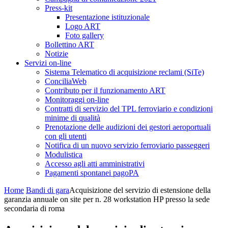
Press-kit
Presentazione istituzionale
Logo ART
Foto gallery
Bollettino ART
Notizie
Servizi on-line
Sistema Telematico di acquisizione reclami (SiTe)
ConciliaWeb
Contributo per il funzionamento ART
Monitoraggi on-line
Contratti di servizio del TPL ferroviario e condizioni
minime di qualità
Prenotazione delle audizioni dei gestori aeroportuali
con gli utenti
Notifica di un nuovo servizio ferroviario passeggeri
Modulistica
Accesso agli atti amministrativi
Pagamenti spontanei pagoPA
Home
Bandi di gara
Acquisizione del servizio di estensione della
garanzia annuale on site per n. 28 workstation HP presso la sede
secondaria di roma