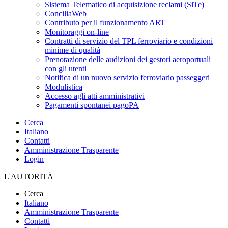
Sistema Telematico di acquisizione reclami (SiTe)
ConciliaWeb
Contributo per il funzionamento ART
Monitoraggi on-line
Contratti di servizio del TPL ferroviario e condizioni
minime di qualità
Prenotazione delle audizioni dei gestori aeroportuali
con gli utenti
Notifica di un nuovo servizio ferroviario passeggeri
Modulistica
Accesso agli atti amministrativi
Pagamenti spontanei pagoPA
Cerca
Italiano
Contatti
Amministrazione Trasparente
Login
L'AUTORITÀ
Cerca
Italiano
Amministrazione Trasparente
Contatti