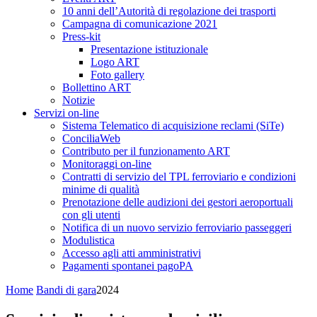
10 anni dell’Autorità di regolazione dei trasporti
Campagna di comunicazione 2021
Press-kit
Presentazione istituzionale
Logo ART
Foto gallery
Bollettino ART
Notizie
Servizi on-line
Sistema Telematico di acquisizione reclami (SiTe)
ConciliaWeb
Contributo per il funzionamento ART
Monitoraggi on-line
Contratti di servizio del TPL ferroviario e condizioni
minime di qualità
Prenotazione delle audizioni dei gestori aeroportuali
con gli utenti
Notifica di un nuovo servizio ferroviario passeggeri
Modulistica
Accesso agli atti amministrativi
Pagamenti spontanei pagoPA
Home
Bandi di gara
2024