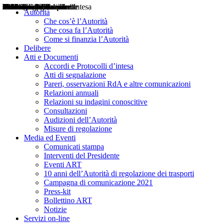
Delibere
Pareri
Consultazioni
Audizioni
Atti di Segnalazione
Accordi e Protocolli d'Intesa
Relazioni annuali
Misure di regolazione
Notizie
Comunicati Stampa
Bollettini ART
Convegni ART
Interviste del Presidente
Articoli in primo piano
Interventi del Presidente
2004
2005
2010
2013
2014
2015
2016
2017
2018
2019
202
2020
2021
2022
2023
2024
2025
2026
Aereo
Marittimo
Terrestre
Autorità
Che cos’è l’Autorità
Che cosa fa l’Autorità
Come si finanzia l’Autorità
Delibere
Atti e Documenti
Accordi e Protocolli d’intesa
Atti di segnalazione
Pareri, osservazioni RdA e altre comunicazioni
Relazioni annuali
Relazioni su indagini conoscitive
Consultazioni
Audizioni dell’Autorità
Misure di regolazione
Media ed Eventi
Comunicati stampa
Interventi del Presidente
Eventi ART
10 anni dell’Autorità di regolazione dei trasporti
Campagna di comunicazione 2021
Press-kit
Bollettino ART
Notizie
Servizi on-line