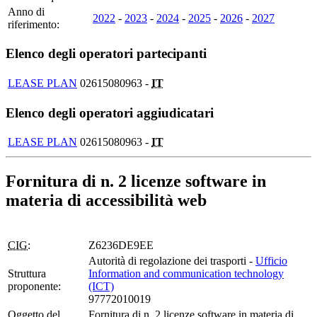
Anno di
2022
-
2023
-
2024
-
2025
-
2026
-
2027
riferimento:
Elenco degli operatori partecipanti
LEASE PLAN
02615080963 -
IT
Elenco degli operatori aggiudicatari
LEASE PLAN
02615080963 -
IT
Fornitura di n. 2 licenze software in
materia di accessibilità web
CIG:
Z6236DE9EE
Autorità di regolazione dei trasporti -
Ufficio
Struttura
Information and communication technology
proponente:
(ICT)
97772010019
Oggetto del
Fornitura di n. 2 licenze software in materia di