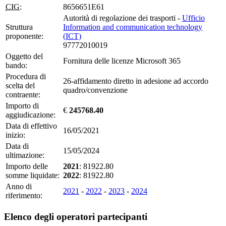
CIG:
8656651E61
Autorità di regolazione dei trasporti -
Ufficio
Struttura
Information and communication technology
proponente:
(ICT)
97772010019
Oggetto del
Fornitura delle licenze Microsoft 365
bando:
Procedura di
26-affidamento diretto in adesione ad accordo
scelta del
quadro/convenzione
contraente:
Importo di
€
245768.40
aggiudicazione:
Data di effettivo
16/05/2021
inizio:
Data di
15/05/2024
ultimazione:
Importo delle
2021
: 81922.80
somme liquidate:
2022
: 81922.80
Anno di
2021
-
2022
-
2023
-
2024
riferimento:
Elenco degli operatori partecipanti