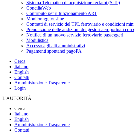
Sistema Telematico di acquisizione reclami (SiTe)
ConciliaWeb
Contributo per il funzionamento ART
Monitoraggi on-line
Contratti di servizio del TPL ferroviario e condizioni min
Prenotazione delle audizioni dei gestori aeroportuali con g
Notifica di un nuovo servizio ferroviario passeggeri
Modulistica
Accesso agli atti amministrativi
Pagamenti spontanei pagoPA
Cerca
Italiano
English
Contatti
Amministrazione Trasparente
Login
L'AUTORITÀ
Cerca
Italiano
English
Amministrazione Trasparente
Contatti