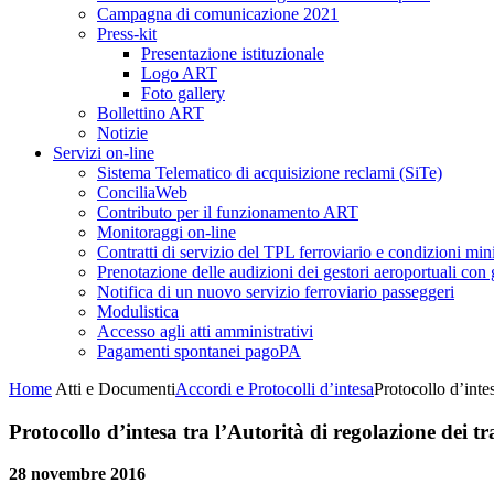
Campagna di comunicazione 2021
Press-kit
Presentazione istituzionale
Logo ART
Foto gallery
Bollettino ART
Notizie
Servizi on-line
Sistema Telematico di acquisizione reclami (SiTe)
ConciliaWeb
Contributo per il funzionamento ART
Monitoraggi on-line
Contratti di servizio del TPL ferroviario e condizioni min
Prenotazione delle audizioni dei gestori aeroportuali con g
Notifica di un nuovo servizio ferroviario passeggeri
Modulistica
Accesso agli atti amministrativi
Pagamenti spontanei pagoPA
Home
Atti e Documenti
Accordi e Protocolli d’intesa
Protocollo d’inte
Protocollo d’intesa tra l’Autorità di regolazione dei
28 novembre 2016