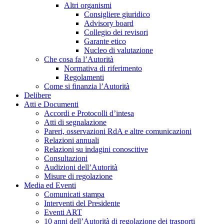
Altri organismi
Consigliere giuridico
Advisory board
Collegio dei revisori
Garante etico
Nucleo di valutazione
Che cosa fa l’Autorità
Normativa di riferimento
Regolamenti
Come si finanzia l’Autorità
Delibere
Atti e Documenti
Accordi e Protocolli d’intesa
Atti di segnalazione
Pareri, osservazioni RdA e altre comunicazioni
Relazioni annuali
Relazioni su indagini conoscitive
Consultazioni
Audizioni dell’Autorità
Misure di regolazione
Media ed Eventi
Comunicati stampa
Interventi del Presidente
Eventi ART
10 anni dell’Autorità di regolazione dei trasporti