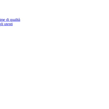
ime di qualità
li utenti