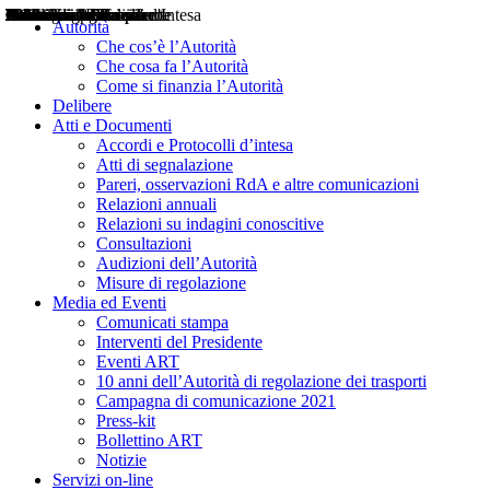
Delibere
Pareri
Consultazioni
Audizioni
Atti di Segnalazione
Accordi e Protocolli d'Intesa
Relazioni annuali
Misure di regolazione
Notizie
Comunicati Stampa
Bollettini ART
Convegni ART
Interviste del Presidente
Articoli in primo piano
Interventi del Presidente
2004
2005
2010
2013
2014
2015
2016
2017
2018
2019
202
2020
2021
2022
2023
2024
2025
2026
Aereo
Marittimo
Terrestre
Autorità
Che cos’è l’Autorità
Che cosa fa l’Autorità
Come si finanzia l’Autorità
Delibere
Atti e Documenti
Accordi e Protocolli d’intesa
Atti di segnalazione
Pareri, osservazioni RdA e altre comunicazioni
Relazioni annuali
Relazioni su indagini conoscitive
Consultazioni
Audizioni dell’Autorità
Misure di regolazione
Media ed Eventi
Comunicati stampa
Interventi del Presidente
Eventi ART
10 anni dell’Autorità di regolazione dei trasporti
Campagna di comunicazione 2021
Press-kit
Bollettino ART
Notizie
Servizi on-line