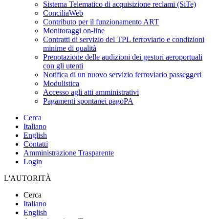
Sistema Telematico di acquisizione reclami (SiTe)
ConciliaWeb
Contributo per il funzionamento ART
Monitoraggi on-line
Contratti di servizio del TPL ferroviario e condizioni
minime di qualità
Prenotazione delle audizioni dei gestori aeroportuali
con gli utenti
Notifica di un nuovo servizio ferroviario passeggeri
Modulistica
Accesso agli atti amministrativi
Pagamenti spontanei pagoPA
Cerca
Italiano
English
Contatti
Amministrazione Trasparente
Login
L'AUTORITÀ
Cerca
Italiano
English