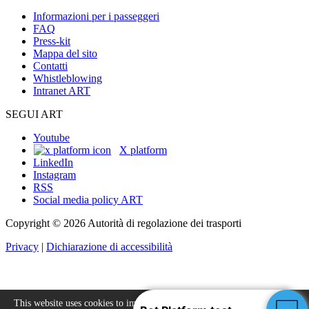
Informazioni per i passeggeri
FAQ
Press-kit
Mappa del sito
Contatti
Whistleblowing
Intranet ART
SEGUI ART
Youtube
X platform
LinkedIn
Instagram
RSS
Social media policy ART
Copyright © 2026 Autorità di regolazione dei trasporti
Privacy
|
Dichiarazione di accessibilità
This website uses cookies to improve your experience.