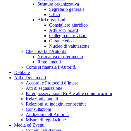
Struttura organizzativa
Segretario generale
Uffici
Altri organismi
Consigliere giuridico
Advisory board
Collegio dei revisori
Garante etico
Nucleo di valutazione
Che cosa fa l’Autorità
Normativa di riferimento
Regolamenti
Come si finanzia l’Autorità
Delibere
Atti e Documenti
Accordi e Protocolli d’intesa
Atti di segnalazione
Pareri, osservazioni RdA e altre comunicazioni
Relazioni annuali
Relazioni su indagini conoscitive
Consultazioni
Audizioni dell’Autorità
Misure di regolazione
Media ed Eventi
Comunicati stampa