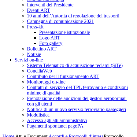
Interventi del Presidente
Eventi ART
10 anni dell’Autorità di regolazione dei trasporti
Campagna di comunicazione 2021
Press-kit
Presentazione istituzionale
Logo ART
Foto gallery
Bollettino ART
Notizie
Servizi on-line
Sistema Telematico di acquisizione reclami (SiTe)
ConciliaWeb
Contributo per il funzionamento ART
Monitoraggi on-line
Contratti di servizio del TPL ferroviario e condizioni
minime di qualità
Prenotazione delle audizioni dei gestori aeroportuali
con gli utenti
Notifica di un nuovo servizio ferroviario passeggeri
Modulistica
Accesso agli atti amministrativi
Pagamenti spontanei pagoPA
Home
Atti e Documenti
Accordi e Protocolli d’intesa
Protocollo