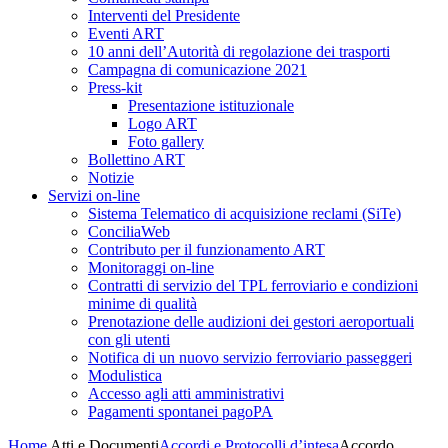
Interventi del Presidente
Eventi ART
10 anni dell’Autorità di regolazione dei trasporti
Campagna di comunicazione 2021
Press-kit
Presentazione istituzionale
Logo ART
Foto gallery
Bollettino ART
Notizie
Servizi on-line
Sistema Telematico di acquisizione reclami (SiTe)
ConciliaWeb
Contributo per il funzionamento ART
Monitoraggi on-line
Contratti di servizio del TPL ferroviario e condizioni
minime di qualità
Prenotazione delle audizioni dei gestori aeroportuali
con gli utenti
Notifica di un nuovo servizio ferroviario passeggeri
Modulistica
Accesso agli atti amministrativi
Pagamenti spontanei pagoPA
Home
Atti e Documenti
Accordi e Protocolli d’intesa
Accordo