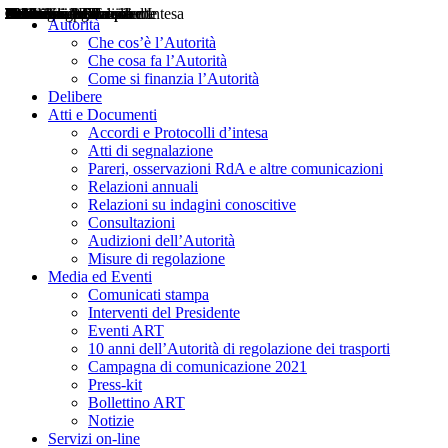
Delibere
Pareri
Consultazioni
Audizioni
Atti di Segnalazione
Accordi e Protocolli d'Intesa
Relazioni annuali
Misure di regolazione
Notizie
Comunicati Stampa
Bollettini ART
Convegni ART
Interviste del Presidente
Articoli in primo piano
Interventi del Presidente
2004
2005
2010
2013
2014
2015
2016
2017
2018
2019
202
2020
2021
2022
2023
2024
2025
2026
Aereo
Marittimo
Terrestre
Autorità
Che cos’è l’Autorità
Che cosa fa l’Autorità
Come si finanzia l’Autorità
Delibere
Atti e Documenti
Accordi e Protocolli d’intesa
Atti di segnalazione
Pareri, osservazioni RdA e altre comunicazioni
Relazioni annuali
Relazioni su indagini conoscitive
Consultazioni
Audizioni dell’Autorità
Misure di regolazione
Media ed Eventi
Comunicati stampa
Interventi del Presidente
Eventi ART
10 anni dell’Autorità di regolazione dei trasporti
Campagna di comunicazione 2021
Press-kit
Bollettino ART
Notizie
Servizi on-line