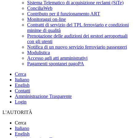
Sistema Telematico di acquisizione reclami (SiTe)
ConciliaWeb
Contributo per il funzionamento ART
Monitoraggi on-line
Contratti di servizio del TPL ferroviario e condizioni
minime di qualità
Prenotazione delle audizioni dei gestori aeroportuali
con gli utenti
Notifica di un nuovo servizio ferroviario passeggeri
Modulistica
Accesso agli atti amministrativi
Pagamenti spontanei pagoPA
Cerca
Italiano
English
Contatti
Amministrazione Trasparente
Login
L'AUTORITÀ
Cerca
Italiano
English