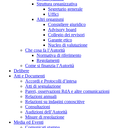
Struttura organizzativa
Segretario generale
Uffici
Altri organismi
Consigliere giuridico
Advisory board
Collegio dei revisori
Garante etico
Nucleo di valutazione
Che cosa fa l’Autorità
Normativa di riferimento
Regolamenti
Come si finanzia l’Autorità
Delibere
Atti e Documenti
Accordi e Protocolli d’intesa
Atti di segnalazione
Pareri, osservazioni RdA e altre comunicazioni
Relazioni annuali
Relazioni su indagini conoscitive
Consultazioni
Audizioni dell’Autorità
Misure di regolazione
Media ed Eventi
Comunicati stampa