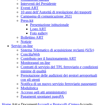
Interventi del Presidente
Eventi ART
10 anni dell’Autorità di regolazione dei trasporti
Campagna di comunicazione 2021
Press-kit
Presentazione istituzionale
Logo ART
Foto gallery
Bollettino ART
Notizie
Servizi on-line
Sistema Telematico di acquisizione reclami (SiTe)
ConciliaWeb
Contributo per il funzionamento ART
Monitoraggi on-line
Contratti di servizio del TPL ferroviario e condizioni
minime di qualità
Prenotazione delle audizioni dei gestori aeroportuali
con gli utenti
Notifica di un nuovo servizio ferroviario passeggeri
Modulistica
Accesso agli atti amministrativi
Pagamenti spontanei pagoPA
Home
Atti e Documenti
Accordi e Protocolli d’intesa
Accordo