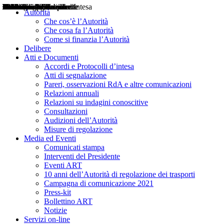
Delibere
Pareri
Consultazioni
Audizioni
Atti di Segnalazione
Accordi e Protocolli d'Intesa
Relazioni annuali
Misure di regolazione
Notizie
Comunicati Stampa
Bollettini ART
Convegni ART
Interviste del Presidente
Articoli in primo piano
Interventi del Presidente
2004
2005
2010
2013
2014
2015
2016
2017
2018
2019
202
2020
2021
2022
2023
2024
2025
2026
Aereo
Marittimo
Terrestre
Autorità
Che cos’è l’Autorità
Che cosa fa l’Autorità
Come si finanzia l’Autorità
Delibere
Atti e Documenti
Accordi e Protocolli d’intesa
Atti di segnalazione
Pareri, osservazioni RdA e altre comunicazioni
Relazioni annuali
Relazioni su indagini conoscitive
Consultazioni
Audizioni dell’Autorità
Misure di regolazione
Media ed Eventi
Comunicati stampa
Interventi del Presidente
Eventi ART
10 anni dell’Autorità di regolazione dei trasporti
Campagna di comunicazione 2021
Press-kit
Bollettino ART
Notizie
Servizi on-line