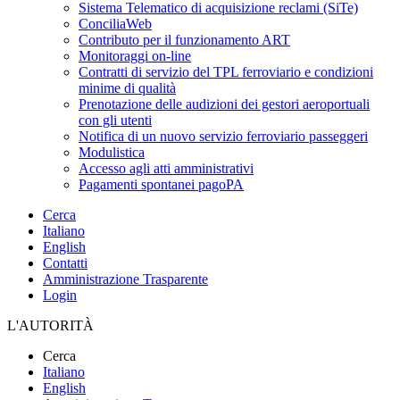
Sistema Telematico di acquisizione reclami (SiTe)
ConciliaWeb
Contributo per il funzionamento ART
Monitoraggi on-line
Contratti di servizio del TPL ferroviario e condizioni
minime di qualità
Prenotazione delle audizioni dei gestori aeroportuali
con gli utenti
Notifica di un nuovo servizio ferroviario passeggeri
Modulistica
Accesso agli atti amministrativi
Pagamenti spontanei pagoPA
Cerca
Italiano
English
Contatti
Amministrazione Trasparente
Login
L'AUTORITÀ
Cerca
Italiano
English