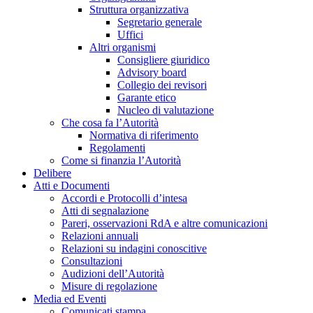
Struttura organizzativa
Segretario generale
Uffici
Altri organismi
Consigliere giuridico
Advisory board
Collegio dei revisori
Garante etico
Nucleo di valutazione
Che cosa fa l’Autorità
Normativa di riferimento
Regolamenti
Come si finanzia l’Autorità
Delibere
Atti e Documenti
Accordi e Protocolli d’intesa
Atti di segnalazione
Pareri, osservazioni RdA e altre comunicazioni
Relazioni annuali
Relazioni su indagini conoscitive
Consultazioni
Audizioni dell’Autorità
Misure di regolazione
Media ed Eventi
Comunicati stampa