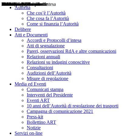
Delibere
Pareri
Consultazioni
Audizioni
Atti di Segnalazione
Accordi e Protocolli d'Intesa
Relazioni annuali
Misure di regolazione
Notizie
Comunicati Stampa
Bollettini ART
Convegni ART
Interviste del Presidente
Articoli in primo piano
Interventi del Presidente
2004
2005
2010
2013
2014
2015
2016
2017
2018
2019
202
2020
2021
2022
2023
2024
2025
2026
Aereo
Marittimo
Terrestre
Autorità
Che cos’è l’Autorità
Che cosa fa l’Autorità
Come si finanzia l’Autorità
Delibere
Atti e Documenti
Accordi e Protocolli d’intesa
Atti di segnalazione
Pareri, osservazioni RdA e altre comunicazioni
Relazioni annuali
Relazioni su indagini conoscitive
Consultazioni
Audizioni dell’Autorità
Misure di regolazione
Media ed Eventi
Comunicati stampa
Interventi del Presidente
Eventi ART
10 anni dell’Autorità di regolazione dei trasporti
Campagna di comunicazione 2021
Press-kit
Bollettino ART
Notizie
Servizi on-line