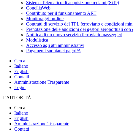
Sistema Telematico di acquisizione reclami (SiTe)
ConciliaWeb
Contributo per il funzionamento ART
Monitoraggi on-line
Contratti di servizio del TPL ferroviario e condizioni min
Prenotazione delle audizioni dei gestori aeroportuali con g
Notifica di un nuovo servizio ferroviario passeggeri
Modulistica
Accesso agli atti amministrativi
Pagamenti spontanei pagoPA
Cerca
Italiano
English
Contatti
Amministrazione Trasparente
Login
L'AUTORITÀ
Cerca
Italiano
English
Amministrazione Trasparente
Contatti