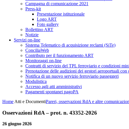
Campagna di comunicazione 2021
Press-kit
Presentazione istituzionale
Logo ART
Foto gallery
Bollettino ART
Notizie
Servizi on-line
Sistema Telematico di acquisizione reclami (SiTe)
ConciliaWeb
Contributo per il funzionamento ART
Monitoraggi on-line
Contratti di servizio del TPL ferroviario e condizioni min
Prenotazione delle audizioni dei gestori aeroportuali con g
Notifica di un nuovo servizio ferroviario passeggeri
Modulistica
Accesso agli atti amministrativi
Pagamenti spontanei pagoPA
Home
Atti e Documenti
Pareri, osservazioni RdA e altre comunicazion
Osservazioni RdA – prot. n. 43352-2026
26 giugno 2026