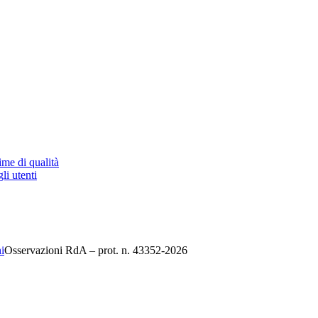
ime di qualità
li utenti
i
Osservazioni RdA – prot. n. 43352-2026