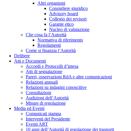
Altri organismi
Consigliere giuridico
Advisory board
Collegio dei revisori
Garante etico
Nucleo di valutazione
Che cosa fa l’Autorità
Normativa di riferimento
Regolamenti
Come si finanzia l’Autorità
Delibere
Atti e Documenti
Accordi e Protocolli d’intesa
Atti di segnalazione
Pareri, osservazioni RdA e altre comunicazioni
Relazioni annuali
Relazioni su indagini conoscitive
Consultazioni
Audizioni dell’Autorità
Misure di regolazione
Media ed Eventi
Comunicati stampa
Interventi del Presidente
Eventi ART
10 anni dell’Autorità di regolazione dei trasporti