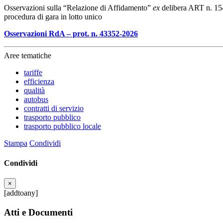
Osservazioni sulla “Relazione di Affidamento”
ex
delibera ART n. 154
procedura di gara in lotto unico
Osservazioni RdA – prot. n. 43352-2026
Aree tematiche
tariffe
efficienza
qualità
autobus
contratti di servizio
trasporto pubblico
trasporto pubblico locale
Stampa
Condividi
Condividi
×
[addtoany]
Atti e Documenti