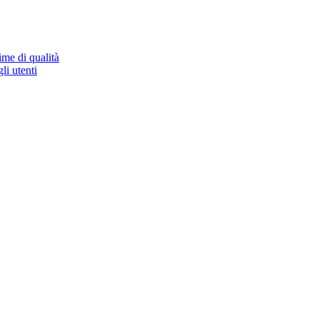
ime di qualità
li utenti