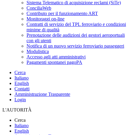
Sistema Telematico di acquisizione reclami (SiTe)
ConciliaWeb
Contributo per il funzionamento ART
Monitoraggi on-line
Contratti di servizio del TPL ferroviario e condizioni
minime di qualità
Prenotazione delle audizioni dei gestori aeroportuali
con gli utenti
Notifica di un nuovo servizio ferroviario passeggeri
Modulistica
Accesso agli atti amministrativi
Pagamenti spontanei pagoPA
Cerca
Italiano
English
Contatti
Amministrazione Trasparente
Login
L'AUTORITÀ
Cerca
Italiano
English