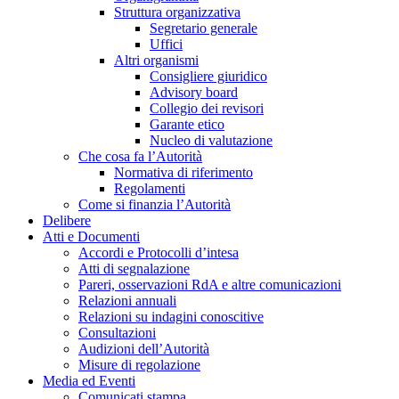
Struttura organizzativa
Segretario generale
Uffici
Altri organismi
Consigliere giuridico
Advisory board
Collegio dei revisori
Garante etico
Nucleo di valutazione
Che cosa fa l’Autorità
Normativa di riferimento
Regolamenti
Come si finanzia l’Autorità
Delibere
Atti e Documenti
Accordi e Protocolli d’intesa
Atti di segnalazione
Pareri, osservazioni RdA e altre comunicazioni
Relazioni annuali
Relazioni su indagini conoscitive
Consultazioni
Audizioni dell’Autorità
Misure di regolazione
Media ed Eventi
Comunicati stampa