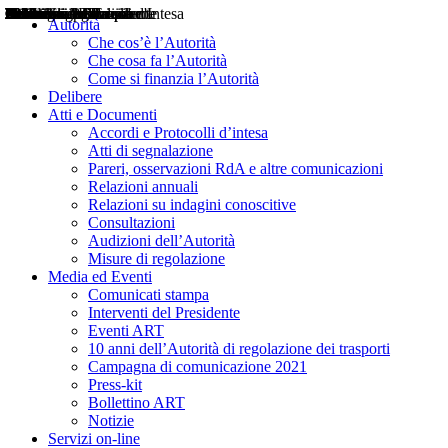
Delibere
Pareri
Consultazioni
Audizioni
Atti di Segnalazione
Accordi e Protocolli d'Intesa
Relazioni annuali
Misure di regolazione
Notizie
Comunicati Stampa
Bollettini ART
Convegni ART
Interviste del Presidente
Articoli in primo piano
Interventi del Presidente
2004
2005
2010
2013
2014
2015
2016
2017
2018
2019
202
2020
2021
2022
2023
2024
2025
2026
Aereo
Marittimo
Terrestre
Autorità
Che cos’è l’Autorità
Che cosa fa l’Autorità
Come si finanzia l’Autorità
Delibere
Atti e Documenti
Accordi e Protocolli d’intesa
Atti di segnalazione
Pareri, osservazioni RdA e altre comunicazioni
Relazioni annuali
Relazioni su indagini conoscitive
Consultazioni
Audizioni dell’Autorità
Misure di regolazione
Media ed Eventi
Comunicati stampa
Interventi del Presidente
Eventi ART
10 anni dell’Autorità di regolazione dei trasporti
Campagna di comunicazione 2021
Press-kit
Bollettino ART
Notizie
Servizi on-line