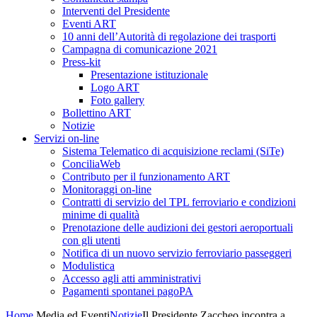
Interventi del Presidente
Eventi ART
10 anni dell’Autorità di regolazione dei trasporti
Campagna di comunicazione 2021
Press-kit
Presentazione istituzionale
Logo ART
Foto gallery
Bollettino ART
Notizie
Servizi on-line
Sistema Telematico di acquisizione reclami (SiTe)
ConciliaWeb
Contributo per il funzionamento ART
Monitoraggi on-line
Contratti di servizio del TPL ferroviario e condizioni
minime di qualità
Prenotazione delle audizioni dei gestori aeroportuali
con gli utenti
Notifica di un nuovo servizio ferroviario passeggeri
Modulistica
Accesso agli atti amministrativi
Pagamenti spontanei pagoPA
Home
Media ed Eventi
Notizie
Il Presidente Zaccheo incontra a