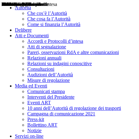
Delibere
Pareri
Consultazioni
Audizioni
Atti di Segnalazione
Accordi e Protocolli d'Intesa
Relazioni annuali
Misure di regolazione
Notizie
Comunicati Stampa
Bollettini ART
Convegni ART
Interviste del Presidente
Articoli in primo piano
Interventi del Presidente
2004
2005
2010
2013
2014
2015
2016
2017
2018
2019
202
2020
2021
2022
2023
2024
2025
2026
Aereo
Marittimo
Terrestre
Autorità
Che cos’è l’Autorità
Che cosa fa l’Autorità
Come si finanzia l’Autorità
Delibere
Atti e Documenti
Accordi e Protocolli d’intesa
Atti di segnalazione
Pareri, osservazioni RdA e altre comunicazioni
Relazioni annuali
Relazioni su indagini conoscitive
Consultazioni
Audizioni dell’Autorità
Misure di regolazione
Media ed Eventi
Comunicati stampa
Interventi del Presidente
Eventi ART
10 anni dell’Autorità di regolazione dei trasporti
Campagna di comunicazione 2021
Press-kit
Bollettino ART
Notizie
Servizi on-line