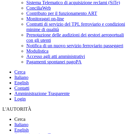
Sistema Telematico di acquisizione reclami (SiTe)
ConciliaWeb
Contributo per il funzionamento ART
Monitoraggi on-line
Contratti di servizio del TPL ferroviario e condizioni
minime di qualità
Prenotazione delle audizioni dei gestori aeroportuali
con gli utenti
Notifica di un nuovo servizio ferroviario passeggeri
Modulistica
Accesso agli atti amministrativi
Pagamenti spontanei pagoPA
Cerca
Italiano
English
Contatti
Amministrazione Trasparente
Login
L'AUTORITÀ
Cerca
Italiano
English