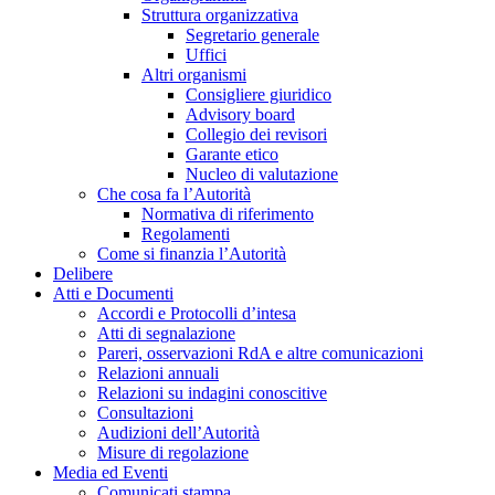
Struttura organizzativa
Segretario generale
Uffici
Altri organismi
Consigliere giuridico
Advisory board
Collegio dei revisori
Garante etico
Nucleo di valutazione
Che cosa fa l’Autorità
Normativa di riferimento
Regolamenti
Come si finanzia l’Autorità
Delibere
Atti e Documenti
Accordi e Protocolli d’intesa
Atti di segnalazione
Pareri, osservazioni RdA e altre comunicazioni
Relazioni annuali
Relazioni su indagini conoscitive
Consultazioni
Audizioni dell’Autorità
Misure di regolazione
Media ed Eventi
Comunicati stampa