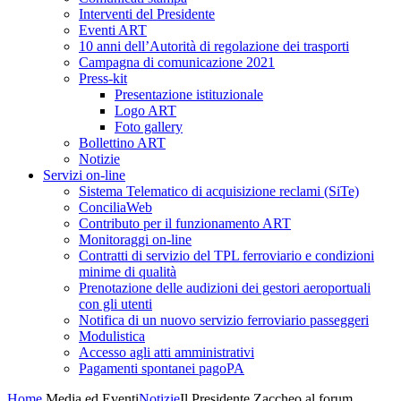
Interventi del Presidente
Eventi ART
10 anni dell’Autorità di regolazione dei trasporti
Campagna di comunicazione 2021
Press-kit
Presentazione istituzionale
Logo ART
Foto gallery
Bollettino ART
Notizie
Servizi on-line
Sistema Telematico di acquisizione reclami (SiTe)
ConciliaWeb
Contributo per il funzionamento ART
Monitoraggi on-line
Contratti di servizio del TPL ferroviario e condizioni
minime di qualità
Prenotazione delle audizioni dei gestori aeroportuali
con gli utenti
Notifica di un nuovo servizio ferroviario passeggeri
Modulistica
Accesso agli atti amministrativi
Pagamenti spontanei pagoPA
Home
Media ed Eventi
Notizie
Il Presidente Zaccheo al forum