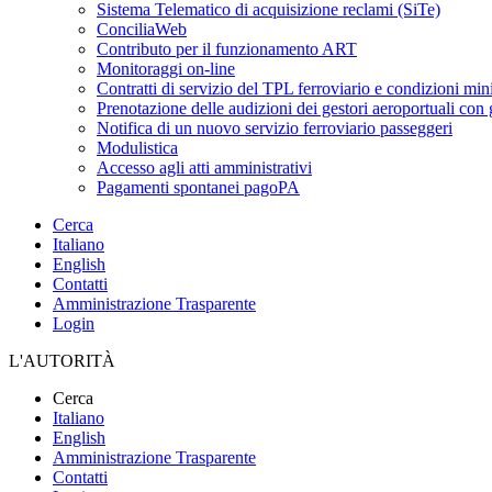
Sistema Telematico di acquisizione reclami (SiTe)
ConciliaWeb
Contributo per il funzionamento ART
Monitoraggi on-line
Contratti di servizio del TPL ferroviario e condizioni min
Prenotazione delle audizioni dei gestori aeroportuali con g
Notifica di un nuovo servizio ferroviario passeggeri
Modulistica
Accesso agli atti amministrativi
Pagamenti spontanei pagoPA
Cerca
Italiano
English
Contatti
Amministrazione Trasparente
Login
L'AUTORITÀ
Cerca
Italiano
English
Amministrazione Trasparente
Contatti