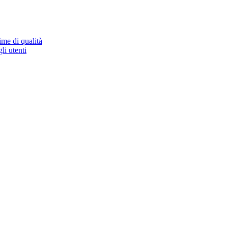
ime di qualità
li utenti