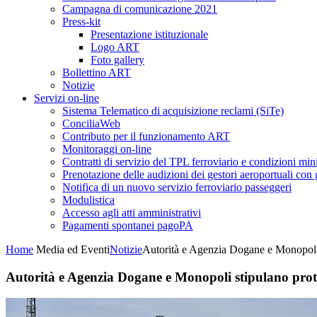
Campagna di comunicazione 2021
Press-kit
Presentazione istituzionale
Logo ART
Foto gallery
Bollettino ART
Notizie
Servizi on-line
Sistema Telematico di acquisizione reclami (SiTe)
ConciliaWeb
Contributo per il funzionamento ART
Monitoraggi on-line
Contratti di servizio del TPL ferroviario e condizioni min
Prenotazione delle audizioni dei gestori aeroportuali con g
Notifica di un nuovo servizio ferroviario passeggeri
Modulistica
Accesso agli atti amministrativi
Pagamenti spontanei pagoPA
Home
Media ed Eventi
Notizie
Autorità e Agenzia Dogane e Monopoli s
Autorità e Agenzia Dogane e Monopoli stipulano proto