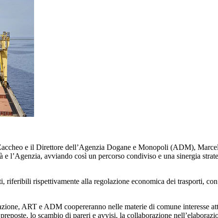
la Zaccheo e il Direttore dell’Agenzia Dogane e Monopoli (ADM), Marce
rità e l’Agenzia, avviando così un percorso condiviso e una sinergia str
 riferibili rispettivamente alla regolazione economica dei trasporti, con p
orazione, ART e ADM coopereranno nelle materie di comune interesse attrav
 preposte, lo scambio di pareri e avvisi, la collaborazione nell’elaboraz