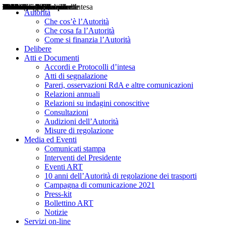
Delibere
Pareri
Consultazioni
Audizioni
Atti di Segnalazione
Accordi e Protocolli d'Intesa
Relazioni annuali
Misure di regolazione
Notizie
Comunicati Stampa
Bollettini ART
Convegni ART
Interviste del Presidente
Articoli in primo piano
Interventi del Presidente
2004
2005
2010
2013
2014
2015
2016
2017
2018
2019
202
2020
2021
2022
2023
2024
2025
2026
Aereo
Marittimo
Terrestre
Autorità
Che cos’è l’Autorità
Che cosa fa l’Autorità
Come si finanzia l’Autorità
Delibere
Atti e Documenti
Accordi e Protocolli d’intesa
Atti di segnalazione
Pareri, osservazioni RdA e altre comunicazioni
Relazioni annuali
Relazioni su indagini conoscitive
Consultazioni
Audizioni dell’Autorità
Misure di regolazione
Media ed Eventi
Comunicati stampa
Interventi del Presidente
Eventi ART
10 anni dell’Autorità di regolazione dei trasporti
Campagna di comunicazione 2021
Press-kit
Bollettino ART
Notizie
Servizi on-line