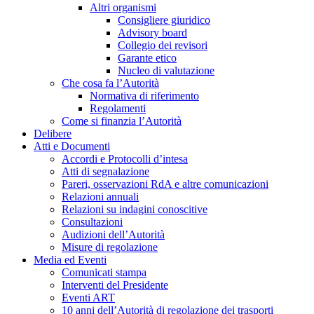
Altri organismi
Consigliere giuridico
Advisory board
Collegio dei revisori
Garante etico
Nucleo di valutazione
Che cosa fa l’Autorità
Normativa di riferimento
Regolamenti
Come si finanzia l’Autorità
Delibere
Atti e Documenti
Accordi e Protocolli d’intesa
Atti di segnalazione
Pareri, osservazioni RdA e altre comunicazioni
Relazioni annuali
Relazioni su indagini conoscitive
Consultazioni
Audizioni dell’Autorità
Misure di regolazione
Media ed Eventi
Comunicati stampa
Interventi del Presidente
Eventi ART
10 anni dell’Autorità di regolazione dei trasporti