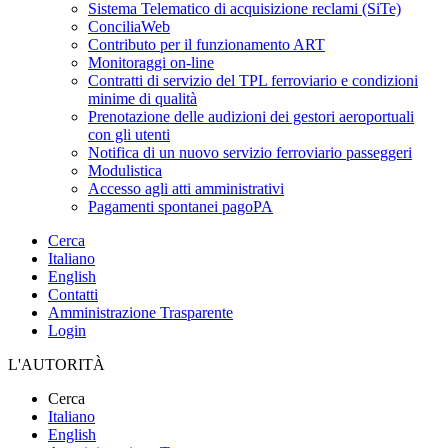
Sistema Telematico di acquisizione reclami (SiTe)
ConciliaWeb
Contributo per il funzionamento ART
Monitoraggi on-line
Contratti di servizio del TPL ferroviario e condizioni
minime di qualità
Prenotazione delle audizioni dei gestori aeroportuali
con gli utenti
Notifica di un nuovo servizio ferroviario passeggeri
Modulistica
Accesso agli atti amministrativi
Pagamenti spontanei pagoPA
Cerca
Italiano
English
Contatti
Amministrazione Trasparente
Login
L'AUTORITÀ
Cerca
Italiano
English