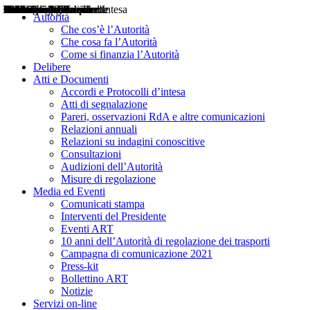
Delibere
Pareri
Consultazioni
Audizioni
Atti di Segnalazione
Accordi e Protocolli d'Intesa
Relazioni annuali
Misure di regolazione
Notizie
Comunicati Stampa
Bollettini ART
Convegni ART
Interviste del Presidente
Articoli in primo piano
Interventi del Presidente
2004
2005
2010
2013
2014
2015
2016
2017
2018
2019
202
2020
2021
2022
2023
2024
2025
2026
Aereo
Marittimo
Terrestre
Autorità
Che cos’è l’Autorità
Che cosa fa l’Autorità
Come si finanzia l’Autorità
Delibere
Atti e Documenti
Accordi e Protocolli d’intesa
Atti di segnalazione
Pareri, osservazioni RdA e altre comunicazioni
Relazioni annuali
Relazioni su indagini conoscitive
Consultazioni
Audizioni dell’Autorità
Misure di regolazione
Media ed Eventi
Comunicati stampa
Interventi del Presidente
Eventi ART
10 anni dell’Autorità di regolazione dei trasporti
Campagna di comunicazione 2021
Press-kit
Bollettino ART
Notizie
Servizi on-line