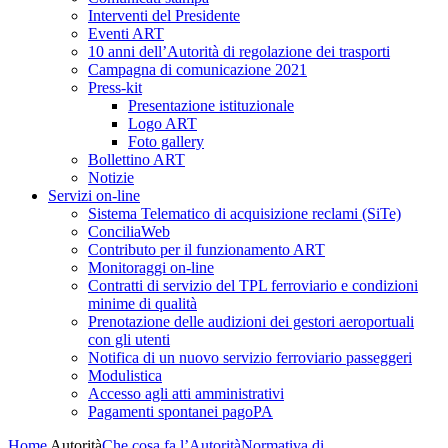
Interventi del Presidente
Eventi ART
10 anni dell’Autorità di regolazione dei trasporti
Campagna di comunicazione 2021
Press-kit
Presentazione istituzionale
Logo ART
Foto gallery
Bollettino ART
Notizie
Servizi on-line
Sistema Telematico di acquisizione reclami (SiTe)
ConciliaWeb
Contributo per il funzionamento ART
Monitoraggi on-line
Contratti di servizio del TPL ferroviario e condizioni
minime di qualità
Prenotazione delle audizioni dei gestori aeroportuali
con gli utenti
Notifica di un nuovo servizio ferroviario passeggeri
Modulistica
Accesso agli atti amministrativi
Pagamenti spontanei pagoPA
Home
Autorità
Che cosa fa l’Autorità
Normativa di