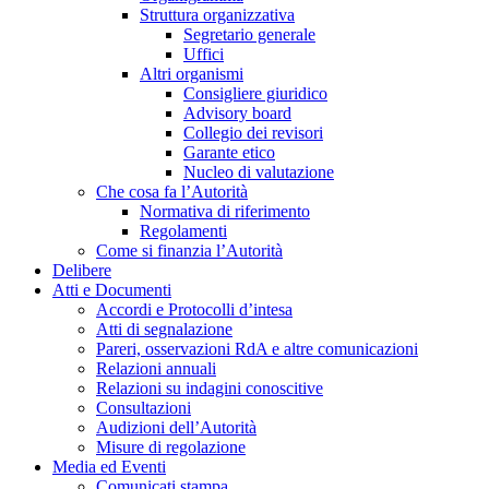
Struttura organizzativa
Segretario generale
Uffici
Altri organismi
Consigliere giuridico
Advisory board
Collegio dei revisori
Garante etico
Nucleo di valutazione
Che cosa fa l’Autorità
Normativa di riferimento
Regolamenti
Come si finanzia l’Autorità
Delibere
Atti e Documenti
Accordi e Protocolli d’intesa
Atti di segnalazione
Pareri, osservazioni RdA e altre comunicazioni
Relazioni annuali
Relazioni su indagini conoscitive
Consultazioni
Audizioni dell’Autorità
Misure di regolazione
Media ed Eventi
Comunicati stampa