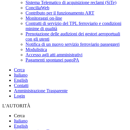
Sistema Telematico di acquisizione reclami (SiTe)
ConciliaWeb
Contributo per il funzionamento ART
Monitoraggi on-line
Contratti di servizio del TPL ferroviario e condizioni
minime di qualità
Prenotazione delle audizioni dei gestori aeroportuali
con gli utenti
Notifica di un nuovo servizio ferroviario passeggeri
Modulistica
Accesso agli atti amministrativi
Pagamenti spontanei pagoPA
Cerca
Italiano
English
Contatti
Amministrazione Trasparente
Login
L'AUTORITÀ
Cerca
Italiano
English