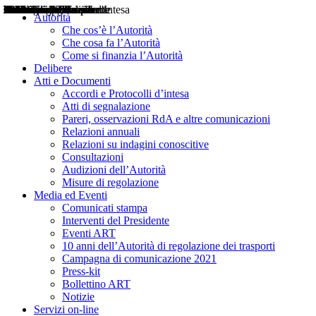
Delibere
Pareri
Consultazioni
Audizioni
Atti di Segnalazione
Accordi e Protocolli d'Intesa
Relazioni annuali
Misure di regolazione
Notizie
Comunicati Stampa
Bollettini ART
Convegni ART
Interviste del Presidente
Articoli in primo piano
Interventi del Presidente
2004
2005
2010
2013
2014
2015
2016
2017
2018
2019
202
2020
2021
2022
2023
2024
2025
2026
Aereo
Marittimo
Terrestre
Autorità
Che cos’è l’Autorità
Che cosa fa l’Autorità
Come si finanzia l’Autorità
Delibere
Atti e Documenti
Accordi e Protocolli d’intesa
Atti di segnalazione
Pareri, osservazioni RdA e altre comunicazioni
Relazioni annuali
Relazioni su indagini conoscitive
Consultazioni
Audizioni dell’Autorità
Misure di regolazione
Media ed Eventi
Comunicati stampa
Interventi del Presidente
Eventi ART
10 anni dell’Autorità di regolazione dei trasporti
Campagna di comunicazione 2021
Press-kit
Bollettino ART
Notizie
Servizi on-line