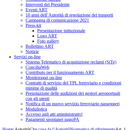
Interventi del Presidente
Eventi ART
10 anni dell’Autorità di regolazione dei trasporti
Campagna di comunicazione 2021
Press-kit
Presentazione istituzionale
Logo ART
Foto gallery
Bollettino ART
Notizie
Servizi on-line
Sistema Telematico di acquisizione reclami (SiTe)
ConciliaWeb
Contributo per il funzionamento ART
Monitoraggi on-line
Contratti di servizio del TPL ferroviario e condizioni
minime di qualità
Prenotazione delle audizioni dei gestori aeroportuali
con gli utenti
Notifica di un nuovo servizio ferroviario passeggeri
Modulistica
Accesso agli atti amministrativi
Pagamenti spontanei pagoPA
Home
Autorità
Che cosa fa l’Autorità
Normativa di riferimento
Art. 1,