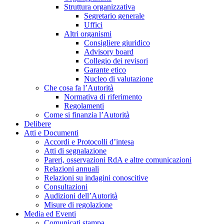
Struttura organizzativa
Segretario generale
Uffici
Altri organismi
Consigliere giuridico
Advisory board
Collegio dei revisori
Garante etico
Nucleo di valutazione
Che cosa fa l’Autorità
Normativa di riferimento
Regolamenti
Come si finanzia l’Autorità
Delibere
Atti e Documenti
Accordi e Protocolli d’intesa
Atti di segnalazione
Pareri, osservazioni RdA e altre comunicazioni
Relazioni annuali
Relazioni su indagini conoscitive
Consultazioni
Audizioni dell’Autorità
Misure di regolazione
Media ed Eventi
Comunicati stampa