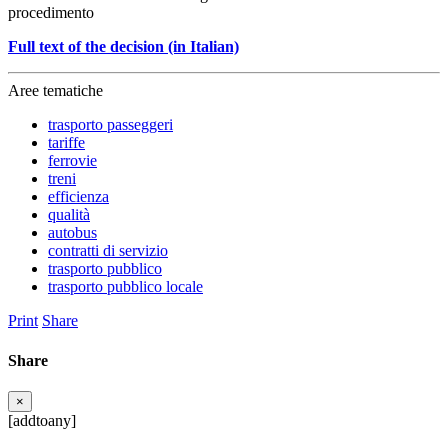
procedimento
Full text of the decision (in Italian)
Aree tematiche
trasporto passeggeri
tariffe
ferrovie
treni
efficienza
qualità
autobus
contratti di servizio
trasporto pubblico
trasporto pubblico locale
Print
Share
Share
×
[addtoany]