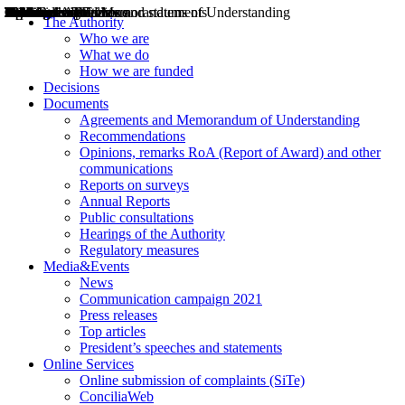
Decisions
Opinions
Public consultations
Hearings
Recommendations
Agreements and Memorandums of Understanding
Relazioni annuali
Misure di regolazione
News
Press Releases
Bollettini ART
Convegni ART
President’s interviews
Top articles
President’s speeches and statements
2004
2005
2010
2013
2014
2015
2016
2017
2018
2019
202
2020
2021
2022
2023
2024
2025
2026
Aereo
Marittimo
Terrestre
The Authority
Who we are
What we do
How we are funded
Decisions
Documents
Agreements and Memorandum of Understanding
Recommendations
Opinions, remarks RoA (Report of Award) and other
communications
Reports on surveys
Annual Reports
Public consultations
Hearings of the Authority
Regulatory measures
Media&Events
News
Communication campaign 2021
Press releases
Top articles
President’s speeches and statements
Online Services
Online submission of complaints (SiTe)
ConciliaWeb