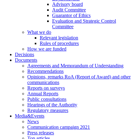
Advisory board
Audit Committee
Guarantor of Ethics
Evaluation and Strategic Control
Committee
What we do
Relevant legislation
Rules of procedures
How we are funded
Decisions
Documents
Agreements and Memorandum of Understanding
Recommendations
Opinions, remarks RoA (Report of Award) and other
communications
Reports on surveys
Annual Reports
Public consultations
Hearings of the Authority
Regulatory measures
Media&Events
News
Communication campaign 2021
Press releases
Top articles