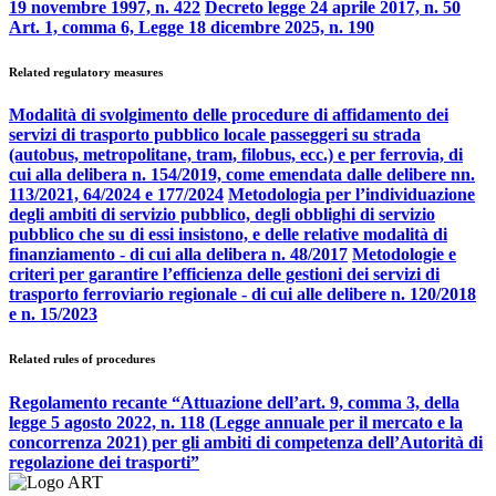
19 novembre 1997, n. 422
Decreto legge 24 aprile 2017, n. 50
Art. 1, comma 6, Legge 18 dicembre 2025, n. 190
Related regulatory measures
Modalità di svolgimento delle procedure di affidamento dei
servizi di trasporto pubblico locale passeggeri su strada
(autobus, metropolitane, tram, filobus, ecc.) e per ferrovia, di
cui alla delibera n. 154/2019, come emendata dalle delibere nn.
113/2021, 64/2024 e 177/2024
Metodologia per l’individuazione
degli ambiti di servizio pubblico, degli obblighi di servizio
pubblico che su di essi insistono, e delle relative modalità di
finanziamento - di cui alla delibera n. 48/2017
Metodologie e
criteri per garantire l’efficienza delle gestioni dei servizi di
trasporto ferroviario regionale - di cui alle delibere n. 120/2018
e n. 15/2023
Related rules of procedures
Regolamento recante “Attuazione dell’art. 9, comma 3, della
legge 5 agosto 2022, n. 118 (Legge annuale per il mercato e la
concorrenza 2021) per gli ambiti di competenza dell’Autorità di
regolazione dei trasporti”