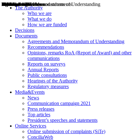
Decisions
Opinions
Public consultations
Hearings
Recommendations
Agreements and Memorandums of Understanding
Relazioni annuali
Misure di regolazione
News
Press Releases
Bollettini ART
Convegni ART
President’s interviews
Top articles
President’s speeches and statements
2004
2005
2010
2013
2014
2015
2016
2017
2018
2019
202
2020
2021
2022
2023
2024
2025
2026
Aereo
Marittimo
Terrestre
The Authority
Who we are
What we do
How we are funded
Decisions
Documents
Agreements and Memorandum of Understanding
Recommendations
Opinions, remarks RoA (Report of Award) and other
communications
Reports on surveys
Annual Reports
Public consultations
Hearings of the Authority
Regulatory measures
Media&Events
News
Communication campaign 2021
Press releases
Top articles
President’s speeches and statements
Online Services
Online submission of complaints (SiTe)
ConciliaWeb