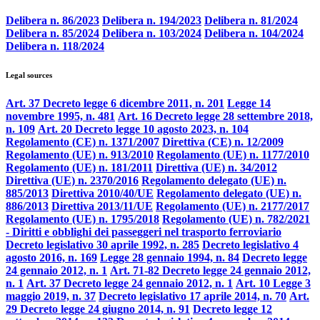
Delibera n. 86/2023
Delibera n. 194/2023
Delibera n. 81/2024
Delibera n. 85/2024
Delibera n. 103/2024
Delibera n. 104/2024
Delibera n. 118/2024
Legal sources
Art. 37 Decreto legge 6 dicembre 2011, n. 201
Legge 14
novembre 1995, n. 481
Art. 16 Decreto legge 28 settembre 2018,
n. 109
Art. 20 Decreto legge 10 agosto 2023, n. 104
Regolamento (CE) n. 1371/2007
Direttiva (CE) n. 12/2009
Regolamento (UE) n. 913/2010
Regolamento (UE) n. 1177/2010
Regolamento (UE) n. 181/2011
Direttiva (UE) n. 34/2012
Direttiva (UE) n. 2370/2016
Regolamento delegato (UE) n.
885/2013
Direttiva 2010/40/UE
Regolamento delegato (UE) n.
886/2013
Direttiva 2013/11/UE
Regolamento (UE) n. 2177/2017
Regolamento (UE) n. 1795/2018
Regolamento (UE) n. 782/2021
- Diritti e obblighi dei passeggeri nel trasporto ferroviario
Decreto legislativo 30 aprile 1992, n. 285
Decreto legislativo 4
agosto 2016, n. 169
Legge 28 gennaio 1994, n. 84
Decreto legge
24 gennaio 2012, n. 1
Art. 71-82 Decreto legge 24 gennaio 2012,
n. 1
Art. 37 Decreto legge 24 gennaio 2012, n. 1
Art. 10 Legge 3
maggio 2019, n. 37
Decreto legislativo 17 aprile 2014, n. 70
Art.
29 Decreto legge 24 giugno 2014, n. 91
Decreto legge 12