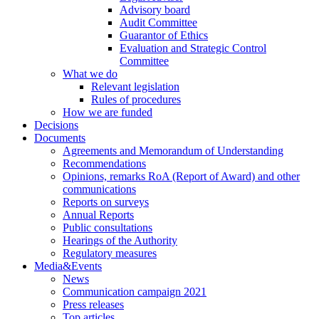
Advisory board
Audit Committee
Guarantor of Ethics
Evaluation and Strategic Control
Committee
What we do
Relevant legislation
Rules of procedures
How we are funded
Decisions
Documents
Agreements and Memorandum of Understanding
Recommendations
Opinions, remarks RoA (Report of Award) and other
communications
Reports on surveys
Annual Reports
Public consultations
Hearings of the Authority
Regulatory measures
Media&Events
News
Communication campaign 2021
Press releases
Top articles