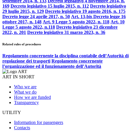
settembre 2014, n. 133
Decreto legislativo 4 novembre 2014, n.
169
Decreto legislativo 15 luglio 2015, n. 112
Decreto legislativo
29 luglio 2015, n. 129
Decreto legislativo 19 agosto 2016, n. 175
Decreto legge 24 aprile 2017, n. 50
Art. 13-bis Decreto legge 16
ottobre 2017, n. 148
Art. 9 Legge 5 agosto 2022, n. 118
Art. 10
Legge 5 agosto 2022, n.118
Decreto legislativo 23 dicembre
2022, n. 201
Decreto legislativo 31 marzo 2023, n. 36
Related rules of procedures
Regolamento concernente la disciplina contabile dell’Autorità di
regolazione dei trasporti
Regolamento concernente
l’organizzazione ed il funzionamento dell’Autorità
ART IN SHORT
Who we are
What we do
How we are funded
Transparency
UTILITY
Information for passengers
Contacts