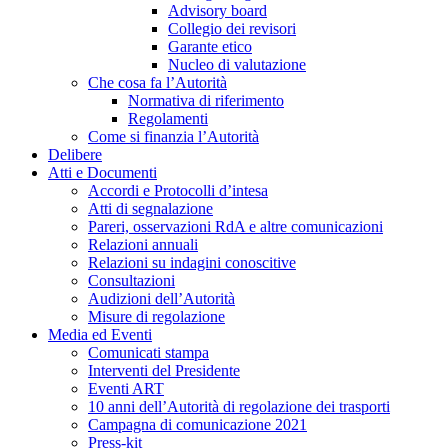
Advisory board
Collegio dei revisori
Garante etico
Nucleo di valutazione
Che cosa fa l’Autorità
Normativa di riferimento
Regolamenti
Come si finanzia l’Autorità
Delibere
Atti e Documenti
Accordi e Protocolli d’intesa
Atti di segnalazione
Pareri, osservazioni RdA e altre comunicazioni
Relazioni annuali
Relazioni su indagini conoscitive
Consultazioni
Audizioni dell’Autorità
Misure di regolazione
Media ed Eventi
Comunicati stampa
Interventi del Presidente
Eventi ART
10 anni dell’Autorità di regolazione dei trasporti
Campagna di comunicazione 2021
Press-kit