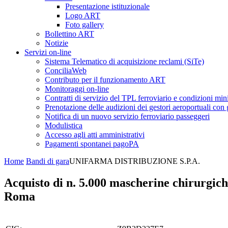
Presentazione istituzionale
Logo ART
Foto gallery
Bollettino ART
Notizie
Servizi on-line
Sistema Telematico di acquisizione reclami (SiTe)
ConciliaWeb
Contributo per il funzionamento ART
Monitoraggi on-line
Contratti di servizio del TPL ferroviario e condizioni min
Prenotazione delle audizioni dei gestori aeroportuali con g
Notifica di un nuovo servizio ferroviario passeggeri
Modulistica
Accesso agli atti amministrativi
Pagamenti spontanei pagoPA
Home
Bandi di gara
UNIFARMA DISTRIBUZIONE S.P.A.
Acquisto di n. 5.000 mascherine chirurgiche 
Roma