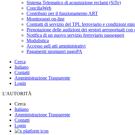
Sistema Telematico di acquisizione reclami (SiTe)
ConciliaWeb
Contributo per il funzionamento ART
Monitoraggi on-line
Contratti di servizio del TPL ferroviario e condizioni min
Prenotazione delle audizioni dei gestori aeroportuali con g
Notifica di un nuovo servizio ferroviario passeggeri
Modulistica
Accesso agli atti amministrativi
Pagamenti spontanei pagoPA
Cerca
Italiano
Contatti
Amministrazione Trasparente
Login
L'AUTORITÀ
Cerca
Italiano
Amministrazione Trasparente
Contatti
Login