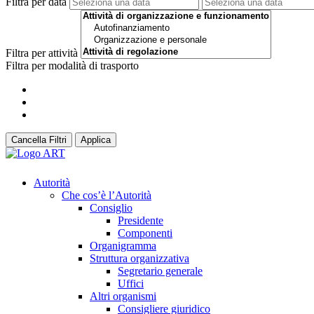
Filtra per data
Filtra per attività
Filtra per modalità di trasporto
Cancella Filtri
Applica
Autorità
Che cos’è l’Autorità
Consiglio
Presidente
Componenti
Organigramma
Struttura organizzativa
Segretario generale
Uffici
Altri organismi
Consigliere giuridico