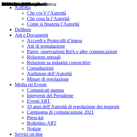
Delibere
Pareri
Consultazioni
Audizioni
Atti di Segnalazione
Accordi e Protocolli d'Intesa
Relazioni annuali
Misure di regolazione
Notizie
Comunicati Stampa
Bollettini ART
Convegni ART
Interviste del Presidente
Articoli in primo piano
Interventi del Presidente
2004
2005
2010
2013
2014
2015
2016
2017
2018
2019
202
2020
2021
2022
2023
2024
2025
2026
Aereo
Marittimo
Terrestre
Autorità
Che cos’è l’Autorità
Che cosa fa l’Autorità
Come si finanzia l’Autorità
Delibere
Atti e Documenti
Accordi e Protocolli d’intesa
Atti di segnalazione
Pareri, osservazioni RdA e altre comunicazioni
Relazioni annuali
Relazioni su indagini conoscitive
Consultazioni
Audizioni dell’Autorità
Misure di regolazione
Media ed Eventi
Comunicati stampa
Interventi del Presidente
Eventi ART
10 anni dell’Autorità di regolazione dei trasporti
Campagna di comunicazione 2021
Press-kit
Bollettino ART
Notizie
Servizi on-line