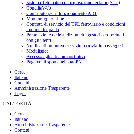
Sistema Telematico di acquisizione reclami (SiTe)
ConciliaWeb
Contributo per il funzionamento ART
Monitoraggi on-line
Contratti di servizio del TPL ferroviario e condizioni
minime di qualità
Prenotazione delle audizioni dei gestori aeroportuali
con gli utenti
Notifica di un nuovo servizio ferroviario passeggeri
Modulistica
Accesso agli atti amministrativi
Pagamenti spontanei pagoPA
Cerca
Italiano
Contatti
Amministrazione Trasparente
Login
L'AUTORITÀ
Cerca
Italiano
Amministrazione Trasparente
Contatti