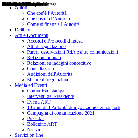
Delibere
Pareri
Consultazioni
Audizioni
Atti di Segnalazione
Accordi e Protocolli d'Intesa
Relazioni annuali
Misure di regolazione
Notizie
Comunicati Stampa
Bollettini ART
Convegni ART
Interviste del Presidente
Articoli in primo piano
Interventi del Presidente
2004
2005
2010
2013
2014
2015
2016
2017
2018
2019
202
2020
2021
2022
2023
2024
2025
2026
Aereo
Marittimo
Terrestre
Autorità
Che cos’è l’Autorità
Che cosa fa l’Autorità
Come si finanzia l’Autorità
Delibere
Atti e Documenti
Accordi e Protocolli d’intesa
Atti di segnalazione
Pareri, osservazioni RdA e altre comunicazioni
Relazioni annuali
Relazioni su indagini conoscitive
Consultazioni
Audizioni dell’Autorità
Misure di regolazione
Media ed Eventi
Comunicati stampa
Interventi del Presidente
Eventi ART
10 anni dell’Autorità di regolazione dei trasporti
Campagna di comunicazione 2021
Press-kit
Bollettino ART
Notizie
Servizi on-line