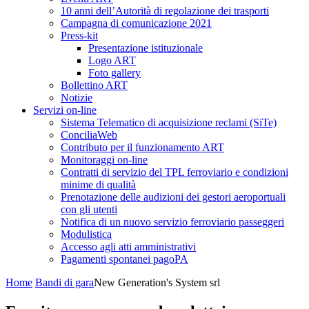
10 anni dell’Autorità di regolazione dei trasporti
Campagna di comunicazione 2021
Press-kit
Presentazione istituzionale
Logo ART
Foto gallery
Bollettino ART
Notizie
Servizi on-line
Sistema Telematico di acquisizione reclami (SiTe)
ConciliaWeb
Contributo per il funzionamento ART
Monitoraggi on-line
Contratti di servizio del TPL ferroviario e condizioni
minime di qualità
Prenotazione delle audizioni dei gestori aeroportuali
con gli utenti
Notifica di un nuovo servizio ferroviario passeggeri
Modulistica
Accesso agli atti amministrativi
Pagamenti spontanei pagoPA
Home
Bandi di gara
New Generation's System srl