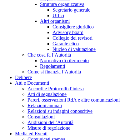
Struttura organizzativa
Segretario generale
Uffici
Altri organismi
Consigliere giuridico
Advisory board
Collegio dei revisori
Garante etico
Nucleo di valutazione
Che cosa fa l’Autorità
Normativa di riferimento
Regolamenti
Come si finanzia l’Autorità
Delibere
Atti e Documenti
Accordi e Protocolli d’intesa
Atti di segnalazione
Pareri, osservazioni RdA e altre comunicazioni
Relazioni annuali
Relazioni su indagini conoscitive
Consultazioni
Audizioni dell’Autorità
Misure di regolazione
Media ed Eventi
Comunicati stampa