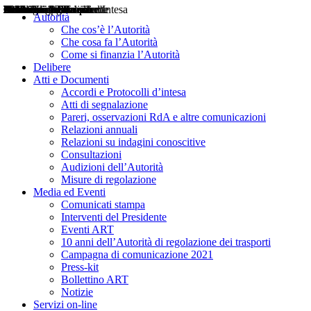
Delibere
Pareri
Consultazioni
Audizioni
Atti di Segnalazione
Accordi e Protocolli d'Intesa
Relazioni annuali
Misure di regolazione
Notizie
Comunicati Stampa
Bollettini ART
Convegni ART
Interviste del Presidente
Articoli in primo piano
Interventi del Presidente
2004
2005
2010
2013
2014
2015
2016
2017
2018
2019
202
2020
2021
2022
2023
2024
2025
2026
Aereo
Marittimo
Terrestre
Autorità
Che cos’è l’Autorità
Che cosa fa l’Autorità
Come si finanzia l’Autorità
Delibere
Atti e Documenti
Accordi e Protocolli d’intesa
Atti di segnalazione
Pareri, osservazioni RdA e altre comunicazioni
Relazioni annuali
Relazioni su indagini conoscitive
Consultazioni
Audizioni dell’Autorità
Misure di regolazione
Media ed Eventi
Comunicati stampa
Interventi del Presidente
Eventi ART
10 anni dell’Autorità di regolazione dei trasporti
Campagna di comunicazione 2021
Press-kit
Bollettino ART
Notizie
Servizi on-line