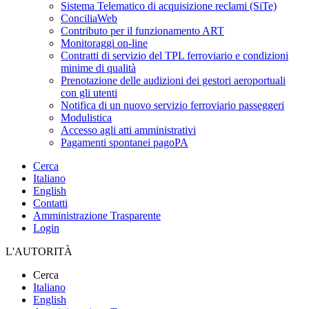
Sistema Telematico di acquisizione reclami (SiTe)
ConciliaWeb
Contributo per il funzionamento ART
Monitoraggi on-line
Contratti di servizio del TPL ferroviario e condizioni
minime di qualità
Prenotazione delle audizioni dei gestori aeroportuali
con gli utenti
Notifica di un nuovo servizio ferroviario passeggeri
Modulistica
Accesso agli atti amministrativi
Pagamenti spontanei pagoPA
Cerca
Italiano
English
Contatti
Amministrazione Trasparente
Login
L'AUTORITÀ
Cerca
Italiano
English