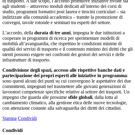
di trasporto. A tale scopo, l’accordo promuove iniziative rivolte sia
agli studenti – attraverso moduli dedicati all’interno dei corsi di
studio, programmi formativi post laurea e tirocini curriculari – sia
indirizzate alla comunità accademica – tramite la promozione di
convegni, tavole rotonde e seminari tra esperti del settore.
L’accordo, della
durata di tre anni
, impegna le due istituzioni a
cooperare in programmi di ricerca per sperimentare modelli di
mobilità all’avanguardia, che rispettino le condizioni minime di
qualità dei servizi di trasporto e il contenuto minimo dei diritti che gli
utenti possono esigere nei confronti dei gestori dei servizi e delle
infrastrutture di trasporto.
Condivisione degli spazi, accesso alle rispettive banche dati e
partecipazione dei propri esperti alle iniziative in programma
:
sono questi alcuni dei punti su cui convergono le aspettative dei due
committenti, impegnati nel trasmettere alle giovani generazioni di
lavoratori competenze specifiche relative al settore dei trasporti. Un
impegno che guarda alle prossime
sfide globali
, dalla lotta al
cambiamento climatico, alla gestione etica delle nuove tecnologie,
con attenzione costante alla salvaguardia dei diritti dei cittadini.
Stampa
Condividi
Condividi