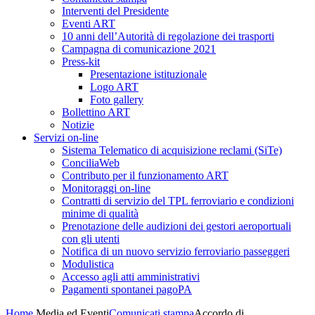
Interventi del Presidente
Eventi ART
10 anni dell’Autorità di regolazione dei trasporti
Campagna di comunicazione 2021
Press-kit
Presentazione istituzionale
Logo ART
Foto gallery
Bollettino ART
Notizie
Servizi on-line
Sistema Telematico di acquisizione reclami (SiTe)
ConciliaWeb
Contributo per il funzionamento ART
Monitoraggi on-line
Contratti di servizio del TPL ferroviario e condizioni
minime di qualità
Prenotazione delle audizioni dei gestori aeroportuali
con gli utenti
Notifica di un nuovo servizio ferroviario passeggeri
Modulistica
Accesso agli atti amministrativi
Pagamenti spontanei pagoPA
Home
Media ed Eventi
Comunicati stampa
Accordo di