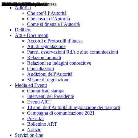
Delibere
Pareri
Consultazioni
Audizioni
Atti di Segnalazione
Accordi e Protocolli d'Intesa
Relazioni annuali
Misure di regolazione
Notizie
Comunicati Stampa
Bollettini ART
Convegni ART
Interviste del Presidente
Articoli in primo piano
Interventi del Presidente
2004
2005
2010
2013
2014
2015
2016
2017
2018
2019
202
2020
2021
2022
2023
2024
2025
2026
Aereo
Marittimo
Terrestre
Autorità
Che cos’è l’Autorità
Che cosa fa l’Autorità
Come si finanzia l’Autorità
Delibere
Atti e Documenti
Accordi e Protocolli d’intesa
Atti di segnalazione
Pareri, osservazioni RdA e altre comunicazioni
Relazioni annuali
Relazioni su indagini conoscitive
Consultazioni
Audizioni dell’Autorità
Misure di regolazione
Media ed Eventi
Comunicati stampa
Interventi del Presidente
Eventi ART
10 anni dell’Autorità di regolazione dei trasporti
Campagna di comunicazione 2021
Press-kit
Bollettino ART
Notizie
Servizi on-line