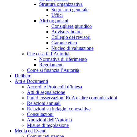
Struttura organizzativa
Segretario generale
Uffici
Altri organismi
Consigliere giuridico
Advisory board
Collegio dei revisori
Garante etico
Nucleo di valutazione
Che cosa fa l’Autorità
Normativa di riferimento
Regolamenti
Come si finanzia l’Autorità
Delibere
Atti e Documenti
Accordi e Protocolli d’intesa
Atti di segnalazione
Pareri, osservazioni RdA e altre comunicazioni
Relazioni annuali
Relazioni su indagini conoscitive
Consultazioni
Audizioni dell’Autorità
Misure di regolazione
Media ed Eventi
Comunicati stampa