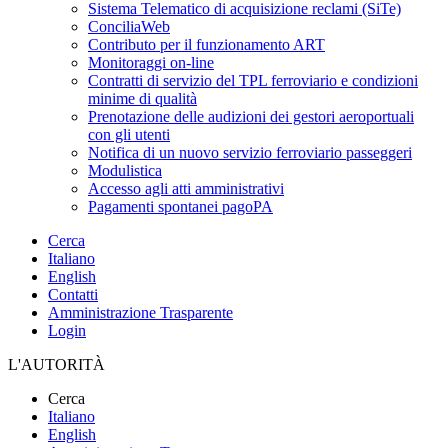
Sistema Telematico di acquisizione reclami (SiTe)
ConciliaWeb
Contributo per il funzionamento ART
Monitoraggi on-line
Contratti di servizio del TPL ferroviario e condizioni
minime di qualità
Prenotazione delle audizioni dei gestori aeroportuali
con gli utenti
Notifica di un nuovo servizio ferroviario passeggeri
Modulistica
Accesso agli atti amministrativi
Pagamenti spontanei pagoPA
Cerca
Italiano
English
Contatti
Amministrazione Trasparente
Login
L'AUTORITÀ
Cerca
Italiano
English