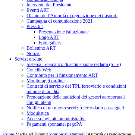
Interventi del Presidente
Eventi ART
10 anni dell’Autorità di regolazione dei trasporti
Campagna di comunicazione 2021
Press-kit
Presentazione istituzionale
Logo ART
Foto gallery
Bollettino ART
Notizie
Servizi on-line
Sistema Telematico di acquisizione reclami (SiTe)
ConciliaWeb
Contributo per il funzionamento ART
Monitoraggi on-line
Contratti di servizio del TPL ferroviario e condizioni
minime di qualità
Prenotazione delle audizioni dei gestori aeroportuali
con gli utenti
Notifica di un nuovo servizio ferroviario passeggeri
Modulistica
Accesso agli atti amministrativi
Pagamenti spontanei pagoPA
Home
Media ed Eventi
Comunicati stampa
L’Autorità di regolazione