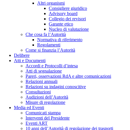
Altri organismi
Consigliere giuridico
Advisory board
Collegio dei revisori
Garante etico
Nucleo di valutazione
Che cosa fa l’Autorità
Normativa di riferimento
Regolamenti
Come si finanzia l’Autorità
Delibere
Atti e Documenti
Accordi e Protocolli d’intesa
Atti di segnalazione
Pareri, osservazioni RdA e altre comunicazioni
Relazioni annuali
Relazioni su indagini conoscitive
Consultazioni
Audizioni dell’Autorità
Misure di regolazione
Media ed Eventi
Comunicati stampa
Interventi del Presidente
Eventi ART
10 anni dell’Autorità di regolazione dei trasporti