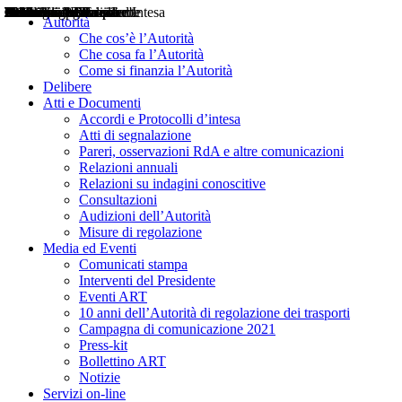
Delibere
Pareri
Consultazioni
Audizioni
Atti di Segnalazione
Accordi e Protocolli d'Intesa
Relazioni annuali
Misure di regolazione
Notizie
Comunicati Stampa
Bollettini ART
Convegni ART
Interviste del Presidente
Articoli in primo piano
Interventi del Presidente
2004
2005
2010
2013
2014
2015
2016
2017
2018
2019
202
2020
2021
2022
2023
2024
2025
2026
Aereo
Marittimo
Terrestre
Autorità
Che cos’è l’Autorità
Che cosa fa l’Autorità
Come si finanzia l’Autorità
Delibere
Atti e Documenti
Accordi e Protocolli d’intesa
Atti di segnalazione
Pareri, osservazioni RdA e altre comunicazioni
Relazioni annuali
Relazioni su indagini conoscitive
Consultazioni
Audizioni dell’Autorità
Misure di regolazione
Media ed Eventi
Comunicati stampa
Interventi del Presidente
Eventi ART
10 anni dell’Autorità di regolazione dei trasporti
Campagna di comunicazione 2021
Press-kit
Bollettino ART
Notizie
Servizi on-line