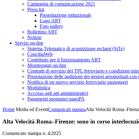
Campagna di comunicazione 2021
Press-kit
Presentazione istituzionale
Logo ART
Foto gallery
Bollettino ART
Notizie
Servizi on-line
Sistema Telematico di acquisizione reclami (SiTe)
ConciliaWeb
Contributo per il funzionamento ART
Monitoraggi on-line
Contratti di servizio del TPL ferroviario e condizioni min
Prenotazione delle audizioni dei gestori aeroportuali con g
Notifica di un nuovo servizio ferroviario passeggeri
Modulistica
Accesso agli atti amministrativi
Pagamenti spontanei pagoPA
Home
Media ed Eventi
Comunicati stampa
Alta Velocità Roma–Firenze:
Alta Velocità Roma–Firenze: sono in corso interlocuzi
Comunicato stampa n. 4/2025