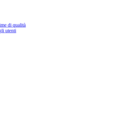
ime di qualità
li utenti