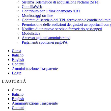
Sistema Telematico di acquisizione reclami (SiTe)
ConciliaWeb
Contributo per il funzionamento ART
Monitoraggi on-line
Contratti di servizio del TPL ferroviario e condizioni min
Prenotazione delle audizioni dei gestori aeroportuali con g
Notifica di un nuovo servizio ferroviario passeggeri
Modulistica
Accesso agli atti amministrativi
Pagamenti spontanei pagoPA
Cerca
Italiano
English
Contatti
Amministrazione Trasparente
Login
L'AUTORITÀ
Cerca
Italiano
English
Amministrazione Trasparente
Contatti