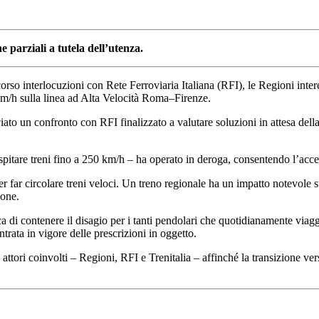
parziali a tutela dell’utenza.
orso interlocuzioni con Rete Ferroviaria Italiana (RFI), le Regioni interess
 km/h sulla linea ad Alta Velocità Roma–Firenze.
ato un confronto con RFI finalizzato a valutare soluzioni in attesa della p
pitare treni fino a 250 km/h – ha operato in deroga, consentendo l’acce
r far circolare treni veloci. Un treno regionale ha un impatto notevole su
ione.
ica di contenere il disagio per i tanti pendolari che quotidianamente viag
trata in vigore delle prescrizioni in oggetto.
attori coinvolti – Regioni, RFI e Trenitalia – affinché la transizione ve