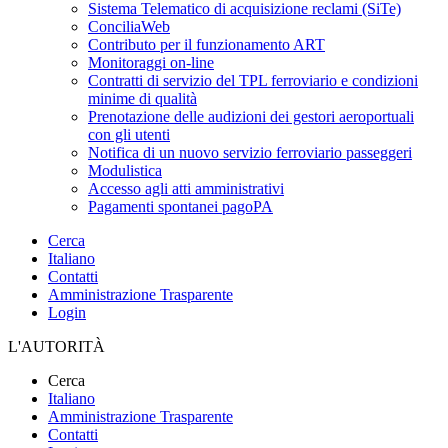
Sistema Telematico di acquisizione reclami (SiTe)
ConciliaWeb
Contributo per il funzionamento ART
Monitoraggi on-line
Contratti di servizio del TPL ferroviario e condizioni
minime di qualità
Prenotazione delle audizioni dei gestori aeroportuali
con gli utenti
Notifica di un nuovo servizio ferroviario passeggeri
Modulistica
Accesso agli atti amministrativi
Pagamenti spontanei pagoPA
Cerca
Italiano
Contatti
Amministrazione Trasparente
Login
L'AUTORITÀ
Cerca
Italiano
Amministrazione Trasparente
Contatti