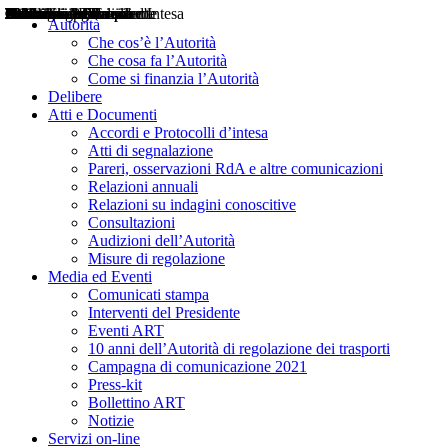
Delibere
Pareri
Consultazioni
Audizioni
Atti di Segnalazione
Accordi e Protocolli d'Intesa
Relazioni annuali
Misure di regolazione
Notizie
Comunicati Stampa
Bollettini ART
Convegni ART
Interviste del Presidente
Articoli in primo piano
Interventi del Presidente
2004
2005
2010
2013
2014
2015
2016
2017
2018
2019
202
2020
2021
2022
2023
2024
2025
2026
Aereo
Marittimo
Terrestre
Autorità
Che cos’è l’Autorità
Che cosa fa l’Autorità
Come si finanzia l’Autorità
Delibere
Atti e Documenti
Accordi e Protocolli d’intesa
Atti di segnalazione
Pareri, osservazioni RdA e altre comunicazioni
Relazioni annuali
Relazioni su indagini conoscitive
Consultazioni
Audizioni dell’Autorità
Misure di regolazione
Media ed Eventi
Comunicati stampa
Interventi del Presidente
Eventi ART
10 anni dell’Autorità di regolazione dei trasporti
Campagna di comunicazione 2021
Press-kit
Bollettino ART
Notizie
Servizi on-line