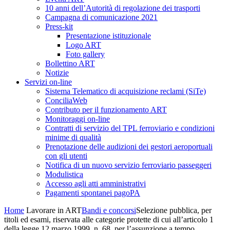
10 anni dell’Autorità di regolazione dei trasporti
Campagna di comunicazione 2021
Press-kit
Presentazione istituzionale
Logo ART
Foto gallery
Bollettino ART
Notizie
Servizi on-line
Sistema Telematico di acquisizione reclami (SiTe)
ConciliaWeb
Contributo per il funzionamento ART
Monitoraggi on-line
Contratti di servizio del TPL ferroviario e condizioni
minime di qualità
Prenotazione delle audizioni dei gestori aeroportuali
con gli utenti
Notifica di un nuovo servizio ferroviario passeggeri
Modulistica
Accesso agli atti amministrativi
Pagamenti spontanei pagoPA
Home
Lavorare in ART
Bandi e concorsi
Selezione pubblica, per
titoli ed esami, riservata alle categorie protette di cui all’articolo 1
della legge 12 marzo 1999, n. 68, per l’assunzione a tempo