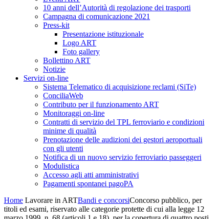
10 anni dell’Autorità di regolazione dei trasporti
Campagna di comunicazione 2021
Press-kit
Presentazione istituzionale
Logo ART
Foto gallery
Bollettino ART
Notizie
Servizi on-line
Sistema Telematico di acquisizione reclami (SiTe)
ConciliaWeb
Contributo per il funzionamento ART
Monitoraggi on-line
Contratti di servizio del TPL ferroviario e condizioni
minime di qualità
Prenotazione delle audizioni dei gestori aeroportuali
con gli utenti
Notifica di un nuovo servizio ferroviario passeggeri
Modulistica
Accesso agli atti amministrativi
Pagamenti spontanei pagoPA
Home
Lavorare in ART
Bandi e concorsi
Concorso pubblico, per
titoli ed esami, riservato alle categorie protette di cui alla legge 12
marzo 1999, n. 68 (articoli 1 e 18), per la copertura di quattro posti