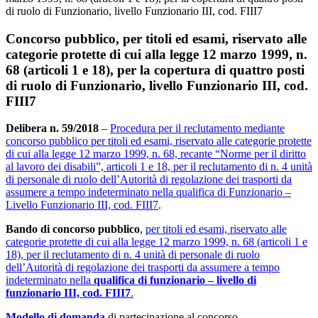
di ruolo di Funzionario, livello Funzionario III, cod. FIII7
Concorso pubblico, per titoli ed esami, riservato alle
categorie protette di cui alla legge 12 marzo 1999, n.
68 (articoli 1 e 18), per la copertura di quattro posti
di ruolo di Funzionario, livello Funzionario III, cod.
FIII7
Delibera n. 59/2018
–
Procedura per il reclutamento mediante
concorso pubblico per titoli ed esami, riservato alle categorie protette
di cui alla legge 12 marzo 1999, n. 68, recante “Norme per il diritto
al lavoro dei disabili”, articoli 1 e 18, per il reclutamento di n. 4 unità
di personale di ruolo dell’Autorità di regolazione dei trasporti da
assumere a tempo indeterminato nella qualifica di Funzionario –
Livello Funzionario III, cod. FIII7
.
Bando di concorso pubblico
,
per titoli ed esami, riservato alle
categorie protette di cui alla legge 12 marzo 1999, n. 68 (articoli 1 e
18), per il reclutamento di n. 4 unità di personale di ruolo
dell’Autorità di regolazione dei trasporti da assumere a tempo
indeterminato nella
qualifica di funzionario – livello di
funzionario III, cod. FIII7
.
Modello di domanda
di partecipazione al concorso