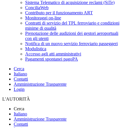
Sistema Telematico di acquisizione reclami (SiTe)
ConciliaWeb
Contributo per il funzionamento ART
Monitoraggi on-line
Contratti di servizio del TPL ferroviario e condizioni
minime di qualità
Prenotazione delle audizioni dei gestori aeroportuali
con gli utenti
Notifica di un nuovo servizio ferroviario passeggeri
Modulistica
Accesso agli atti amministrativi
Pagamenti spontanei pagoPA
Cerca
Italiano
Contatti
Amministrazione Trasparente
Login
L'AUTORITÀ
Cerca
Italiano
Amministrazione Trasparente
Contatti