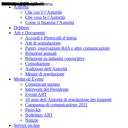
Delibere
Pareri
Consultazioni
Audizioni
Atti di Segnalazione
Accordi e Protocolli d'Intesa
Relazioni annuali
Misure di regolazione
Notizie
Comunicati Stampa
Bollettini ART
Convegni ART
Interviste del Presidente
Articoli in primo piano
Interventi del Presidente
2004
2005
2010
2013
2014
2015
2016
2017
2018
2019
202
2020
2021
2022
2023
2024
2025
2026
Aereo
Marittimo
Terrestre
Autorità
Che cos’è l’Autorità
Che cosa fa l’Autorità
Come si finanzia l’Autorità
Delibere
Atti e Documenti
Accordi e Protocolli d’intesa
Atti di segnalazione
Pareri, osservazioni RdA e altre comunicazioni
Relazioni annuali
Relazioni su indagini conoscitive
Consultazioni
Audizioni dell’Autorità
Misure di regolazione
Media ed Eventi
Comunicati stampa
Interventi del Presidente
Eventi ART
10 anni dell’Autorità di regolazione dei trasporti
Campagna di comunicazione 2021
Press-kit
Bollettino ART
Notizie
Servizi on-line