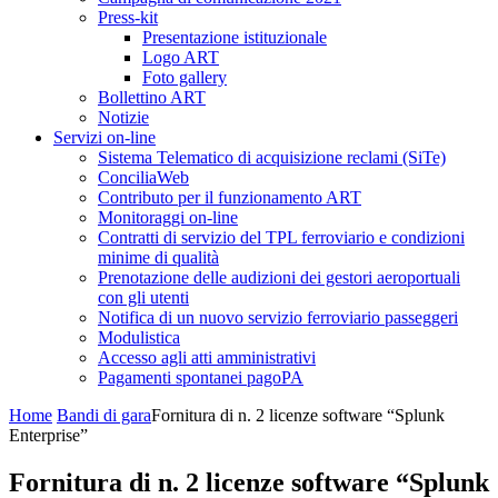
Press-kit
Presentazione istituzionale
Logo ART
Foto gallery
Bollettino ART
Notizie
Servizi on-line
Sistema Telematico di acquisizione reclami (SiTe)
ConciliaWeb
Contributo per il funzionamento ART
Monitoraggi on-line
Contratti di servizio del TPL ferroviario e condizioni
minime di qualità
Prenotazione delle audizioni dei gestori aeroportuali
con gli utenti
Notifica di un nuovo servizio ferroviario passeggeri
Modulistica
Accesso agli atti amministrativi
Pagamenti spontanei pagoPA
Home
Bandi di gara
Fornitura di n. 2 licenze software “Splunk
Enterprise”
Fornitura di n. 2 licenze software “Splunk