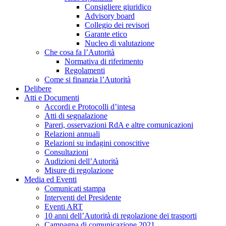
Consigliere giuridico
Advisory board
Collegio dei revisori
Garante etico
Nucleo di valutazione
Che cosa fa l’Autorità
Normativa di riferimento
Regolamenti
Come si finanzia l’Autorità
Delibere
Atti e Documenti
Accordi e Protocolli d’intesa
Atti di segnalazione
Pareri, osservazioni RdA e altre comunicazioni
Relazioni annuali
Relazioni su indagini conoscitive
Consultazioni
Audizioni dell’Autorità
Misure di regolazione
Media ed Eventi
Comunicati stampa
Interventi del Presidente
Eventi ART
10 anni dell’Autorità di regolazione dei trasporti
Campagna di comunicazione 2021