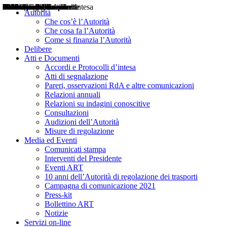
Delibere
Pareri
Consultazioni
Audizioni
Atti di Segnalazione
Accordi e Protocolli d'Intesa
Relazioni annuali
Misure di regolazione
Notizie
Comunicati Stampa
Bollettini ART
Convegni ART
Interviste del Presidente
Articoli in primo piano
Interventi del Presidente
2004
2005
2010
2013
2014
2015
2016
2017
2018
2019
202
2020
2021
2022
2023
2024
2025
2026
Aereo
Marittimo
Terrestre
Autorità
Che cos’è l’Autorità
Che cosa fa l’Autorità
Come si finanzia l’Autorità
Delibere
Atti e Documenti
Accordi e Protocolli d’intesa
Atti di segnalazione
Pareri, osservazioni RdA e altre comunicazioni
Relazioni annuali
Relazioni su indagini conoscitive
Consultazioni
Audizioni dell’Autorità
Misure di regolazione
Media ed Eventi
Comunicati stampa
Interventi del Presidente
Eventi ART
10 anni dell’Autorità di regolazione dei trasporti
Campagna di comunicazione 2021
Press-kit
Bollettino ART
Notizie
Servizi on-line