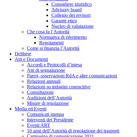
Consigliere giuridico
Advisory board
Collegio dei revisori
Garante etico
Nucleo di valutazione
Che cosa fa l’Autorità
Normativa di riferimento
Regolamenti
Come si finanzia l’Autorità
Delibere
Atti e Documenti
Accordi e Protocolli d’intesa
Atti di segnalazione
Pareri, osservazioni RdA e altre comunicazioni
Relazioni annuali
Relazioni su indagini conoscitive
Consultazioni
Audizioni dell’Autorità
Misure di regolazione
Media ed Eventi
Comunicati stampa
Interventi del Presidente
Eventi ART
10 anni dell’Autorità di regolazione dei trasporti
Campagna di comunicazione 2021