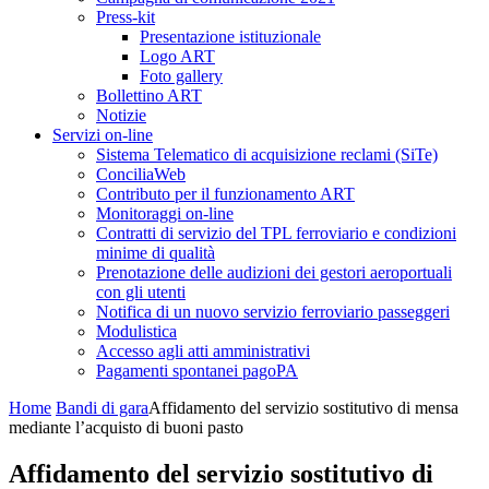
Press-kit
Presentazione istituzionale
Logo ART
Foto gallery
Bollettino ART
Notizie
Servizi on-line
Sistema Telematico di acquisizione reclami (SiTe)
ConciliaWeb
Contributo per il funzionamento ART
Monitoraggi on-line
Contratti di servizio del TPL ferroviario e condizioni
minime di qualità
Prenotazione delle audizioni dei gestori aeroportuali
con gli utenti
Notifica di un nuovo servizio ferroviario passeggeri
Modulistica
Accesso agli atti amministrativi
Pagamenti spontanei pagoPA
Home
Bandi di gara
Affidamento del servizio sostitutivo di mensa
mediante l’acquisto di buoni pasto
Affidamento del servizio sostitutivo di