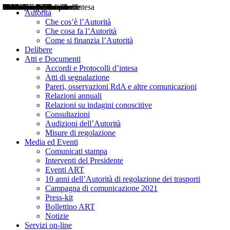
Delibere
Pareri
Consultazioni
Audizioni
Atti di Segnalazione
Accordi e Protocolli d'Intesa
Relazioni annuali
Misure di regolazione
Notizie
Comunicati Stampa
Bollettini ART
Convegni ART
Interviste del Presidente
Articoli in primo piano
Interventi del Presidente
2004
2005
2010
2013
2014
2015
2016
2017
2018
2019
202
2020
2021
2022
2023
2024
2025
2026
Aereo
Marittimo
Terrestre
Autorità
Che cos’è l’Autorità
Che cosa fa l’Autorità
Come si finanzia l’Autorità
Delibere
Atti e Documenti
Accordi e Protocolli d’intesa
Atti di segnalazione
Pareri, osservazioni RdA e altre comunicazioni
Relazioni annuali
Relazioni su indagini conoscitive
Consultazioni
Audizioni dell’Autorità
Misure di regolazione
Media ed Eventi
Comunicati stampa
Interventi del Presidente
Eventi ART
10 anni dell’Autorità di regolazione dei trasporti
Campagna di comunicazione 2021
Press-kit
Bollettino ART
Notizie
Servizi on-line