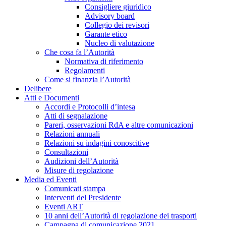
Consigliere giuridico
Advisory board
Collegio dei revisori
Garante etico
Nucleo di valutazione
Che cosa fa l’Autorità
Normativa di riferimento
Regolamenti
Come si finanzia l’Autorità
Delibere
Atti e Documenti
Accordi e Protocolli d’intesa
Atti di segnalazione
Pareri, osservazioni RdA e altre comunicazioni
Relazioni annuali
Relazioni su indagini conoscitive
Consultazioni
Audizioni dell’Autorità
Misure di regolazione
Media ed Eventi
Comunicati stampa
Interventi del Presidente
Eventi ART
10 anni dell’Autorità di regolazione dei trasporti
Campagna di comunicazione 2021