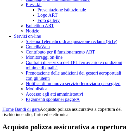
Press-kit
Presentazione istituzionale
Logo ART
Foto gallery
Bollettino ART
Notizie
Servizi on-line
Sistema Telematico di acquisizione reclami (SiTe)
ConciliaWeb
Contributo per il funzionamento ART
Monitoraggi on-line
Contratti di servizio del TPL ferroviario e condizioni
minime di qualità
Prenotazione delle audizioni dei gestori aeroportuali
con gli utenti
Notifica di un nuovo servizio ferroviario passeggeri
Modulistica
Accesso agli atti amministrativi
Pagamenti spontanei pagoPA
Home
Bandi di gara
Acquisto polizza assicurativa a copertura del
rischio incendio, furto ed elettronica.
Acquisto polizza assicurativa a copertura