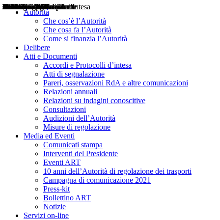
Delibere
Pareri
Consultazioni
Audizioni
Atti di Segnalazione
Accordi e Protocolli d'Intesa
Relazioni annuali
Misure di regolazione
Notizie
Comunicati Stampa
Bollettini ART
Convegni ART
Interviste del Presidente
Articoli in primo piano
Interventi del Presidente
2004
2005
2010
2013
2014
2015
2016
2017
2018
2019
202
2020
2021
2022
2023
2024
2025
2026
Aereo
Marittimo
Terrestre
Autorità
Che cos’è l’Autorità
Che cosa fa l’Autorità
Come si finanzia l’Autorità
Delibere
Atti e Documenti
Accordi e Protocolli d’intesa
Atti di segnalazione
Pareri, osservazioni RdA e altre comunicazioni
Relazioni annuali
Relazioni su indagini conoscitive
Consultazioni
Audizioni dell’Autorità
Misure di regolazione
Media ed Eventi
Comunicati stampa
Interventi del Presidente
Eventi ART
10 anni dell’Autorità di regolazione dei trasporti
Campagna di comunicazione 2021
Press-kit
Bollettino ART
Notizie
Servizi on-line