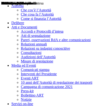
Delibere
Pareri
Consultazioni
Audizioni
Atti di Segnalazione
Accordi e Protocolli d'Intesa
Relazioni annuali
Misure di regolazione
Notizie
Comunicati Stampa
Bollettini ART
Convegni ART
Interviste del Presidente
Articoli in primo piano
Interventi del Presidente
2004
2005
2010
2013
2014
2015
2016
2017
2018
2019
202
2020
2021
2022
2023
2024
2025
2026
Aereo
Marittimo
Terrestre
Autorità
Che cos’è l’Autorità
Che cosa fa l’Autorità
Come si finanzia l’Autorità
Delibere
Atti e Documenti
Accordi e Protocolli d’intesa
Atti di segnalazione
Pareri, osservazioni RdA e altre comunicazioni
Relazioni annuali
Relazioni su indagini conoscitive
Consultazioni
Audizioni dell’Autorità
Misure di regolazione
Media ed Eventi
Comunicati stampa
Interventi del Presidente
Eventi ART
10 anni dell’Autorità di regolazione dei trasporti
Campagna di comunicazione 2021
Press-kit
Bollettino ART
Notizie
Servizi on-line