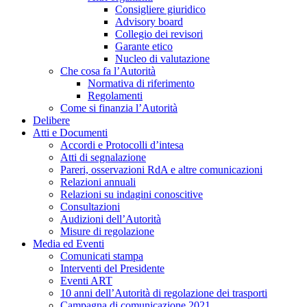
Consigliere giuridico
Advisory board
Collegio dei revisori
Garante etico
Nucleo di valutazione
Che cosa fa l’Autorità
Normativa di riferimento
Regolamenti
Come si finanzia l’Autorità
Delibere
Atti e Documenti
Accordi e Protocolli d’intesa
Atti di segnalazione
Pareri, osservazioni RdA e altre comunicazioni
Relazioni annuali
Relazioni su indagini conoscitive
Consultazioni
Audizioni dell’Autorità
Misure di regolazione
Media ed Eventi
Comunicati stampa
Interventi del Presidente
Eventi ART
10 anni dell’Autorità di regolazione dei trasporti
Campagna di comunicazione 2021