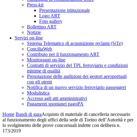
Press-kit
Presentazione istituzionale
Logo ART
Foto gallery
Bollettino ART
Notizie
Servizi on-line
Sistema Telematico di acquisizione reclami (SiTe)
ConciliaWeb
Contributo per il funzionamento ART
Monitoraggi on-line
Contratti di servizio del TPL ferroviario e condizioni
minime di qualità
Prenotazione delle audizioni dei gestori aeroportuali
con gli utenti
Notifica di un nuovo servizio ferroviario passeggeri
Modulistica
Accesso agli atti amministrativi
Pagamenti spontanei pagoPA
Home
Bandi di gara
Acquisto di materiale di cancelleria necessario
al funzionamento degli uffici della sede di Torino dell’Autorità e per
lo svolgimento delle prove concorsuali indette con delibera n.
173/2019