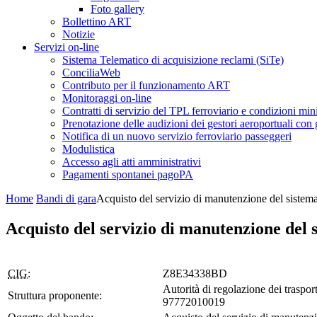
Foto gallery
Bollettino ART
Notizie
Servizi on-line
Sistema Telematico di acquisizione reclami (SiTe)
ConciliaWeb
Contributo per il funzionamento ART
Monitoraggi on-line
Contratti di servizio del TPL ferroviario e condizioni min
Prenotazione delle audizioni dei gestori aeroportuali con g
Notifica di un nuovo servizio ferroviario passeggeri
Modulistica
Accesso agli atti amministrativi
Pagamenti spontanei pagoPA
Home
Bandi di gara
Acquisto del servizio di manutenzione del sistem
Acquisto del servizio di manutenzione del 
CIG:
Z8E34338BD
Autorità di regolazione dei trasport
Struttura proponente:
97772010019