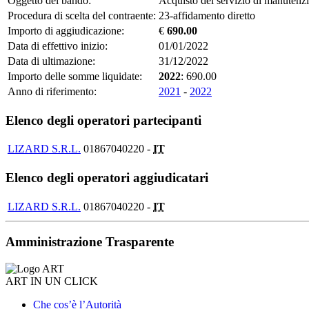
Oggetto del bando:
Acquisto del servizio di manutenz
Procedura di scelta del contraente:
23-affidamento diretto
Importo di aggiudicazione:
€
690.00
Data di effettivo inizio:
01/01/2022
Data di ultimazione:
31/12/2022
Importo delle somme liquidate:
2022
: 690.00
Anno di riferimento:
2021
-
2022
Elenco degli operatori partecipanti
LIZARD S.R.L.
01867040220 -
IT
Elenco degli operatori aggiudicatari
LIZARD S.R.L.
01867040220 -
IT
Amministrazione Trasparente
ART IN UN CLICK
Che cos’è l’Autorità