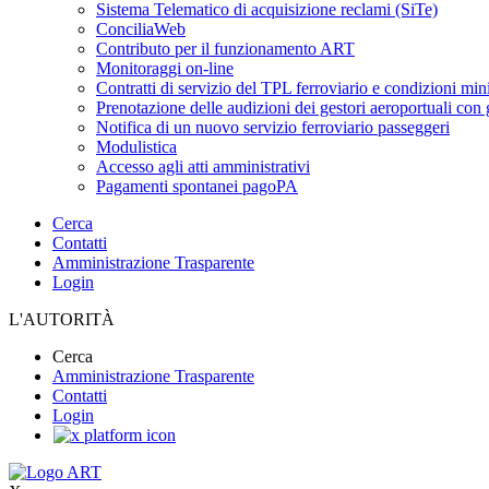
Sistema Telematico di acquisizione reclami (SiTe)
ConciliaWeb
Contributo per il funzionamento ART
Monitoraggi on-line
Contratti di servizio del TPL ferroviario e condizioni min
Prenotazione delle audizioni dei gestori aeroportuali con g
Notifica di un nuovo servizio ferroviario passeggeri
Modulistica
Accesso agli atti amministrativi
Pagamenti spontanei pagoPA
Cerca
Contatti
Amministrazione Trasparente
Login
L'AUTORITÀ
Cerca
Amministrazione Trasparente
Contatti
Login