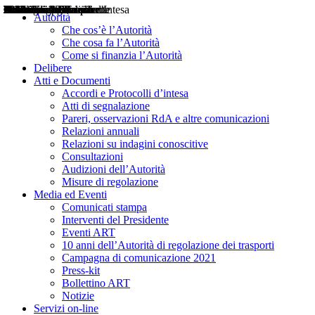
Delibere
Pareri
Consultazioni
Audizioni
Atti di Segnalazione
Accordi e Protocolli d'Intesa
Relazioni annuali
Misure di regolazione
Notizie
Comunicati Stampa
Bollettini ART
Convegni ART
Interviste del Presidente
Articoli in primo piano
Interventi del Presidente
2004
2005
2010
2013
2014
2015
2016
2017
2018
2019
202
2020
2021
2022
2023
2024
2025
2026
Aereo
Marittimo
Terrestre
Autorità
Che cos’è l’Autorità
Che cosa fa l’Autorità
Come si finanzia l’Autorità
Delibere
Atti e Documenti
Accordi e Protocolli d’intesa
Atti di segnalazione
Pareri, osservazioni RdA e altre comunicazioni
Relazioni annuali
Relazioni su indagini conoscitive
Consultazioni
Audizioni dell’Autorità
Misure di regolazione
Media ed Eventi
Comunicati stampa
Interventi del Presidente
Eventi ART
10 anni dell’Autorità di regolazione dei trasporti
Campagna di comunicazione 2021
Press-kit
Bollettino ART
Notizie
Servizi on-line