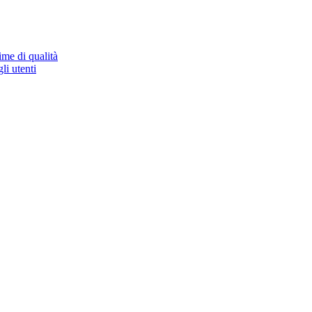
ime di qualità
li utenti