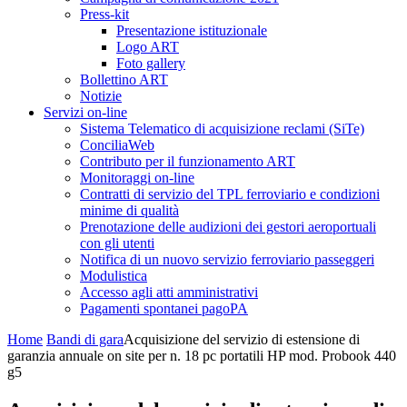
Press-kit
Presentazione istituzionale
Logo ART
Foto gallery
Bollettino ART
Notizie
Servizi on-line
Sistema Telematico di acquisizione reclami (SiTe)
ConciliaWeb
Contributo per il funzionamento ART
Monitoraggi on-line
Contratti di servizio del TPL ferroviario e condizioni
minime di qualità
Prenotazione delle audizioni dei gestori aeroportuali
con gli utenti
Notifica di un nuovo servizio ferroviario passeggeri
Modulistica
Accesso agli atti amministrativi
Pagamenti spontanei pagoPA
Home
Bandi di gara
Acquisizione del servizio di estensione di
garanzia annuale on site per n. 18 pc portatili HP mod. Probook 440
g5