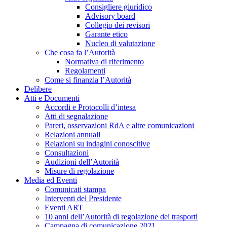
Consigliere giuridico
Advisory board
Collegio dei revisori
Garante etico
Nucleo di valutazione
Che cosa fa l’Autorità
Normativa di riferimento
Regolamenti
Come si finanzia l’Autorità
Delibere
Atti e Documenti
Accordi e Protocolli d’intesa
Atti di segnalazione
Pareri, osservazioni RdA e altre comunicazioni
Relazioni annuali
Relazioni su indagini conoscitive
Consultazioni
Audizioni dell’Autorità
Misure di regolazione
Media ed Eventi
Comunicati stampa
Interventi del Presidente
Eventi ART
10 anni dell’Autorità di regolazione dei trasporti
Campagna di comunicazione 2021