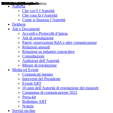
Delibere
Pareri
Consultazioni
Audizioni
Atti di Segnalazione
Accordi e Protocolli d'Intesa
Relazioni annuali
Misure di regolazione
Notizie
Comunicati Stampa
Bollettini ART
Convegni ART
Interviste del Presidente
Articoli in primo piano
Interventi del Presidente
2004
2005
2010
2013
2014
2015
2016
2017
2018
2019
202
2020
2021
2022
2023
2024
2025
2026
Aereo
Marittimo
Terrestre
Autorità
Che cos’è l’Autorità
Che cosa fa l’Autorità
Come si finanzia l’Autorità
Delibere
Atti e Documenti
Accordi e Protocolli d’intesa
Atti di segnalazione
Pareri, osservazioni RdA e altre comunicazioni
Relazioni annuali
Relazioni su indagini conoscitive
Consultazioni
Audizioni dell’Autorità
Misure di regolazione
Media ed Eventi
Comunicati stampa
Interventi del Presidente
Eventi ART
10 anni dell’Autorità di regolazione dei trasporti
Campagna di comunicazione 2021
Press-kit
Bollettino ART
Notizie
Servizi on-line