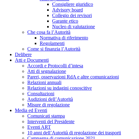
Consigliere giuridico
Advisory board
Collegio dei revisori
Garante etico
Nucleo di valutazione
Che cosa fa l’Autorità
Normativa di riferimento
Regolamenti
Come si finanzia l’Autorità
Delibere
Atti e Documenti
Accordi e Protocolli d’intesa
Atti di segnalazione
Pareri, osservazioni RdA e altre comunicazioni
Relazioni annuali
Relazioni su indagini conoscitive
Consultazioni
Audizioni dell’Autorità
Misure di regolazione
Media ed Eventi
Comunicati stampa
Interventi del Presidente
Eventi ART
10 anni dell’Autorità di regolazione dei trasporti
Campagna di comunicazione 2021