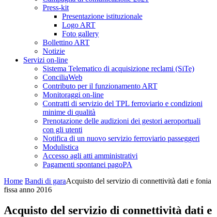
Press-kit
Presentazione istituzionale
Logo ART
Foto gallery
Bollettino ART
Notizie
Servizi on-line
Sistema Telematico di acquisizione reclami (SiTe)
ConciliaWeb
Contributo per il funzionamento ART
Monitoraggi on-line
Contratti di servizio del TPL ferroviario e condizioni
minime di qualità
Prenotazione delle audizioni dei gestori aeroportuali
con gli utenti
Notifica di un nuovo servizio ferroviario passeggeri
Modulistica
Accesso agli atti amministrativi
Pagamenti spontanei pagoPA
Home
Bandi di gara
Acquisto del servizio di connettività dati e fonia
fissa anno 2016
Acquisto del servizio di connettività dati e