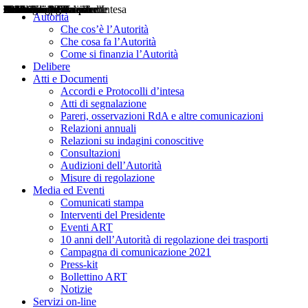
Delibere
Pareri
Consultazioni
Audizioni
Atti di Segnalazione
Accordi e Protocolli d'Intesa
Relazioni annuali
Misure di regolazione
Notizie
Comunicati Stampa
Bollettini ART
Convegni ART
Interviste del Presidente
Articoli in primo piano
Interventi del Presidente
2004
2005
2010
2013
2014
2015
2016
2017
2018
2019
202
2020
2021
2022
2023
2024
2025
2026
Aereo
Marittimo
Terrestre
Autorità
Che cos’è l’Autorità
Che cosa fa l’Autorità
Come si finanzia l’Autorità
Delibere
Atti e Documenti
Accordi e Protocolli d’intesa
Atti di segnalazione
Pareri, osservazioni RdA e altre comunicazioni
Relazioni annuali
Relazioni su indagini conoscitive
Consultazioni
Audizioni dell’Autorità
Misure di regolazione
Media ed Eventi
Comunicati stampa
Interventi del Presidente
Eventi ART
10 anni dell’Autorità di regolazione dei trasporti
Campagna di comunicazione 2021
Press-kit
Bollettino ART
Notizie
Servizi on-line