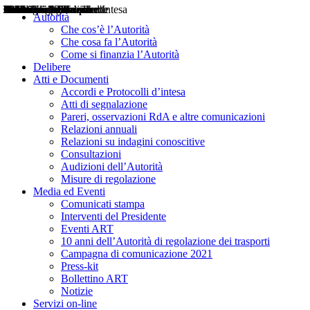
Delibere
Pareri
Consultazioni
Audizioni
Atti di Segnalazione
Accordi e Protocolli d'Intesa
Relazioni annuali
Misure di regolazione
Notizie
Comunicati Stampa
Bollettini ART
Convegni ART
Interviste del Presidente
Articoli in primo piano
Interventi del Presidente
2004
2005
2010
2013
2014
2015
2016
2017
2018
2019
202
2020
2021
2022
2023
2024
2025
2026
Aereo
Marittimo
Terrestre
Autorità
Che cos’è l’Autorità
Che cosa fa l’Autorità
Come si finanzia l’Autorità
Delibere
Atti e Documenti
Accordi e Protocolli d’intesa
Atti di segnalazione
Pareri, osservazioni RdA e altre comunicazioni
Relazioni annuali
Relazioni su indagini conoscitive
Consultazioni
Audizioni dell’Autorità
Misure di regolazione
Media ed Eventi
Comunicati stampa
Interventi del Presidente
Eventi ART
10 anni dell’Autorità di regolazione dei trasporti
Campagna di comunicazione 2021
Press-kit
Bollettino ART
Notizie
Servizi on-line