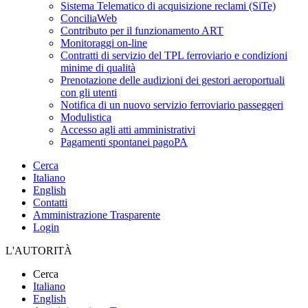
Sistema Telematico di acquisizione reclami (SiTe)
ConciliaWeb
Contributo per il funzionamento ART
Monitoraggi on-line
Contratti di servizio del TPL ferroviario e condizioni
minime di qualità
Prenotazione delle audizioni dei gestori aeroportuali
con gli utenti
Notifica di un nuovo servizio ferroviario passeggeri
Modulistica
Accesso agli atti amministrativi
Pagamenti spontanei pagoPA
Cerca
Italiano
English
Contatti
Amministrazione Trasparente
Login
L'AUTORITÀ
Cerca
Italiano
English