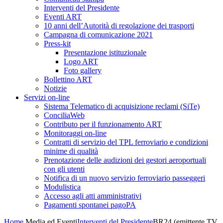
Interventi del Presidente
Eventi ART
10 anni dell’Autorità di regolazione dei trasporti
Campagna di comunicazione 2021
Press-kit
Presentazione istituzionale
Logo ART
Foto gallery
Bollettino ART
Notizie
Servizi on-line
Sistema Telematico di acquisizione reclami (SiTe)
ConciliaWeb
Contributo per il funzionamento ART
Monitoraggi on-line
Contratti di servizio del TPL ferroviario e condizioni
minime di qualità
Prenotazione delle audizioni dei gestori aeroportuali
con gli utenti
Notifica di un nuovo servizio ferroviario passeggeri
Modulistica
Accesso agli atti amministrativi
Pagamenti spontanei pagoPA
Home
Media ed Eventi
Interventi del Presidente
BR24 (emittente TV