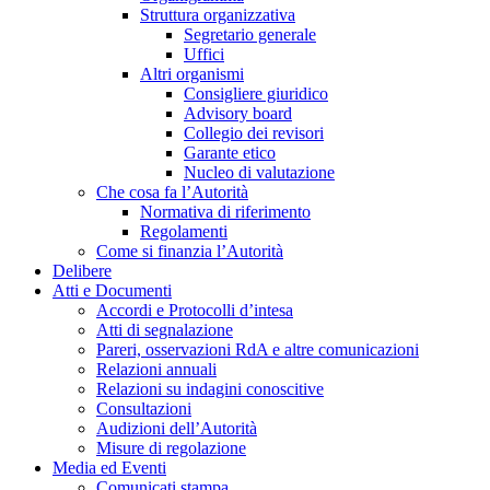
Struttura organizzativa
Segretario generale
Uffici
Altri organismi
Consigliere giuridico
Advisory board
Collegio dei revisori
Garante etico
Nucleo di valutazione
Che cosa fa l’Autorità
Normativa di riferimento
Regolamenti
Come si finanzia l’Autorità
Delibere
Atti e Documenti
Accordi e Protocolli d’intesa
Atti di segnalazione
Pareri, osservazioni RdA e altre comunicazioni
Relazioni annuali
Relazioni su indagini conoscitive
Consultazioni
Audizioni dell’Autorità
Misure di regolazione
Media ed Eventi
Comunicati stampa