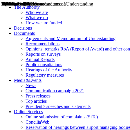
Decisions
Opinions
Public consultations
Hearings
Recommendations
Agreements and Memorandums of Understanding
Relazioni annuali
Misure di regolazione
News
Press Releases
Bollettini ART
Convegni ART
President’s interviews
Top articles
President’s speeches and statements
2004
2005
2010
2013
2014
2015
2016
2017
2018
2019
202
2020
2021
2022
2023
2024
2025
2026
Aereo
Marittimo
Terrestre
The Authority
Who we are
What we do
How we are funded
Decisions
Documents
Agreements and Memorandum of Understanding
Recommendations
Opinions, remarks RoA (Report of Award) and other co
Reports on surveys
Annual Reports
Public consultations
Hearings of the Authority
Regulatory measures
Media&Events
News
Communication campaign 2021
Press releases
Top articles
President’s speeches and statements
Online Services
Online submission of complaints (SiTe)
ConciliaWeb
Reservation of hearings between airport managing bodies