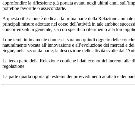
approfondire la riflessione già portata avanti negli ultimi anni, sull’im
potrebbe favorirle o assecondarle.
A questa riflessione è dedicata la prima parte della Relazione annuale d
principali misure adottate nel corso dell’attività in tale ambito; succes
concorrenziali in generale, sia con specifico riferimento alla loro appl
I due temi, intimamente connessi, saranno quindi oggetto delle conclusioni
naturalmente vocata all’innovazione e all’evoluzione dei mercati e dei ser
Segue, nella seconda parte, la descrizione delle attività svolte dall’
La terza parte della Relazione contiene i dati economici inerenti alle div
regolazione.
La parte quarta riporta gli estremi dei provvedimenti adottati e dei parer