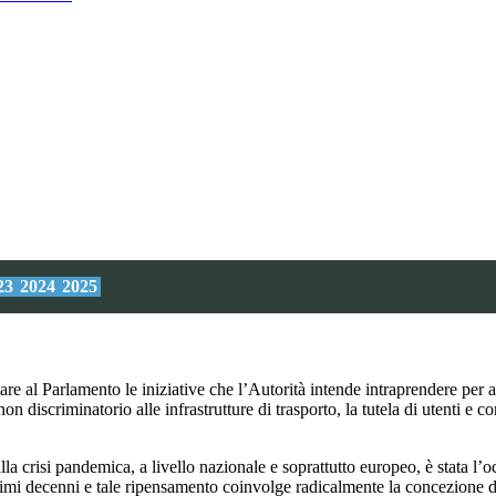
23
2024
2025
e al Parlamento le iniziative che l’Autorità intende intraprendere per as
 discriminatorio alle infrastrutture di trasporto, la tutela di utenti e con
la crisi pandemica, a livello nazionale e soprattutto europeo, è stata l’oc
imi decenni e tale ripensamento coinvolge radicalmente la concezione del