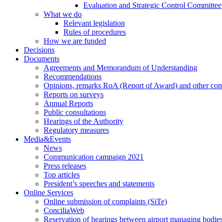
Evaluation and Strategic Control Committee
What we do
Relevant legislation
Rules of procedures
How we are funded
Decisions
Documents
Agreements and Memorandum of Understanding
Recommendations
Opinions, remarks RoA (Report of Award) and other co
Reports on surveys
Annual Reports
Public consultations
Hearings of the Authority
Regulatory measures
Media&Events
News
Communication campaign 2021
Press releases
Top articles
President’s speeches and statements
Online Services
Online submission of complaints (SiTe)
ConciliaWeb
Reservation of hearings between airport managing bodies