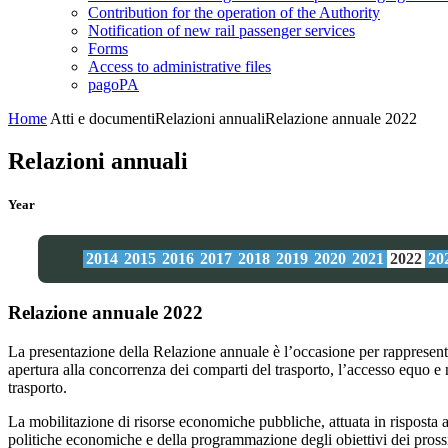
Contribution for the operation of the Authority
Notification of new rail passenger services
Forms
Access to administrative files
pagoPA
Home
Atti e documenti
Relazioni annuali
Relazione annuale 2022
Relazioni annuali
Year
2014
2015
2016
2017
2018
2019
2020
2021
2022
20
Relazione annuale 2022
La presentazione della Relazione annuale è l’occasione per rappresentar
apertura alla concorrenza dei comparti del trasporto, l’accesso equo e non
trasporto.
La mobilitazione di risorse economiche pubbliche, attuata in risposta al
politiche economiche e della programmazione degli obiettivi dei pross