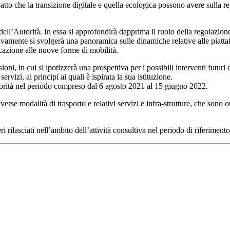
patto che la transizione digitale e quella ecologica possono avere sulla r
ell’Autorità. In essa si approfondirà dapprima il ruolo della regolazione
sivamente si svolgerà una panoramica sulle dinamiche relative alle piattafo
icazione alle nuove forme di mobilità.
, in cui si ipotizzerà una prospettiva per i possibili interventi futuri de
vizi, ai principi ai quali è ispirata la sua istituzione.
Autorità nel periodo compreso dal 6 agosto 2021 al 15 giugno 2022.
erse modalità di trasporto e relativi servizi e infra-strutture, che sono o
i rilasciati nell’ambito dell’attività consultiva nel periodo di riferimento