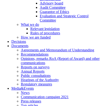
Advisory board
Audit Committee
Guarantor of Ethics
Evaluation and Strategic Control
Committee
What we do
Relevant legislation
Rules of procedures
How we are funded
Decisions
Documents
Agreements and Memorandum of Understanding
Recommendations
Opinions, remarks RoA (Report of Award) and other
communications
Reports on surveys
Annual Reports
Public consultations
Hearings of the Authority
Regulatory measures
Media&Events
News
Communication campaign 2021
Press releases
Top articles