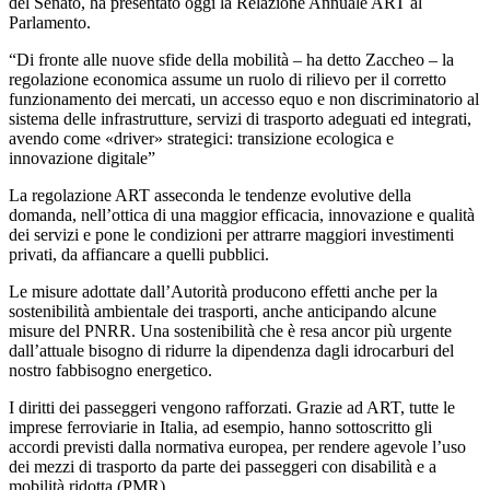
del Senato, ha presentato oggi la Relazione Annuale ART al
Parlamento.
“Di fronte alle nuove sfide della mobilità – ha detto Zaccheo – la
regolazione economica assume un ruolo di rilievo per il corretto
funzionamento dei mercati, un accesso equo e non discriminatorio al
sistema delle infrastrutture, servizi di trasporto adeguati ed integrati,
avendo come «driver» strategici: transizione ecologica e
innovazione digitale”
La regolazione ART asseconda le tendenze evolutive della
domanda, nell’ottica di una maggior efficacia, innovazione e qualità
dei servizi e pone le condizioni per attrarre maggiori investimenti
privati, da affiancare a quelli pubblici.
Le misure adottate dall’Autorità producono effetti anche per la
sostenibilità ambientale dei trasporti, anche anticipando alcune
misure del PNRR. Una sostenibilità che è resa ancor più urgente
dall’attuale bisogno di ridurre la dipendenza dagli idrocarburi del
nostro fabbisogno energetico.
I diritti dei passeggeri vengono rafforzati. Grazie ad ART, tutte le
imprese ferroviarie in Italia, ad esempio, hanno sottoscritto gli
accordi previsti dalla normativa europea, per rendere agevole l’uso
dei mezzi di trasporto da parte dei passeggeri con disabilità e a
mobilità ridotta (PMR).