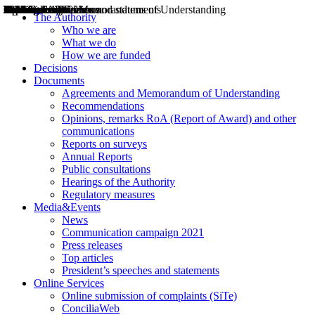
Decisions
Opinions
Public consultations
Hearings
Recommendations
Agreements and Memorandums of Understanding
Relazioni annuali
Misure di regolazione
News
Press Releases
Bollettini ART
Convegni ART
President’s interviews
Top articles
President’s speeches and statements
2004
2005
2010
2013
2014
2015
2016
2017
2018
2019
202
2020
2021
2022
2023
2024
2025
2026
Aereo
Marittimo
Terrestre
The Authority
Who we are
What we do
How we are funded
Decisions
Documents
Agreements and Memorandum of Understanding
Recommendations
Opinions, remarks RoA (Report of Award) and other
communications
Reports on surveys
Annual Reports
Public consultations
Hearings of the Authority
Regulatory measures
Media&Events
News
Communication campaign 2021
Press releases
Top articles
President’s speeches and statements
Online Services
Online submission of complaints (SiTe)
ConciliaWeb