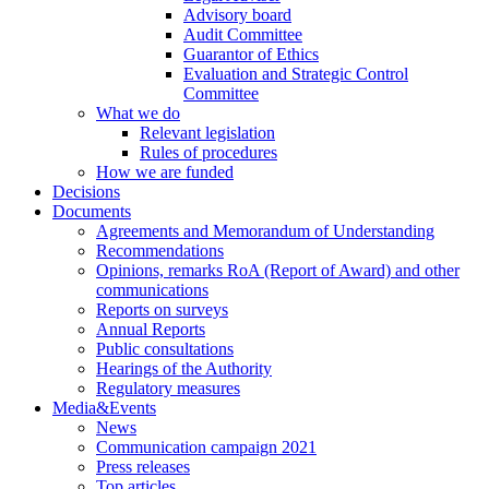
Advisory board
Audit Committee
Guarantor of Ethics
Evaluation and Strategic Control
Committee
What we do
Relevant legislation
Rules of procedures
How we are funded
Decisions
Documents
Agreements and Memorandum of Understanding
Recommendations
Opinions, remarks RoA (Report of Award) and other
communications
Reports on surveys
Annual Reports
Public consultations
Hearings of the Authority
Regulatory measures
Media&Events
News
Communication campaign 2021
Press releases
Top articles