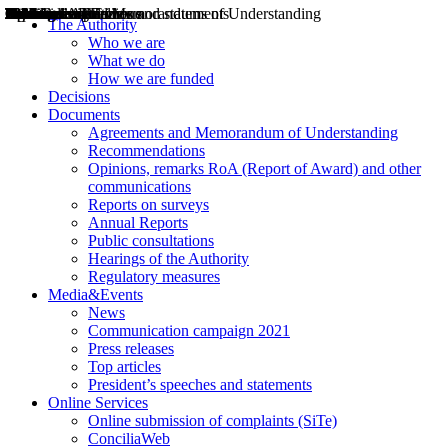
Decisions
Opinions
Public consultations
Hearings
Recommendations
Agreements and Memorandums of Understanding
Relazioni annuali
Misure di regolazione
News
Press Releases
Bollettini ART
Convegni ART
President’s interviews
Top articles
President’s speeches and statements
2004
2005
2010
2013
2014
2015
2016
2017
2018
2019
202
2020
2021
2022
2023
2024
2025
2026
Aereo
Marittimo
Terrestre
The Authority
Who we are
What we do
How we are funded
Decisions
Documents
Agreements and Memorandum of Understanding
Recommendations
Opinions, remarks RoA (Report of Award) and other
communications
Reports on surveys
Annual Reports
Public consultations
Hearings of the Authority
Regulatory measures
Media&Events
News
Communication campaign 2021
Press releases
Top articles
President’s speeches and statements
Online Services
Online submission of complaints (SiTe)
ConciliaWeb