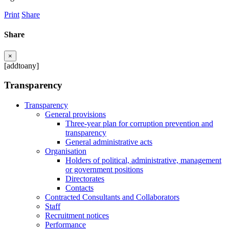
Print
Share
Share
×
[addtoany]
Transparency
Transparency
General provisions
Three-year plan for corruption prevention and
transparency
General administrative acts
Organisation
Holders of political, administrative, management
or government positions
Directorates
Contacts
Contracted Consultants and Collaborators
Staff
Recruitment notices
Performance