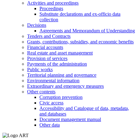
Activities and proceedings
Proceedings
Substitute declarations and ex-officio data
collection
Decisions
Agreements and Memorandum of Understanding
Tenders and Contracts
Grants, contributions, subsidies, and economic benefits
Financial accounts
Real estate and asset management
Provision of services
Payments of the administration
Public works
Territorial planning and governance
Environmental information
Extraordinary and emergency measures
Other contents
Corruption prevention
Civic access
Accessibility and Catalogue of data, metadata,
and databases
Document management manual
Other data