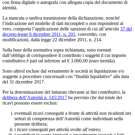
con firma digitale o autografa con allegata copia del documento di
identità.
La mancata o tardiva trasmissione della dichiarazione, nonché
l’indicazione nel modello di dati incompleti o non rispondenti al
vero, comporta l’applicazione delle sanzioni di cui all’articolo
37 del
decreto-legge 6 dicembre 2011, n. 201
, convertito, con
modificazioni, dalla legge 22 dicembre 2011, n. 214.
Sulla base della normativa sopra richiamata, sono esentati
dall’obbligo di corrispondere il contributo i soggetti il cui importo
contributivo è pari od inferiore ad € 3.000,00 (euro tremila).
Sono altresì escluse dal versamento le società in liquidazione e/o
soggette a procedure concorsuali con “finalità liquidative” alla data
del 31 dicembre 2017.
Per la determinazione del fatturato rilevante ai fini contributivi, la
delibera dell’Autorità n. 145/2017
ha previsto che dal totale dei
ricavi possono essere esclusi:
eventuali ricavi conseguiti a fronte di attività non ricadenti nei
settori di competenza dell’Autorità come individuati nella
presente delibera;
i ricavi conseguiti per attività svolte all’estero;
i contributi in conto impianti o investimento ricevuti e fatti