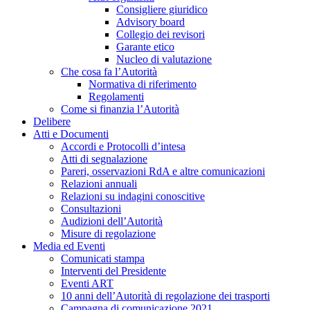
Consigliere giuridico
Advisory board
Collegio dei revisori
Garante etico
Nucleo di valutazione
Che cosa fa l’Autorità
Normativa di riferimento
Regolamenti
Come si finanzia l’Autorità
Delibere
Atti e Documenti
Accordi e Protocolli d’intesa
Atti di segnalazione
Pareri, osservazioni RdA e altre comunicazioni
Relazioni annuali
Relazioni su indagini conoscitive
Consultazioni
Audizioni dell’Autorità
Misure di regolazione
Media ed Eventi
Comunicati stampa
Interventi del Presidente
Eventi ART
10 anni dell’Autorità di regolazione dei trasporti
Campagna di comunicazione 2021