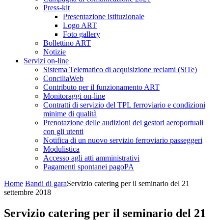
Press-kit
Presentazione istituzionale
Logo ART
Foto gallery
Bollettino ART
Notizie
Servizi on-line
Sistema Telematico di acquisizione reclami (SiTe)
ConciliaWeb
Contributo per il funzionamento ART
Monitoraggi on-line
Contratti di servizio del TPL ferroviario e condizioni
minime di qualità
Prenotazione delle audizioni dei gestori aeroportuali
con gli utenti
Notifica di un nuovo servizio ferroviario passeggeri
Modulistica
Accesso agli atti amministrativi
Pagamenti spontanei pagoPA
Home
Bandi di gara
Servizio catering per il seminario del 21
settembre 2018
Servizio catering per il seminario del 21