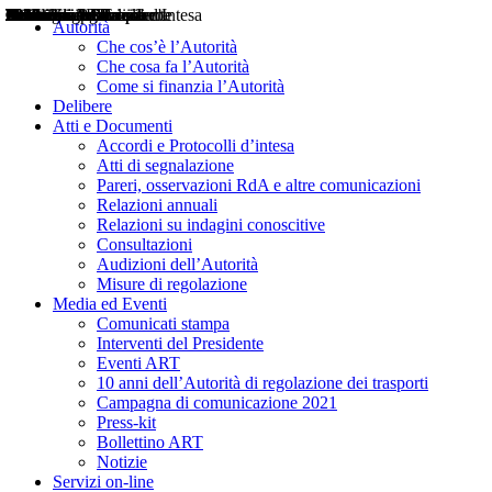
Delibere
Pareri
Consultazioni
Audizioni
Atti di Segnalazione
Accordi e Protocolli d'Intesa
Relazioni annuali
Misure di regolazione
Notizie
Comunicati Stampa
Bollettini ART
Convegni ART
Interviste del Presidente
Articoli in primo piano
Interventi del Presidente
2004
2005
2010
2013
2014
2015
2016
2017
2018
2019
202
2020
2021
2022
2023
2024
2025
2026
Aereo
Marittimo
Terrestre
Autorità
Che cos’è l’Autorità
Che cosa fa l’Autorità
Come si finanzia l’Autorità
Delibere
Atti e Documenti
Accordi e Protocolli d’intesa
Atti di segnalazione
Pareri, osservazioni RdA e altre comunicazioni
Relazioni annuali
Relazioni su indagini conoscitive
Consultazioni
Audizioni dell’Autorità
Misure di regolazione
Media ed Eventi
Comunicati stampa
Interventi del Presidente
Eventi ART
10 anni dell’Autorità di regolazione dei trasporti
Campagna di comunicazione 2021
Press-kit
Bollettino ART
Notizie
Servizi on-line