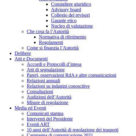
Consigliere giuridico
Advisory board
Collegio dei revisori
Garante etico
Nucleo di valutazione
Che cosa fa l’Autorità
Normativa di riferimento
Regolamenti
Come si finanzia l’Autorità
Delibere
Atti e Documenti
Accordi e Protocolli d’intesa
Atti di segnalazione
Pareri, osservazioni RdA e altre comunicazioni
Relazioni annuali
Relazioni su indagini conoscitive
Consultazioni
Audizioni dell’Autorità
Misure di regolazione
Media ed Eventi
Comunicati stampa
Interventi del Presidente
Eventi ART
10 anni dell’Autorità di regolazione dei trasporti
Campagna di comunicazione 2021