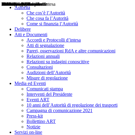
Delibere
Pareri
Consultazioni
Audizioni
Atti di Segnalazione
Accordi e Protocolli d'Intesa
Relazioni annuali
Misure di regolazione
Notizie
Comunicati Stampa
Bollettini ART
Convegni ART
Interviste del Presidente
Articoli in primo piano
Interventi del Presidente
2004
2005
2010
2013
2014
2015
2016
2017
2018
2019
202
2020
2021
2022
2023
2024
2025
2026
Aereo
Marittimo
Terrestre
Autorità
Che cos’è l’Autorità
Che cosa fa l’Autorità
Come si finanzia l’Autorità
Delibere
Atti e Documenti
Accordi e Protocolli d’intesa
Atti di segnalazione
Pareri, osservazioni RdA e altre comunicazioni
Relazioni annuali
Relazioni su indagini conoscitive
Consultazioni
Audizioni dell’Autorità
Misure di regolazione
Media ed Eventi
Comunicati stampa
Interventi del Presidente
Eventi ART
10 anni dell’Autorità di regolazione dei trasporti
Campagna di comunicazione 2021
Press-kit
Bollettino ART
Notizie
Servizi on-line