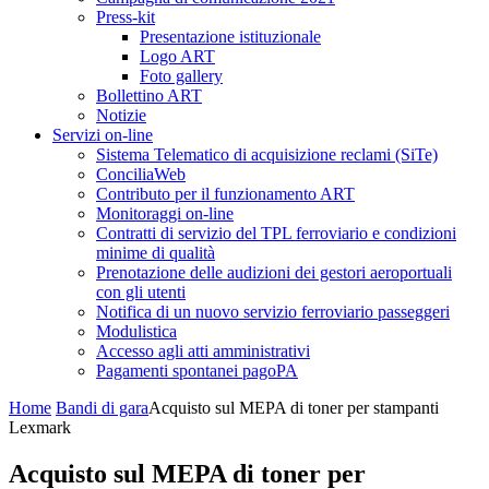
Press-kit
Presentazione istituzionale
Logo ART
Foto gallery
Bollettino ART
Notizie
Servizi on-line
Sistema Telematico di acquisizione reclami (SiTe)
ConciliaWeb
Contributo per il funzionamento ART
Monitoraggi on-line
Contratti di servizio del TPL ferroviario e condizioni
minime di qualità
Prenotazione delle audizioni dei gestori aeroportuali
con gli utenti
Notifica di un nuovo servizio ferroviario passeggeri
Modulistica
Accesso agli atti amministrativi
Pagamenti spontanei pagoPA
Home
Bandi di gara
Acquisto sul MEPA di toner per stampanti
Lexmark
Acquisto sul MEPA di toner per