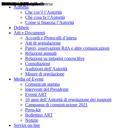
Delibere
Pareri
Consultazioni
Audizioni
Atti di Segnalazione
Accordi e Protocolli d'Intesa
Relazioni annuali
Misure di regolazione
Notizie
Comunicati Stampa
Bollettini ART
Convegni ART
Interviste del Presidente
Articoli in primo piano
Interventi del Presidente
2004
2005
2010
2013
2014
2015
2016
2017
2018
2019
202
2020
2021
2022
2023
2024
2025
2026
Aereo
Marittimo
Terrestre
Autorità
Che cos’è l’Autorità
Che cosa fa l’Autorità
Come si finanzia l’Autorità
Delibere
Atti e Documenti
Accordi e Protocolli d’intesa
Atti di segnalazione
Pareri, osservazioni RdA e altre comunicazioni
Relazioni annuali
Relazioni su indagini conoscitive
Consultazioni
Audizioni dell’Autorità
Misure di regolazione
Media ed Eventi
Comunicati stampa
Interventi del Presidente
Eventi ART
10 anni dell’Autorità di regolazione dei trasporti
Campagna di comunicazione 2021
Press-kit
Bollettino ART
Notizie
Servizi on-line