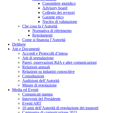
Consigliere giuridico
Advisory board
Collegio dei revisori
Garante etico
Nucleo di valutazione
Che cosa fa l’Autorità
Normativa di riferimento
Regolamenti
Come si finanzia l’Autorità
Delibere
Atti e Documenti
Accordi e Protocolli d’intesa
Atti di segnalazione
Pareri, osservazioni RdA e altre comunicazioni
Relazioni annuali
Relazioni su indagini conoscitive
Consultazioni
Audizioni dell’Autorità
Misure di regolazione
Media ed Eventi
Comunicati stampa
Interventi del Presidente
Eventi ART
10 anni dell’Autorità di regolazione dei trasporti
Campagna di comunicazione 2021