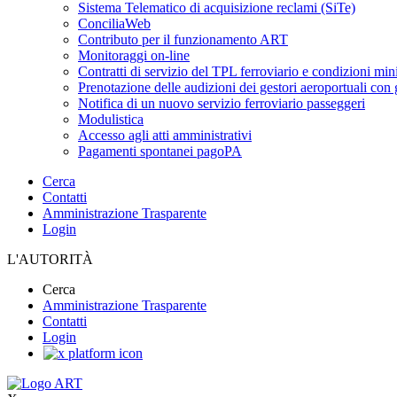
Sistema Telematico di acquisizione reclami (SiTe)
ConciliaWeb
Contributo per il funzionamento ART
Monitoraggi on-line
Contratti di servizio del TPL ferroviario e condizioni min
Prenotazione delle audizioni dei gestori aeroportuali con g
Notifica di un nuovo servizio ferroviario passeggeri
Modulistica
Accesso agli atti amministrativi
Pagamenti spontanei pagoPA
Cerca
Contatti
Amministrazione Trasparente
Login
L'AUTORITÀ
Cerca
Amministrazione Trasparente
Contatti
Login