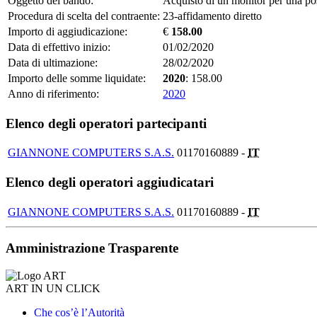
Oggetto del bando:
Acquisto di un monitor per una pos
Procedura di scelta del contraente:
23-affidamento diretto
Importo di aggiudicazione:
€
158.00
Data di effettivo inizio:
01/02/2020
Data di ultimazione:
28/02/2020
Importo delle somme liquidate:
2020
: 158.00
Anno di riferimento:
2020
Elenco degli operatori partecipanti
GIANNONE COMPUTERS S.A.S.
01170160889 -
IT
Elenco degli operatori aggiudicatari
GIANNONE COMPUTERS S.A.S.
01170160889 -
IT
Amministrazione Trasparente
ART IN UN CLICK
Che cos’è l’Autorità