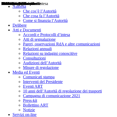
Delibere
Pareri
Consultazioni
Audizioni
Atti di Segnalazione
Accordi e Protocolli d'Intesa
Relazioni annuali
Misure di regolazione
Notizie
Comunicati Stampa
Bollettini ART
Convegni ART
Interviste del Presidente
Articoli in primo piano
Interventi del Presidente
2004
2005
2010
2013
2014
2015
2016
2017
2018
2019
202
2020
2021
2022
2023
2024
2025
2026
Aereo
Marittimo
Terrestre
Autorità
Che cos’è l’Autorità
Che cosa fa l’Autorità
Come si finanzia l’Autorità
Delibere
Atti e Documenti
Accordi e Protocolli d’intesa
Atti di segnalazione
Pareri, osservazioni RdA e altre comunicazioni
Relazioni annuali
Relazioni su indagini conoscitive
Consultazioni
Audizioni dell’Autorità
Misure di regolazione
Media ed Eventi
Comunicati stampa
Interventi del Presidente
Eventi ART
10 anni dell’Autorità di regolazione dei trasporti
Campagna di comunicazione 2021
Press-kit
Bollettino ART
Notizie
Servizi on-line