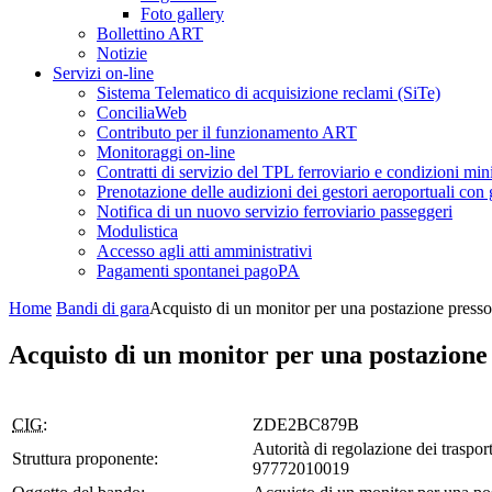
Foto gallery
Bollettino ART
Notizie
Servizi on-line
Sistema Telematico di acquisizione reclami (SiTe)
ConciliaWeb
Contributo per il funzionamento ART
Monitoraggi on-line
Contratti di servizio del TPL ferroviario e condizioni min
Prenotazione delle audizioni dei gestori aeroportuali con g
Notifica di un nuovo servizio ferroviario passeggeri
Modulistica
Accesso agli atti amministrativi
Pagamenti spontanei pagoPA
Home
Bandi di gara
Acquisto di un monitor per una postazione presso
Acquisto di un monitor per una postazione 
CIG:
ZDE2BC879B
Autorità di regolazione dei trasport
Struttura proponente:
97772010019