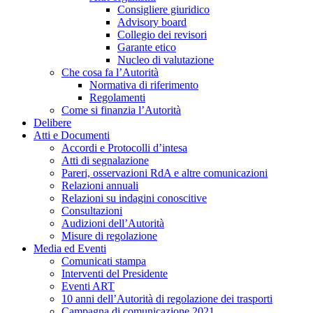
Consigliere giuridico
Advisory board
Collegio dei revisori
Garante etico
Nucleo di valutazione
Che cosa fa l’Autorità
Normativa di riferimento
Regolamenti
Come si finanzia l’Autorità
Delibere
Atti e Documenti
Accordi e Protocolli d’intesa
Atti di segnalazione
Pareri, osservazioni RdA e altre comunicazioni
Relazioni annuali
Relazioni su indagini conoscitive
Consultazioni
Audizioni dell’Autorità
Misure di regolazione
Media ed Eventi
Comunicati stampa
Interventi del Presidente
Eventi ART
10 anni dell’Autorità di regolazione dei trasporti
Campagna di comunicazione 2021