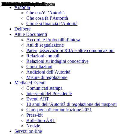
Delibere
Pareri
Consultazioni
Audizioni
Atti di Segnalazione
Accordi e Protocolli d'Intesa
Relazioni annuali
Misure di regolazione
Notizie
Comunicati Stampa
Bollettini ART
Convegni ART
Interviste del Presidente
Articoli in primo piano
Interventi del Presidente
2004
2005
2010
2013
2014
2015
2016
2017
2018
2019
202
2020
2021
2022
2023
2024
2025
2026
Aereo
Marittimo
Terrestre
Autorità
Che cos’è l’Autorità
Che cosa fa l’Autorità
Come si finanzia l’Autorità
Delibere
Atti e Documenti
Accordi e Protocolli d’intesa
Atti di segnalazione
Pareri, osservazioni RdA e altre comunicazioni
Relazioni annuali
Relazioni su indagini conoscitive
Consultazioni
Audizioni dell’Autorità
Misure di regolazione
Media ed Eventi
Comunicati stampa
Interventi del Presidente
Eventi ART
10 anni dell’Autorità di regolazione dei trasporti
Campagna di comunicazione 2021
Press-kit
Bollettino ART
Notizie
Servizi on-line