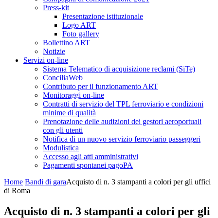
Press-kit
Presentazione istituzionale
Logo ART
Foto gallery
Bollettino ART
Notizie
Servizi on-line
Sistema Telematico di acquisizione reclami (SiTe)
ConciliaWeb
Contributo per il funzionamento ART
Monitoraggi on-line
Contratti di servizio del TPL ferroviario e condizioni
minime di qualità
Prenotazione delle audizioni dei gestori aeroportuali
con gli utenti
Notifica di un nuovo servizio ferroviario passeggeri
Modulistica
Accesso agli atti amministrativi
Pagamenti spontanei pagoPA
Home
Bandi di gara
Acquisto di n. 3 stampanti a colori per gli uffici
di Roma
Acquisto di n. 3 stampanti a colori per gli