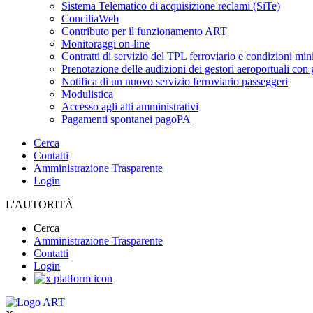
Sistema Telematico di acquisizione reclami (SiTe)
ConciliaWeb
Contributo per il funzionamento ART
Monitoraggi on-line
Contratti di servizio del TPL ferroviario e condizioni min
Prenotazione delle audizioni dei gestori aeroportuali con g
Notifica di un nuovo servizio ferroviario passeggeri
Modulistica
Accesso agli atti amministrativi
Pagamenti spontanei pagoPA
Cerca
Contatti
Amministrazione Trasparente
Login
L'AUTORITÀ
Cerca
Amministrazione Trasparente
Contatti
Login