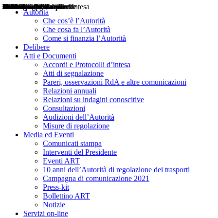
Delibere
Pareri
Consultazioni
Audizioni
Atti di Segnalazione
Accordi e Protocolli d'Intesa
Relazioni annuali
Misure di regolazione
Notizie
Comunicati Stampa
Bollettini ART
Convegni ART
Interviste del Presidente
Articoli in primo piano
Interventi del Presidente
2004
2005
2010
2013
2014
2015
2016
2017
2018
2019
202
2020
2021
2022
2023
2024
2025
2026
Aereo
Marittimo
Terrestre
Autorità
Che cos’è l’Autorità
Che cosa fa l’Autorità
Come si finanzia l’Autorità
Delibere
Atti e Documenti
Accordi e Protocolli d’intesa
Atti di segnalazione
Pareri, osservazioni RdA e altre comunicazioni
Relazioni annuali
Relazioni su indagini conoscitive
Consultazioni
Audizioni dell’Autorità
Misure di regolazione
Media ed Eventi
Comunicati stampa
Interventi del Presidente
Eventi ART
10 anni dell’Autorità di regolazione dei trasporti
Campagna di comunicazione 2021
Press-kit
Bollettino ART
Notizie
Servizi on-line