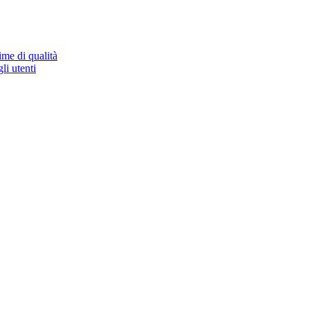
ime di qualità
li utenti