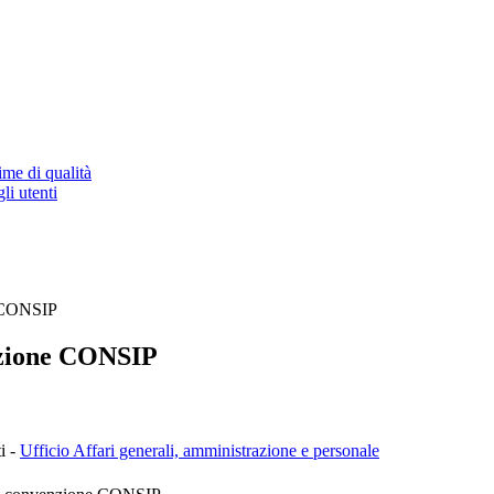
ime di qualità
li utenti
e CONSIP
enzione CONSIP
i -
Ufficio Affari generali, amministrazione e personale