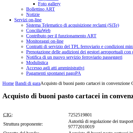
Foto gallery
Bollettino ART
Notizie
Servizi on-line
Sistema Telematico di acquisizione reclami (SiTe)
ConciliaWeb
Contributo per il funzionamento ART
Monitoraggi on-line
Contratti di servizio del TPL ferroviario e condizioni min
Prenotazione delle audizioni dei gestori aeroportuali con g
Notifica di un nuovo servizio ferroviario passeggeri
Modulistica
Accesso agli atti amministrativi
Pagamenti spontanei pagoPA
Home
Bandi di gara
Acquisto di buoni pasto cartacei in convenzion
Acquisto di buoni pasto cartacei in conv
CIG:
7252519801
Autorità di regolazione dei trasport
Struttura proponente:
97772010019