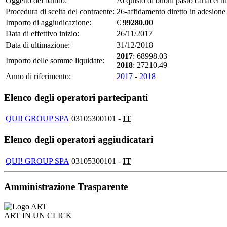
Oggetto del bando:
Acquisto di buoni pasto cartacei
Procedura di scelta del contraente:
26-affidamento diretto in adesion
Importo di aggiudicazione:
€
99280.00
Data di effettivo inizio:
26/11/2017
Data di ultimazione:
31/12/2018
2017
: 68998.03
Importo delle somme liquidate:
2018
: 27210.49
Anno di riferimento:
2017
-
2018
Elenco degli operatori partecipanti
QUI! GROUP SPA
03105300101 -
IT
Elenco degli operatori aggiudicatari
QUI! GROUP SPA
03105300101 -
IT
Amministrazione Trasparente
ART IN UN CLICK