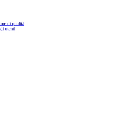
ime di qualità
li utenti