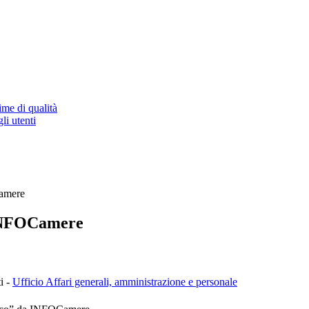
ime di qualità
li utenti
Camere
 INFOCamere
i -
Ufficio Affari generali, amministrazione e personale