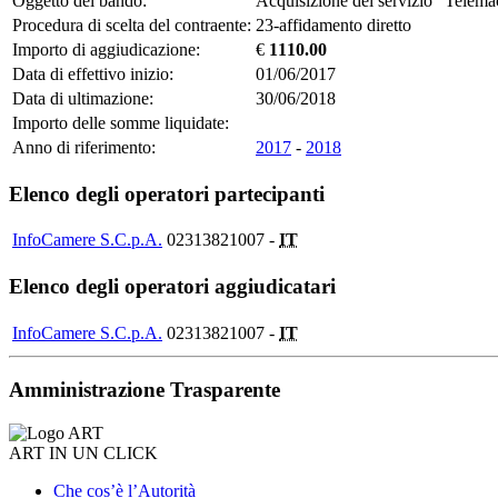
Oggetto del bando:
Acquisizione del servizio “Tele
Procedura di scelta del contraente:
23-affidamento diretto
Importo di aggiudicazione:
€
1110.00
Data di effettivo inizio:
01/06/2017
Data di ultimazione:
30/06/2018
Importo delle somme liquidate:
Anno di riferimento:
2017
-
2018
Elenco degli operatori partecipanti
InfoCamere S.C.p.A.
02313821007 -
IT
Elenco degli operatori aggiudicatari
InfoCamere S.C.p.A.
02313821007 -
IT
Amministrazione Trasparente
ART IN UN CLICK
Che cos’è l’Autorità