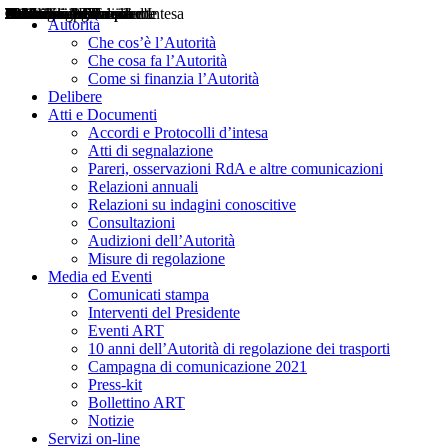
Delibere
Pareri
Consultazioni
Audizioni
Atti di Segnalazione
Accordi e Protocolli d'Intesa
Relazioni annuali
Misure di regolazione
Notizie
Comunicati Stampa
Bollettini ART
Convegni ART
Interviste del Presidente
Articoli in primo piano
Interventi del Presidente
2004
2005
2010
2013
2014
2015
2016
2017
2018
2019
202
2020
2021
2022
2023
2024
2025
2026
Aereo
Marittimo
Terrestre
Autorità
Che cos’è l’Autorità
Che cosa fa l’Autorità
Come si finanzia l’Autorità
Delibere
Atti e Documenti
Accordi e Protocolli d’intesa
Atti di segnalazione
Pareri, osservazioni RdA e altre comunicazioni
Relazioni annuali
Relazioni su indagini conoscitive
Consultazioni
Audizioni dell’Autorità
Misure di regolazione
Media ed Eventi
Comunicati stampa
Interventi del Presidente
Eventi ART
10 anni dell’Autorità di regolazione dei trasporti
Campagna di comunicazione 2021
Press-kit
Bollettino ART
Notizie
Servizi on-line