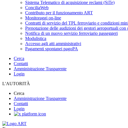
Sistema Telematico di acquisizione reclami (SiTe)
ConciliaWeb
Contributo per il funzionamento ART
Monitoraggi on-line
Contratti di servizio del TPL ferroviario e condizioni min
Prenotazione delle audizioni dei gestori aeroportuali con g
Notifica di un nuovo servizio ferroviario passeggeri
Modulistica
Accesso agli atti amministrativi
Pagamenti spontanei pagoPA
Cerca
Contatti
Amministrazione Trasparente
Login
L'AUTORITÀ
Cerca
Amministrazione Trasparente
Contatti
Login