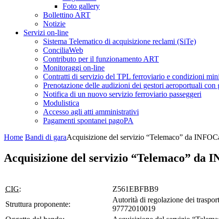
Foto gallery
Bollettino ART
Notizie
Servizi on-line
Sistema Telematico di acquisizione reclami (SiTe)
ConciliaWeb
Contributo per il funzionamento ART
Monitoraggi on-line
Contratti di servizio del TPL ferroviario e condizioni min
Prenotazione delle audizioni dei gestori aeroportuali con g
Notifica di un nuovo servizio ferroviario passeggeri
Modulistica
Accesso agli atti amministrativi
Pagamenti spontanei pagoPA
Home
Bandi di gara
Acquisizione del servizio “Telemaco” da INFO
Acquisizione del servizio “Telemaco” da
CIG:
Z561EBFBB9
Autorità di regolazione dei trasport
Struttura proponente:
97772010019