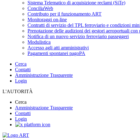
Sistema Telematico di acquisizione reclami (SiTe)
ConciliaWeb
Contributo per il funzionamento ART
Monitoraggi on-line
Contratti di servizio del TPL ferroviario e condizioni min
Prenotazione delle audizioni dei gestori aeroportuali con g
Notifica di un nuovo servizio ferroviario passeggeri
Modulistica
Accesso agli atti amministrativi
Pagamenti spontanei pagoPA
Cerca
Contatti
Amministrazione Trasparente
Login
L'AUTORITÀ
Cerca
Amministrazione Trasparente
Contatti
Login