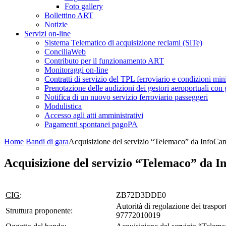
Foto gallery
Bollettino ART
Notizie
Servizi on-line
Sistema Telematico di acquisizione reclami (SiTe)
ConciliaWeb
Contributo per il funzionamento ART
Monitoraggi on-line
Contratti di servizio del TPL ferroviario e condizioni min
Prenotazione delle audizioni dei gestori aeroportuali con g
Notifica di un nuovo servizio ferroviario passeggeri
Modulistica
Accesso agli atti amministrativi
Pagamenti spontanei pagoPA
Home
Bandi di gara
Acquisizione del servizio “Telemaco” da InfoCa
Acquisizione del servizio “Telemaco” da 
CIG:
ZB72D3DDE0
Autorità di regolazione dei trasport
Struttura proponente:
97772010019