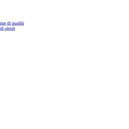
ime di qualità
li utenti