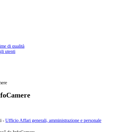
ime di qualità
li utenti
mere
InfoCamere
i -
Ufficio Affari generali, amministrazione e personale