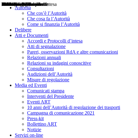
Delibere
Pareri
Consultazioni
Audizioni
Atti di Segnalazione
Accordi e Protocolli d'Intesa
Relazioni annuali
Misure di regolazione
Notizie
Comunicati Stampa
Bollettini ART
Convegni ART
Interviste del Presidente
Articoli in primo piano
Interventi del Presidente
2004
2005
2010
2013
2014
2015
2016
2017
2018
2019
202
2020
2021
2022
2023
2024
2025
2026
Aereo
Marittimo
Terrestre
Autorità
Che cos’è l’Autorità
Che cosa fa l’Autorità
Come si finanzia l’Autorità
Delibere
Atti e Documenti
Accordi e Protocolli d’intesa
Atti di segnalazione
Pareri, osservazioni RdA e altre comunicazioni
Relazioni annuali
Relazioni su indagini conoscitive
Consultazioni
Audizioni dell’Autorità
Misure di regolazione
Media ed Eventi
Comunicati stampa
Interventi del Presidente
Eventi ART
10 anni dell’Autorità di regolazione dei trasporti
Campagna di comunicazione 2021
Press-kit
Bollettino ART
Notizie
Servizi on-line