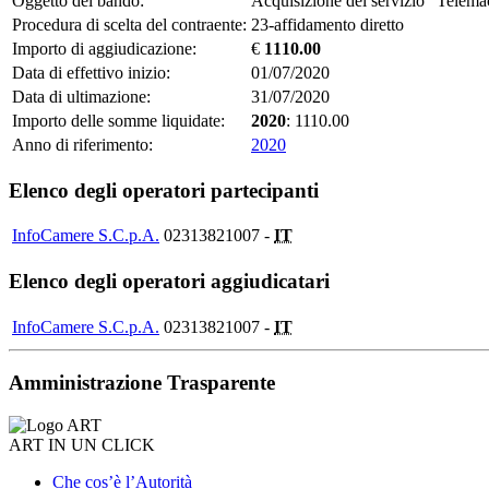
Oggetto del bando:
Acquisizione del servizio “Telem
Procedura di scelta del contraente:
23-affidamento diretto
Importo di aggiudicazione:
€
1110.00
Data di effettivo inizio:
01/07/2020
Data di ultimazione:
31/07/2020
Importo delle somme liquidate:
2020
: 1110.00
Anno di riferimento:
2020
Elenco degli operatori partecipanti
InfoCamere S.C.p.A.
02313821007 -
IT
Elenco degli operatori aggiudicatari
InfoCamere S.C.p.A.
02313821007 -
IT
Amministrazione Trasparente
ART IN UN CLICK
Che cos’è l’Autorità