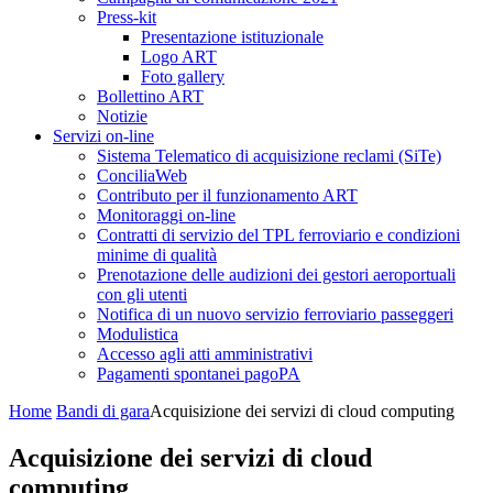
Press-kit
Presentazione istituzionale
Logo ART
Foto gallery
Bollettino ART
Notizie
Servizi on-line
Sistema Telematico di acquisizione reclami (SiTe)
ConciliaWeb
Contributo per il funzionamento ART
Monitoraggi on-line
Contratti di servizio del TPL ferroviario e condizioni
minime di qualità
Prenotazione delle audizioni dei gestori aeroportuali
con gli utenti
Notifica di un nuovo servizio ferroviario passeggeri
Modulistica
Accesso agli atti amministrativi
Pagamenti spontanei pagoPA
Home
Bandi di gara
Acquisizione dei servizi di cloud computing
Acquisizione dei servizi di cloud
computing