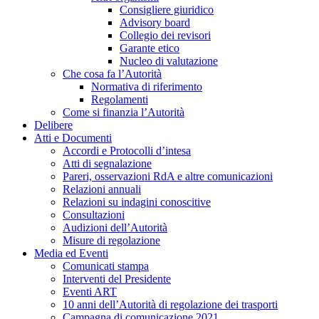
Consigliere giuridico
Advisory board
Collegio dei revisori
Garante etico
Nucleo di valutazione
Che cosa fa l’Autorità
Normativa di riferimento
Regolamenti
Come si finanzia l’Autorità
Delibere
Atti e Documenti
Accordi e Protocolli d’intesa
Atti di segnalazione
Pareri, osservazioni RdA e altre comunicazioni
Relazioni annuali
Relazioni su indagini conoscitive
Consultazioni
Audizioni dell’Autorità
Misure di regolazione
Media ed Eventi
Comunicati stampa
Interventi del Presidente
Eventi ART
10 anni dell’Autorità di regolazione dei trasporti
Campagna di comunicazione 2021