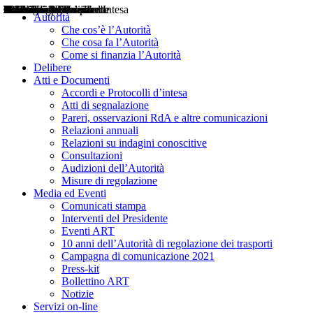
Delibere
Pareri
Consultazioni
Audizioni
Atti di Segnalazione
Accordi e Protocolli d'Intesa
Relazioni annuali
Misure di regolazione
Notizie
Comunicati Stampa
Bollettini ART
Convegni ART
Interviste del Presidente
Articoli in primo piano
Interventi del Presidente
2004
2005
2010
2013
2014
2015
2016
2017
2018
2019
202
2020
2021
2022
2023
2024
2025
2026
Aereo
Marittimo
Terrestre
Autorità
Che cos’è l’Autorità
Che cosa fa l’Autorità
Come si finanzia l’Autorità
Delibere
Atti e Documenti
Accordi e Protocolli d’intesa
Atti di segnalazione
Pareri, osservazioni RdA e altre comunicazioni
Relazioni annuali
Relazioni su indagini conoscitive
Consultazioni
Audizioni dell’Autorità
Misure di regolazione
Media ed Eventi
Comunicati stampa
Interventi del Presidente
Eventi ART
10 anni dell’Autorità di regolazione dei trasporti
Campagna di comunicazione 2021
Press-kit
Bollettino ART
Notizie
Servizi on-line