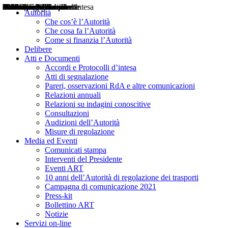
Delibere
Pareri
Consultazioni
Audizioni
Atti di Segnalazione
Accordi e Protocolli d'Intesa
Relazioni annuali
Misure di regolazione
Notizie
Comunicati Stampa
Bollettini ART
Convegni ART
Interviste del Presidente
Articoli in primo piano
Interventi del Presidente
2004
2005
2010
2013
2014
2015
2016
2017
2018
2019
202
2020
2021
2022
2023
2024
2025
2026
Aereo
Marittimo
Terrestre
Autorità
Che cos’è l’Autorità
Che cosa fa l’Autorità
Come si finanzia l’Autorità
Delibere
Atti e Documenti
Accordi e Protocolli d’intesa
Atti di segnalazione
Pareri, osservazioni RdA e altre comunicazioni
Relazioni annuali
Relazioni su indagini conoscitive
Consultazioni
Audizioni dell’Autorità
Misure di regolazione
Media ed Eventi
Comunicati stampa
Interventi del Presidente
Eventi ART
10 anni dell’Autorità di regolazione dei trasporti
Campagna di comunicazione 2021
Press-kit
Bollettino ART
Notizie
Servizi on-line