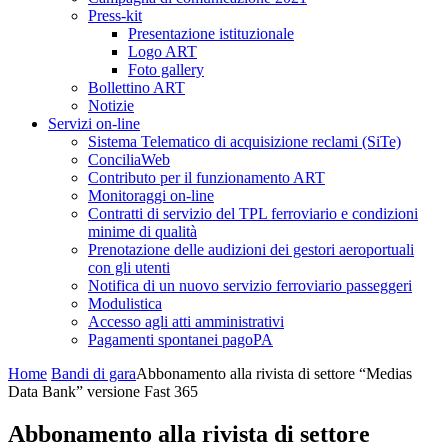
Press-kit
Presentazione istituzionale
Logo ART
Foto gallery
Bollettino ART
Notizie
Servizi on-line
Sistema Telematico di acquisizione reclami (SiTe)
ConciliaWeb
Contributo per il funzionamento ART
Monitoraggi on-line
Contratti di servizio del TPL ferroviario e condizioni
minime di qualità
Prenotazione delle audizioni dei gestori aeroportuali
con gli utenti
Notifica di un nuovo servizio ferroviario passeggeri
Modulistica
Accesso agli atti amministrativi
Pagamenti spontanei pagoPA
Home
Bandi di gara
Abbonamento alla rivista di settore “Medias
Data Bank” versione Fast 365
Abbonamento alla rivista di settore