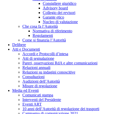
Consigliere giuridico
Advisory board
Collegio dei revisori
Garante etico
Nucleo di valutazione
Che cosa fa l’Autorità
Normativa di riferimento
Regolamenti
Come si finanzia l’Autorità
Delibere
Atti e Documenti
Accordi e Protocolli d’intesa
Atti di segnalazione
Pareri, osservazioni RdA e altre comunicazioni
Relazioni annuali
Relazioni su indagini conoscitive
Consultazioni
Audizioni dell’Autorità
Misure di regolazione
Media ed Eventi
Comunicati stampa
Interventi del Presidente
Eventi ART
10 anni dell’Autorità di regolazione dei trasporti
Campagna di comunicazione 2021