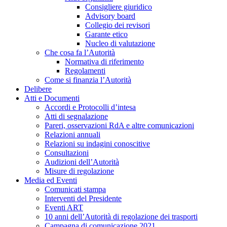
Consigliere giuridico
Advisory board
Collegio dei revisori
Garante etico
Nucleo di valutazione
Che cosa fa l’Autorità
Normativa di riferimento
Regolamenti
Come si finanzia l’Autorità
Delibere
Atti e Documenti
Accordi e Protocolli d’intesa
Atti di segnalazione
Pareri, osservazioni RdA e altre comunicazioni
Relazioni annuali
Relazioni su indagini conoscitive
Consultazioni
Audizioni dell’Autorità
Misure di regolazione
Media ed Eventi
Comunicati stampa
Interventi del Presidente
Eventi ART
10 anni dell’Autorità di regolazione dei trasporti
Campagna di comunicazione 2021