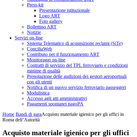
Press-kit
Presentazione istituzionale
Logo ART
Foto gallery
Bollettino ART
Notizie
Servizi on-line
Sistema Telematico di acquisizione reclami (SiTe)
ConciliaWeb
Contributo per il funzionamento ART
Monitoraggi on-line
Contratti di servizio del TPL ferroviario e condizioni
minime di qualità
Prenotazione delle audizioni dei gestori aeroportuali
con gli utenti
Notifica di un nuovo servizio ferroviario passeggeri
Modulistica
Accesso agli atti amministrativi
Pagamenti spontanei pagoPA
Home
Bandi di gara
Acquisto materiale igienico per gli uffici in
Roma dell’Autorità
Acquisto materiale igienico per gli uffici