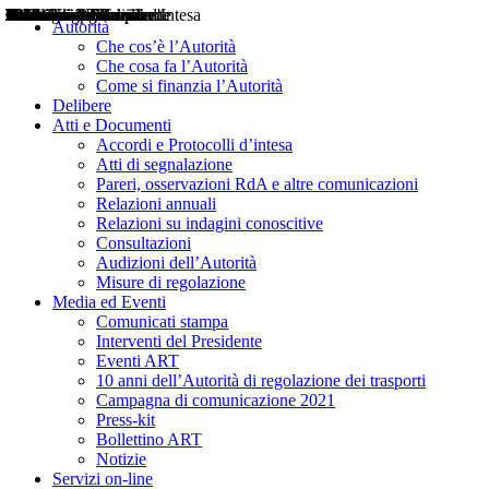
Delibere
Pareri
Consultazioni
Audizioni
Atti di Segnalazione
Accordi e Protocolli d'Intesa
Relazioni annuali
Misure di regolazione
Notizie
Comunicati Stampa
Bollettini ART
Convegni ART
Interviste del Presidente
Articoli in primo piano
Interventi del Presidente
2004
2005
2010
2013
2014
2015
2016
2017
2018
2019
202
2020
2021
2022
2023
2024
2025
2026
Aereo
Marittimo
Terrestre
Autorità
Che cos’è l’Autorità
Che cosa fa l’Autorità
Come si finanzia l’Autorità
Delibere
Atti e Documenti
Accordi e Protocolli d’intesa
Atti di segnalazione
Pareri, osservazioni RdA e altre comunicazioni
Relazioni annuali
Relazioni su indagini conoscitive
Consultazioni
Audizioni dell’Autorità
Misure di regolazione
Media ed Eventi
Comunicati stampa
Interventi del Presidente
Eventi ART
10 anni dell’Autorità di regolazione dei trasporti
Campagna di comunicazione 2021
Press-kit
Bollettino ART
Notizie
Servizi on-line