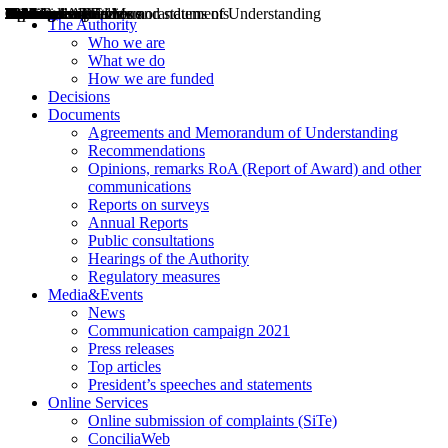
Decisions
Opinions
Public consultations
Hearings
Recommendations
Agreements and Memorandums of Understanding
Relazioni annuali
Misure di regolazione
News
Press Releases
Bollettini ART
Convegni ART
President’s interviews
Top articles
President’s speeches and statements
2004
2005
2010
2013
2014
2015
2016
2017
2018
2019
202
2020
2021
2022
2023
2024
2025
2026
Aereo
Marittimo
Terrestre
The Authority
Who we are
What we do
How we are funded
Decisions
Documents
Agreements and Memorandum of Understanding
Recommendations
Opinions, remarks RoA (Report of Award) and other
communications
Reports on surveys
Annual Reports
Public consultations
Hearings of the Authority
Regulatory measures
Media&Events
News
Communication campaign 2021
Press releases
Top articles
President’s speeches and statements
Online Services
Online submission of complaints (SiTe)
ConciliaWeb