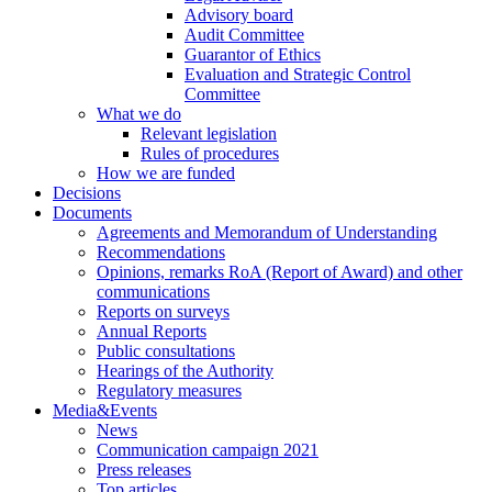
Advisory board
Audit Committee
Guarantor of Ethics
Evaluation and Strategic Control
Committee
What we do
Relevant legislation
Rules of procedures
How we are funded
Decisions
Documents
Agreements and Memorandum of Understanding
Recommendations
Opinions, remarks RoA (Report of Award) and other
communications
Reports on surveys
Annual Reports
Public consultations
Hearings of the Authority
Regulatory measures
Media&Events
News
Communication campaign 2021
Press releases
Top articles