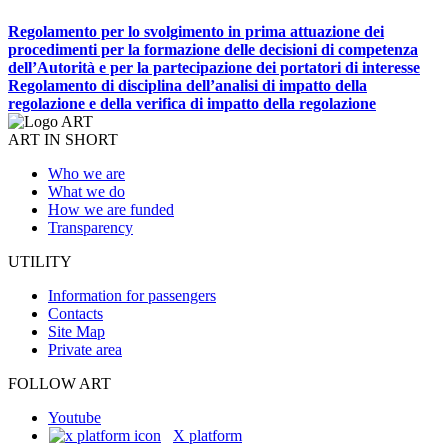
Regolamento per lo svolgimento in prima attuazione dei
procedimenti per la formazione delle decisioni di competenza
dell’Autorità e per la partecipazione dei portatori di interesse
Regolamento di disciplina dell’analisi di impatto della
regolazione e della verifica di impatto della regolazione
ART IN SHORT
Who we are
What we do
How we are funded
Transparency
UTILITY
Information for passengers
Contacts
Site Map
Private area
FOLLOW ART
Youtube
X platform