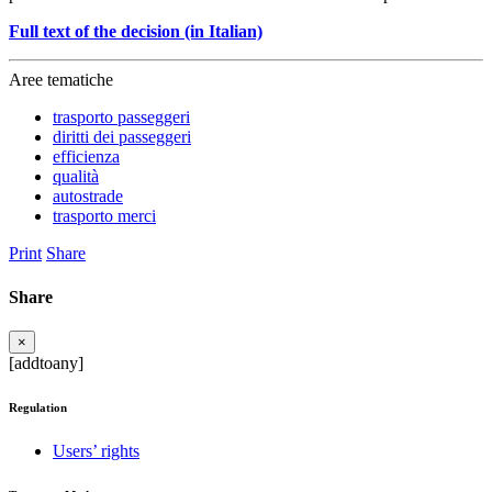
Full text of the decision (in Italian)
Aree tematiche
trasporto passeggeri
diritti dei passeggeri
efficienza
qualità
autostrade
trasporto merci
Print
Share
Share
×
[addtoany]
Regulation
Users’ rights